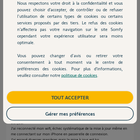
Nous respectons votre droit à la confidentialité et vous
Chauffage
Merci,
pouvez choisir d’accepter, de contrôler ou de refuser
l'utilisation de certains types de cookies ou certains
services proposés par des tiers. Le refus des cookies
Autres produits
Jean-C R.
n’affectera pas votre navigation sur le site Somfy
il y a presque 2 ans
cependant votre expérience utilisateur sera moins
optimale.
Réponses
Vous pouvez changer d'avis ou retirer votre
Devis avec un pro
consentement à tout moment via le centre de
préférences des cookies. Pour plus d’informations,
veuillez consulter notre
politique de cookies
.
Bonjour Jean-C R
Contact
Essayez de désactiver le Pare Feu de votre Box internet.
JACKY M.
il y a presque 2 ans
Boutique
TOUT ACCEPTER
Gérer mes préférences
Bonjour
J’ai reconnecté mon wifi, échec systématique de la mise à jour même en
me connectant sur mon iPhone en passerelle de connexion.
J’ai essayé diverses manières mais la mise à jour est ko.