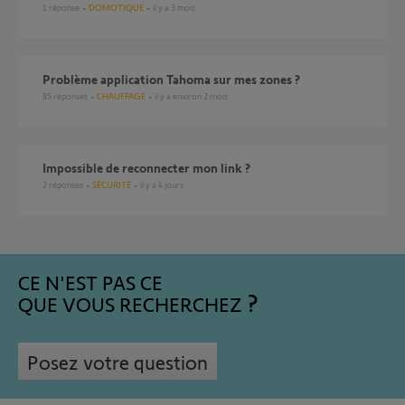
1
réponse
DOMOTIQUE
il y a 3 mois
Problème application Tahoma sur mes zones ?
85
réponses
CHAUFFAGE
il y a environ 2 mois
impossible de reconnecter mon link ?
2
réponses
SÉCURITÉ
il y a 4 jours
CE N'EST PAS CE
QUE VOUS RECHERCHEZ
Posez votre question