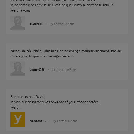
Je ne semble pas être le seul, est-ce que Somfy a identifié le souci ?
Merci à vous
David D.
il y a presque 2 ans
Niveau de sécurité au plus bas rien ne change malheureusement. Pas de
mise à jour, toujours le message d’erreur.
Jean-C R.
il y a presque 2 ans
Bonjour Jean et David,
Je vois que désormais vos boxs sont à jour et connectées.
Merci,
Vanessa F.
il y a presque 2 ans