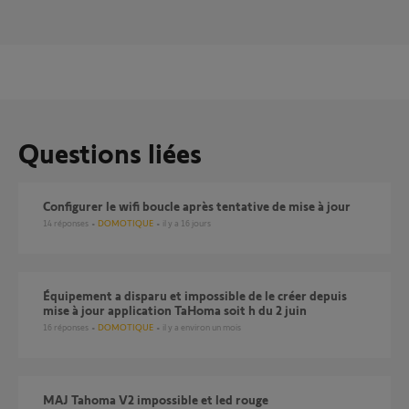
Questions liées
Configurer le wifi boucle après tentative de mise à jour
14
réponses
DOMOTIQUE
il y a 16 jours
Équipement a disparu et impossible de le créer depuis
mise à jour application TaHoma soit h du 2 juin
16
réponses
DOMOTIQUE
il y a environ un mois
MAJ Tahoma V2 impossible et led rouge