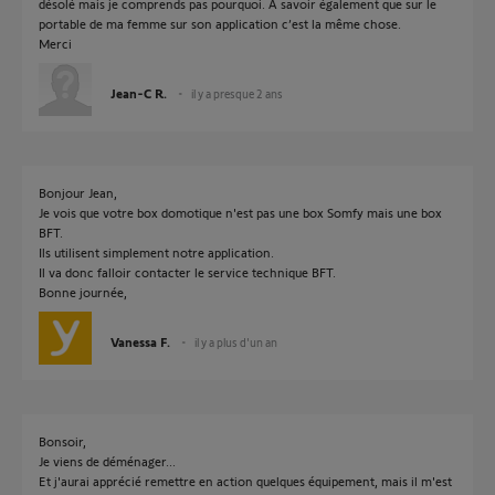
désolé mais je comprends pas pourquoi. À savoir également que sur le
portable de ma femme sur son application c’est la même chose.
Merci
Jean-C R.
il y a presque 2 ans
Bonjour Jean,
Je vois que votre box domotique n'est pas une box Somfy mais une box
BFT.
Ils utilisent simplement notre application.
Il va donc falloir contacter le service technique BFT.
Bonne journée,
Vanessa F.
il y a plus d'un an
Bonsoir,
Je viens de déménager...
Et j'aurai apprécié remettre en action quelques équipement, mais il m'est