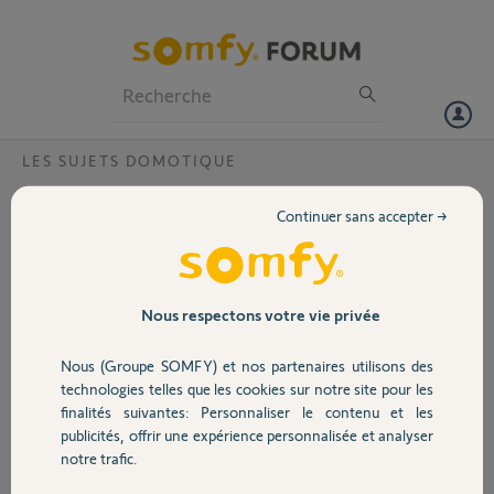
Particuliers
Professionnels
Forum
LES SUJETS DOMOTIQUE
Volet
Mise a jours impossible après de
Continuer sans accepter →
nombreuses tentatives
Portail
Bonjour,
Après de nombreuses tentatives l'application
Garage
Nous respectons votre vie privée
me demande de mettre a jour la Tahoma, mais a
chaque fois j'ai un message d'erreur qui
Nous (Groupe SOMFY) et nos partenaires utilisons des
s'affiche. Ma Tahoma est bien connecter et en
Sécurité
technologies telles que les cookies sur notre site pour les
fonction , le système fonctionne parfaitement
finalités suivantes: Personnaliser le contenu et les
mais la mise à jours met impossible. Dès
publicités, offrir une expérience personnalisée et analyser
l'ouverture de l'application une demande de
Domotique
notre trafic.
mise à jour met demandé. Pouvez-vous me
renseigner sur la manière de procéder.