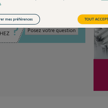
s
.
Inter
er mes préférences
TOUT ACCEP
Posez votre question
CHEZ