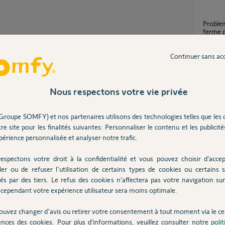
Probleme auto apprentissage s'ouvre mais ne
ferme 
37
répons
Continuer sans ac
Motor
Partager cette question
2
réponse
Nous respectons votre vie privée
Participer au fil de discussion
Groupe SOMFY) et nos partenaires utilisons des technologies telles que les 
Probl
re site pour les finalités suivantes: Personnaliser le contenu et les publicités
3
réponse
érience personnalisée et analyser notre trafic.
oir vos droits de recours garantie auprès de
espectons votre droit à la confidentialité et vous pouvez choisir d’accep
24 V s
ler ou de refuser l'utilisation de certains types de cookies ou certains s
és par des tiers. Le refus des cookies n’affectera pas votre navigation sur 
9
réponse
cependant votre expérience utilisateur sera moins optimale.
ouvez changer d'avis ou retirer votre consentement à tout moment via le ce
ences des cookies. Pour plus d’informations, veuillez consulter notre
poli