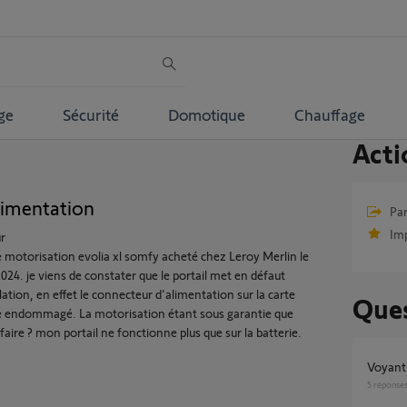
ge
Sécurité
Domotique
Chauffage
Acti
limentation
Par
Im
r
ne motorisation evolia xl somfy acheté chez Leroy Merlin le
024. je viens de constater que le portail met en défaut
llation, en effet le connecteur d'alimentation sur la carte
Ques
 endommagé. La motorisation étant sous garantie que
 faire ? mon portail ne fonctionne plus que sur la batterie.
Voyan
5
réponse