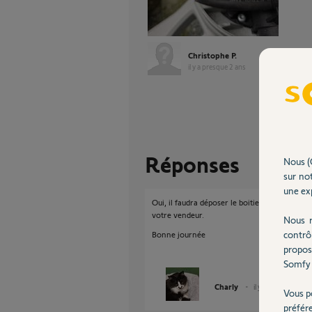
Christophe P.
il y a presque 2 ans
Réponses
Nous (
sur not
une exp
Oui, il faudra déposer le boitier et faire val
votre vendeur.
Nous r
contrô
Bonne journée
propos
Somfy 
Charly
il y a presque 2 ans
Vous p
préfér