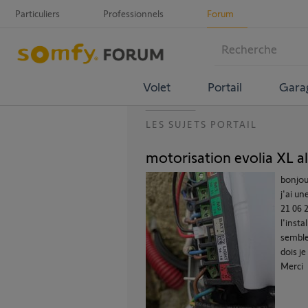
Particuliers
Professionnels
Forum
Volet
Portail
Gara
LES SUJETS PORTAIL
motorisation evolia XL a
bonjou
j'ai u
21 06 2
l'insta
semble
dois je
Merci