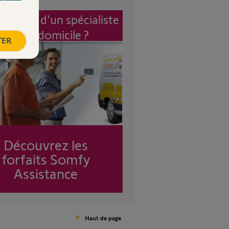
vention d'un spécialiste
à mon domicile ?
TER
Découvrez les
forfaits Somfy
Assistance
Haut de page