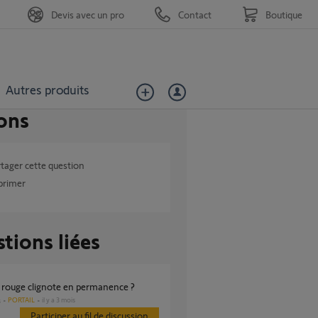
Devis avec un pro
Contact
Boutique
Autres produits
ons
tager cette question
primer
tions liées
t rouge clignote en permanence ?
PORTAIL
il y a 3 mois
s
Participer au fil de discussion