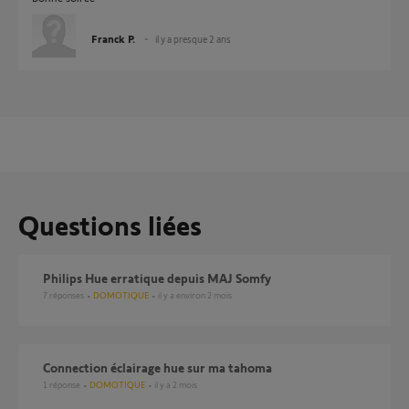
Franck P.
il y a presque 2 ans
Questions liées
Philips Hue erratique depuis MAJ Somfy
7
réponses
DOMOTIQUE
il y a environ 2 mois
Connection éclairage hue sur ma tahoma
1
réponse
DOMOTIQUE
il y a 2 mois