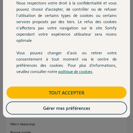
Nous respectons votre droit à la confidentialité et vous
Chauffage
Franck P.
pouvez choisir d’accepter, de contrôler ou de refuser
il y a presque 2 ans
l'utilisation de certains types de cookies ou certains
Participer au fil de discussion
services proposés par des tiers. Le refus des cookies
Autres produits
n’affectera pas votre navigation sur le site Somfy
cependant votre expérience utilisateur sera moins
optimale.
Réponses
Vous pouvez changer d'avis ou retirer votre
Devis avec un pro
consentement à tout moment via le centre de
préférences des cookies. Pour plus d’informations,
Bonjour Franck,
JE vous confirme avoir fais le necessaire.
veuillez consulter notre
politique de cookies
.
Contact
Bonne journée
Nicolas F.
il y a presque 2 ans
Boutique
TOUT ACCEPTER
Gérer mes préférences
Bonsoir Nicolas,
Merci beaucoup.
Bonne soirée