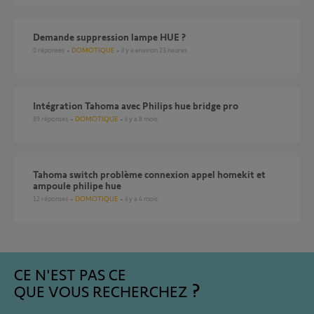
Demande suppression lampe HUE ?
0
réponses
DOMOTIQUE
il y a environ 23 heures
Intégration Tahoma avec Philips hue bridge pro
89
réponses
DOMOTIQUE
il y a 8 mois
Tahoma switch problème connexion appel homekit et
ampoule philipe hue
12
réponses
DOMOTIQUE
il y a 4 mois
CE N'EST PAS CE
QUE VOUS RECHERCHEZ