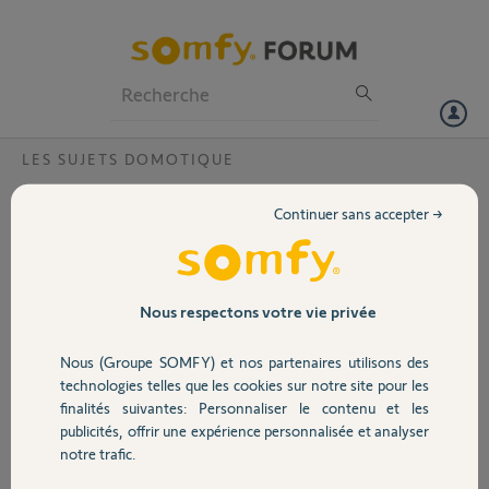
Particuliers
Professionnels
Forum
LES SUJETS DOMOTIQUE
Volet
Elements Philips Hue à supprimer de
Continuer sans accepter →
Tahoma
Portail
Bonjour,
Dans l'appli "TaHoma",
Garage
Nous respectons votre vie privée
impossible de supprimer deux lampes Philips Hue qui n'existent plus.
Nous (Groupe SOMFY) et nos partenaires utilisons des
Aussi pourriez-vous SVP supprimer ces éléments qui sont
Sécurité
technologies telles que les cookies sur notre site pour les
renommées "A supprimer 1" et "A supprimer 2"?
finalités suivantes: Personnaliser le contenu et les
PIN 1202-0425-4706.
publicités, offrir une expérience personnalisée et analyser
Domotique
notre trafic.
Merci d'avance