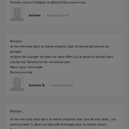
Pouvez-vous m'indiquer la démarches a suivre svp.
antoine
il y a plus d'un an
Bonjour,
Je me retrouve dans la meme situation que certaines personnes du
groupe!
Je biens de changer les piles sur deux têtes (j’y ai passé la soirée) sans
succès ma Tahoma ne les reconnais pas!
Merci pour votre aide
Bonne journée
Antonio B.
il y a plus d'un an
Bonjour ,
Je me retrouve aussi dans la meme situation avec une de mes tetes. j'en
avais acheter 3, deux ont deja été échangés pour la meme raison.