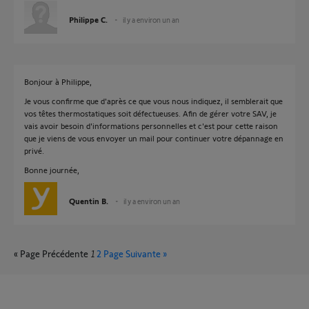
Philippe C.
il y a environ un an
Bonjour à Philippe,
Je vous confirme que d'après ce que vous nous indiquez, il semblerait que
vos têtes thermostatiques soit défectueuses. Afin de gérer votre SAV, je
vais avoir besoin d'informations personnelles et c'est pour cette raison
que je viens de vous envoyer un mail pour continuer votre dépannage en
privé.
Bonne journée,
Quentin B.
il y a environ un an
« Page Précédente
1
2
Page Suivante »