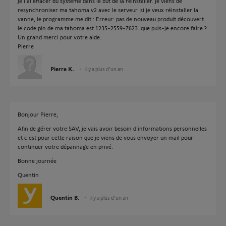
je l'ai effacer du système dans le but de la réinstaller. je viens de
resynchroniser ma tahoma v2 avec le serveur. si je veux réinstaller la
vanne, le programme me dit : Erreur: pas de nouveau produit découvert.
le code pin de ma tahoma est 1235-2559-7623. que puis-je encore faire ?
Un grand merci pour votre aide.
Pierre
Pierre K.
il y a plus d'un an
Bonjour Pierre,
Afin de gérer votre SAV, je vais avoir besoin d'informations personnelles
et c'est pour cette raison que je viens de vous envoyer un mail pour
continuer votre dépannage en privé.
Bonne journée
Quentin
Quentin B.
il y a plus d'un an