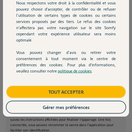
Pascal D.
Nous respectons votre droit à la confidentialité et vous
Chauffage
il y a plus d'un an
pouvez choisir d’accepter, de contrôler ou de refuser
Participer au fil de discussion
l'utilisation de certains types de cookies ou certains
services proposés par des tiers. Le refus des cookies
Autres produits
n’affectera pas votre navigation sur le site Somfy
cependant votre expérience utilisateur sera moins
optimale.
Bonjour,
Vous pouvez changer d'avis ou retirer votre
Devis avec un pro
consentement à tout moment via le centre de
Parfois, une mauvaise connexion peut être causée par une portée trop
faible. Les nouvelles piles sont-elles correctement installées et
préférences des cookies. Pour plus d’informations,
fonctionnelles? Si oui. Suivez le processus de réinitialisation indiqué dans
veuillez consulter notre
politique de cookies
.
Contact
le manuel:
Tout d’abord, placez la vanne à quelques centimètres de la box TaHoma
pour faciliter le processus d'appairage. Réinitialisez les vannes en
Boutique
TOUT ACCEPTER
appuyant simultanément sur les boutons "+" et "-" pendant environ 5 à
10 secondes jusqu'à ce que l'affichage indique qu'elle est en mode
appairage.
Gérer mes préférences
Dans l'application Tahoma, allez dans les paramètres et sélectionnez
l'option pour ajouter de nouvel appareil. Lorsque la vanne est détectée,
suivez les instructions affichées pour finaliser l'appairage. Une fois
connectée, vous pouvez renommer la vanne dans l'application pour
faciliter son identification.