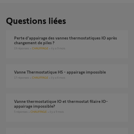
Questions liées
Perte d’appairage des vannes thermostatiques IO après
changement de piles ?
19
réponses
CHAUFFAGE
il y a 9 mois
Vanne Thermostatique HS - appairage impossible
17
réponses
CHAUFFAGE
il y a 6 mois
Vanne thermostatique IO et thermostat filaire IO-
appairage impossible?
5
réponses
CHAUFFAGE
il y a 9 mois