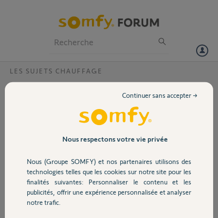
Particuliers
Professionnels
Forum
LES SUJETS CHAUFFAGE
Volet
Problème d'appairage Vanne
Continuer sans accepter →
Thermostatique IO
Portail
Bonjour,
J'ai changé les piles de 2 vannes thermostatiques IO et je n'arrive pas
Garage
Nous respectons votre vie privée
à les appairer de nouveau avec la Tahoma.
Nous (Groupe SOMFY) et nos partenaires utilisons des
Que faut-il faire ?
Sécurité
technologies telles que les cookies sur notre site pour les
Merci par avance pour votre réponse
finalités suivantes: Personnaliser le contenu et les
publicités, offrir une expérience personnalisée et analyser
Domotique
Pascal
notre trafic.