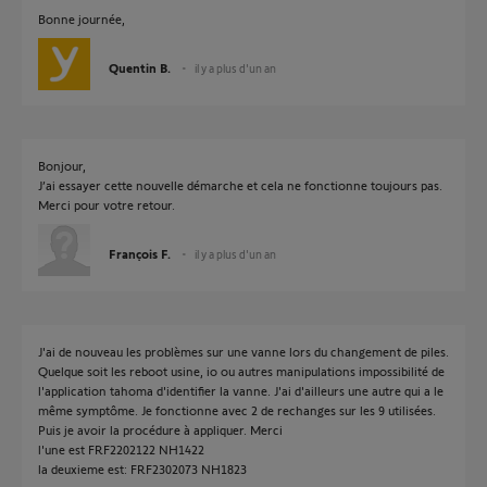
Bonne journée,
Quentin B.
il y a plus d'un an
Bonjour,
J’ai essayer cette nouvelle démarche et cela ne fonctionne toujours pas.
Merci pour votre retour.
François F.
il y a plus d'un an
J'ai de nouveau les problèmes sur une vanne lors du changement de piles.
Quelque soit les reboot usine, io ou autres manipulations impossibilité de
l'application tahoma d'identifier la vanne. J'ai d'ailleurs une autre qui a le
même symptôme. Je fonctionne avec 2 de rechanges sur les 9 utilisées.
Puis je avoir la procédure à appliquer. Merci
l'une est FRF2202122 NH1422
la deuxieme est: FRF2302073 NH1823