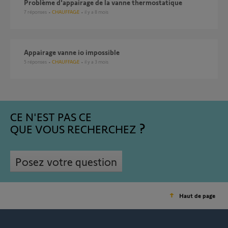
Problème d'appairage de la vanne thermostatique
7
réponses
CHAUFFAGE
il y a 8 mois
appairage vanne io impossible
5
réponses
CHAUFFAGE
il y a 3 mois
CE N'EST PAS CE
QUE VOUS RECHERCHEZ
Posez votre question
Haut de page