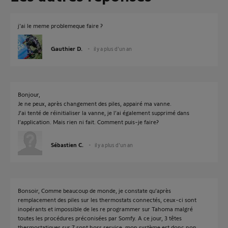
j'ai le meme problemeque faire ?
Gauthier D.
il y a plus d'un an
Bonjour,
Je ne peux, après changement des piles, appairé ma vanne.
J’ai tenté de réinitialiser la vanne, je l’ai également supprimé dans
l’application. Mais rien ni fait. Comment puis-je faire?
Sébastien C.
il y a plus d'un an
Bonsoir, Comme beaucoup de monde, je constate qu'après
remplacement des piles sur les thermostats connectés, ceux-ci sont
inopérants et impossible de les re programmer sur Tahoma malgré
toutes les procédures préconisées par Somfy. A ce jour, 3 têtes
thermostatiques sur 7 sont hors service, mon système est donc non