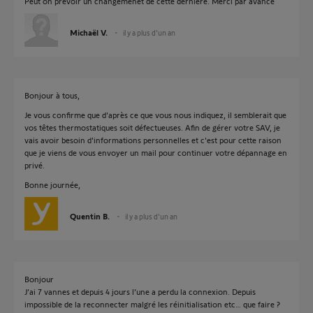
Peut on prévoir un changemenet de cette derniere. Merci par avance
Michaël V.
il y a plus d'un an
Bonjour à tous,
Je vous confirme que d'après ce que vous nous indiquez, il semblerait que
vos têtes thermostatiques soit défectueuses. Afin de gérer votre SAV, je
vais avoir besoin d'informations personnelles et c'est pour cette raison
que je viens de vous envoyer un mail pour continuer votre dépannage en
privé.
Bonne journée,
Quentin B.
il y a plus d'un an
Bonjour
J’ai 7 vannes et depuis 4 jours l’une a perdu la connexion. Depuis
impossible de la reconnecter malgré les réinitialisation etc… que faire ?