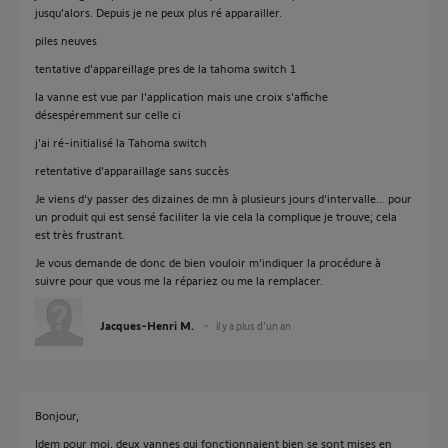
jusqu'alors. Depuis je ne peux plus ré apparailler.
piles neuves
tentative d'appareillage pres de la tahoma switch 1
la vanne est vue par l'application mais une croix s'affiche
désespéremment sur celle ci
j'ai ré-initialisé la Tahoma switch
retentative d'apparaillage sans succès
Je viens d'y passer des dizaines de mn à plusieurs jours d'intervalle... pour
un produit qui est sensé faciliter la vie cela la complique je trouve; cela
est très frustrant.
Je vous demande de donc de bien vouloir m'indiquer la procédure à
suivre pour que vous me la répariez ou me la remplacer.
Jacques-Henri M.
il y a plus d'un an
Bonjour,
Idem pour moi, deux vannes qui fonctionnaient bien se sont mises en