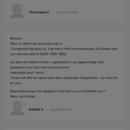
Christophe C.
il y a plus d'un an
Bonjour
Dans le même cas que beaucoup ici
Changement de piles sur 2 de mes 6 tête thermostatiques IO pilotés avec
une tahoma switch (2029-7500-1801).
Les deux ont besoin d’une « suppression » oui appareillage mais
seulement une s’est mise à fonctionner.
Impossible pour l’autre.
J’avais une tête en spare mais idem impossible d’appareiller. J’ai cherché
en vain ….
Quand beaucoup s’en plaignent c’est qu’il y a un problème non ?
Merci de m’aider
Khelifa S.
il y a plus d'un an