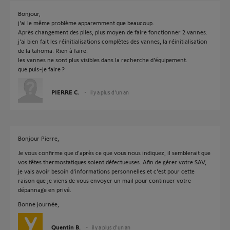
Bonjour,
j'ai le même problème apparemment que beaucoup.
Après changement des piles, plus moyen de faire fonctionner 2 vannes.
j'ai bien fait les réinitialisations complètes des vannes, la réinitialisation
de la tahoma. Rien à faire.
les vannes ne sont plus visibles dans la recherche d'équipement.
que puis-je faire ?
PIERRE C.
il y a plus d'un an
Bonjour Pierre,
Je vous confirme que d'après ce que vous nous indiquez, il semblerait que
vos têtes thermostatiques soient défectueuses. Afin de gérer votre SAV,
je vais avoir besoin d'informations personnelles et c'est pour cette
raison que je viens de vous envoyer un mail pour continuer votre
dépannage en privé.
Bonne journée,
Quentin B.
il y a plus d'un an