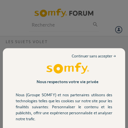
Particuliers
Professionnels
Forum
LES SUJETS VOLET
Volet
Volet roulant radio et kit connectivitè
Continuer sans accepter →
Bonjour
Portail
Est ce que le kit de connectivity somfy est compatible avec des volets
roulants radio à commande rts situo ?
Garage
Nous respectons votre vie privée
Merci,
Nous (Groupe SOMFY) et nos partenaires utilisons des
Sécurité
Dominique D.
technologies telles que les cookies sur notre site pour les
il y a plus d'un an
finalités suivantes: Personnaliser le contenu et les
Participer au fil de discussion
publicités, offrir une expérience personnalisée et analyser
Domotique
notre trafic.