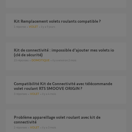
Kit Remplacement volets roulants compatible ?
1
réponse
VOLET
il y a 9 jours
Kit de connectivité : impossible d'ajouter mes volets io
(clé de sécurité)
23
réponses
DOMOTIQUE
il y a environ 2 mois
Compatibilité Kit de Connectivité avec télécommande
volet roulant RTS SMOOVE ORIGIN ?
3
réponses
VOLET
il y a 4 mois
Problème appareillage volet roulant avec kit de
connectivité
2
réponses
VOLET
il y a 3 mois