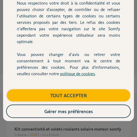
Nous respectons votre droit à la confidentialité et vous
Chauffage
Réponses
pouvez choisir d’accepter, de contrôler ou de refuser
l'utilisation de certains types de cookies ou certains
services proposés par des tiers. Le refus des cookies
Autres produits
Bonjour
n’affectera pas votre navigation sur le site Somfy
cependant votre expérience utilisateur sera moins
Oui pas de soucis.
optimale.
André N.
il y a plus d'un an
Vous pouvez changer d'avis ou retirer votre
Devis avec un pro
consentement à tout moment via le centre de
préférences des cookies. Pour plus d’informations,
veuillez consulter notre
politique de cookies
.
Contact
Boutique
TOUT ACCEPTER
Questions liées
Gérer mes préférences
Kit connectivité et volets roulants solaire moteur somfy
1
réponse
VOLET
il y a 15 jours