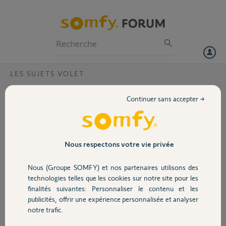
Particuliers
Professionnels
Forum
LES SUJETS VOLET
Volet
Suite achat de maison problème confection
Continuer sans accepter →
SIMU TAHOMA ?
Portail
Bonjour,
Suite à l achat de notre maison, les
Garage
anciens propriétaires ont laissé leur
Nous respectons votre vie privée
box SIMU afin de piloter les volets
roulants via l application TAHOMA.
Nous (Groupe SOMFY) et nos partenaires utilisons des
Sécurité
Nous avons installé l application et
technologies telles que les cookies sur notre site pour les
essayer d ouvrir un compte via l
finalités suivantes: Personnaliser le contenu et les
application afin de piloter les volets
publicités, offrir une expérience personnalisée et analyser
Domotique
roulants, cependant la box SIMU est
notre trafic.
rattaché à leur ancien compte et
donc impossible de pouvoir ouvrir