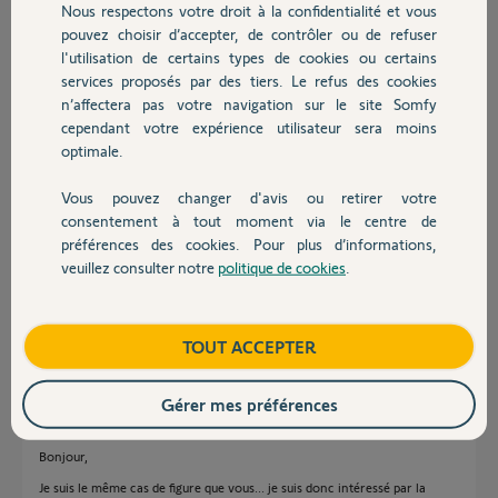
Nous respectons votre droit à la confidentialité et vous
Chauffage
un nouveau compte et se rattacher
pouvez choisir d’accepter, de contrôler ou de refuser
à la BOX présente chez nous.
l'utilisation de certains types de cookies ou certains
Les anciens propriétaires étant partis à l’étranger ils nous ai
services proposés par des tiers. Le refus des cookies
Autres produits
impossible de les joindre afin de leur demander de faire la
n’affectera pas votre navigation sur le site Somfy
manipulations déménagement .
cependant votre expérience utilisateur sera moins
Pouvez-vous nous aider SVP, ci-joint le N de la box 1229-0481-5610
optimale.
Par avance merci de votre aide
Cordialement,
Vous pouvez changer d'avis ou retirer votre
Devis avec un pro
consentement à tout moment via le centre de
préférences des cookies. Pour plus d’informations,
Christophe Z.
il y a plus d'un an
veuillez consulter notre
politique de cookies
.
Contact
Participer au fil de discussion
Boutique
TOUT ACCEPTER
Réponses
Gérer mes préférences
Bonjour,
Je suis le même cas de figure que vous... je suis donc intéressé par la