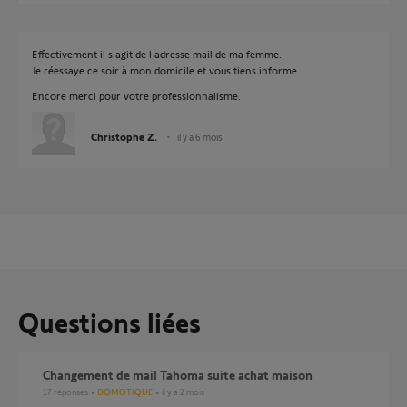
Effectivement il s agit de l adresse mail de ma femme.
Je réessaye ce soir à mon domicile et vous tiens informe.
Encore merci pour votre professionnalisme.
Christophe Z.
il y a 6 mois
Questions liées
Changement de mail Tahoma suite achat maison
17
réponses
DOMOTIQUE
il y a 2 mois