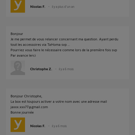
Nicolas F.
il y a plus d'un an
Bonjour
Je me permet de vous relancer concernant ma question. Ayant perdu
tout les accessoires via TaHoma svp …
Pourriez vous faire le nécessaire comme lors de la première fois svp
Par avance lerci
Christophe Z.
il y a 6 mois
Bonjour Christophe,
La box est toujours activer a votre nom avec une adresse mail
jaxxx.xxx77@gmail.com
Bonne journée
Nicolas F.
il y a 6 mois