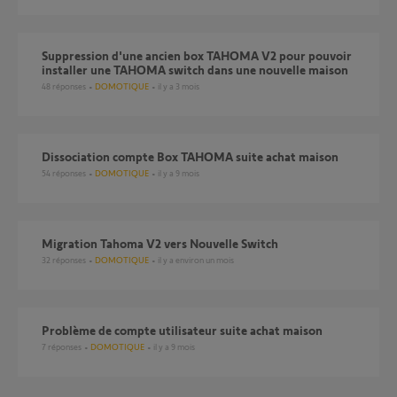
Suppression d'une ancien box TAHOMA V2 pour pouvoir
installer une TAHOMA switch dans une nouvelle maison
48
réponses
DOMOTIQUE
il y a 3 mois
Dissociation compte Box TAHOMA suite achat maison
54
réponses
DOMOTIQUE
il y a 9 mois
Migration Tahoma V2 vers Nouvelle Switch
32
réponses
DOMOTIQUE
il y a environ un mois
Problème de compte utilisateur suite achat maison
7
réponses
DOMOTIQUE
il y a 9 mois