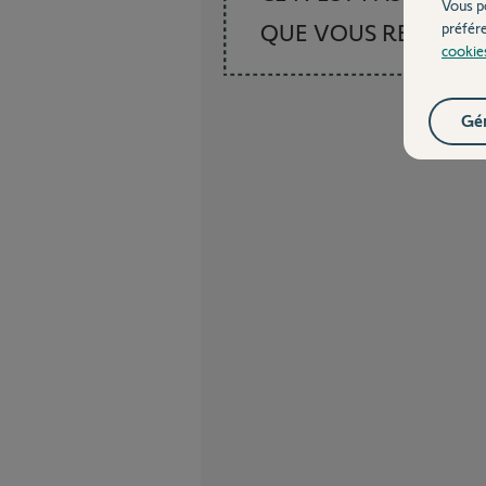
Vous p
QUE VOUS RECHER
préfér
cookie
Gér