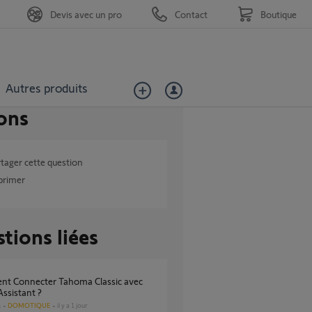
Devis avec un pro
Contact
Boutique
Autres produits
ons
tager cette question
primer
tions liées
ssistant ?
DOMOTIQUE
il y a 1 jour
s