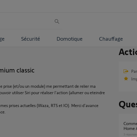
ge
Sécurité
Domotique
Chauffage
Acti
mium classic
Par
Im
e prise (et/ou un module) me permettant de relier ma
oir utiliser Siri pour réaliser l'action (allumer ou eteindre
Ques
 mes prises actuelles (Waza, RTS et IO). Merci d'avance
nce.
Comment Connecter Tahoma Classic avec
Home A
3
réponse