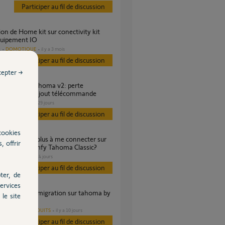
Participer au fil de discussion
quipement IO
DOMOTIQUE
il y a 3 mois
s
Participer au fil de discussion
cepter →
airage suite ajout télécommande
PORTAIL
il y a 29 jours
Participer au fil de discussion
cookies
, offrir
plication Somfy Tahoma Classic?
VOLET
il y a 24 jours
s
Participer au fil de discussion
ter, de
ervices
le site
AUTRES PRODUITS
il y a 10 jours
es
Participer au fil de discussion