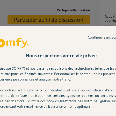
Partager cette question
Activation de Home kit sur conectivity kit
Participer au fil de discussion
pour é
3
réponse
Continuer sans ac
Slidymoove 300 / Tahoma v2: perte
d'appar
ble Homekit et sur IO la liste est restreinte.
1
réponse
Nous respectons votre vie privée
fiche-partenair...
Groupe SOMFY) et nos partenaires utilisons des technologies telles que les 
Pourquoi je n’arrive plus à me connecter sur
re site pour les finalités suivantes: Personnaliser le contenu et les publicités
mon ap
érience personnalisée et analyser notre trafic.
 an
8
réponse
espectons votre droit à la confidentialité et vous pouvez choisir d’accep
ler ou de refuser l'utilisation de certains types de cookies ou certains s
compatibilité avant migration sur tahoma by
és par des tiers. Le refus des cookies n’affectera pas votre navigation sur 
somfy
cependant votre expérience utilisateur sera moins optimale.
20
répons