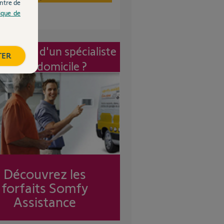
ntre de
tique de
vention d'un spécialiste
TER
à mon domicile ?
Découvrez les
forfaits Somfy
Assistance