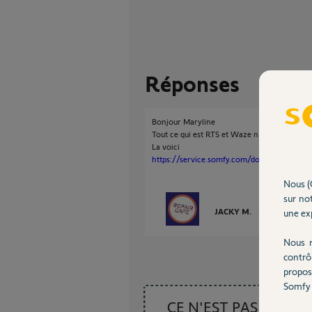
Réponses
Bonjour Maryline
Tout ce qui est RTS et Waze n'est pas compati
La voici
https://service.somfy.com/downloads/fr_v5/
Nous (
sur not
JACKY M.
une exp
il y a plus d'un
Nous r
contrô
propos
Somfy 
CE N'EST PAS CE