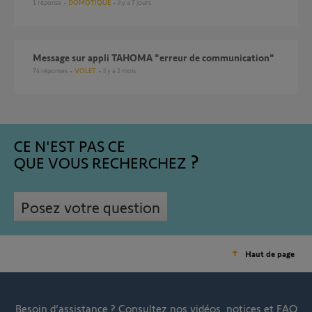
1
réponse
DOMOTIQUE
il y a 7 jours
Message sur appli TAHOMA "erreur de communication"
74
réponses
VOLET
il y a 2 mois
CE N'EST PAS CE
QUE VOUS RECHERCHEZ
Posez votre question
Haut de page
Besoin d’assistance ?
Consultez nos vidéos, notices et FAQ