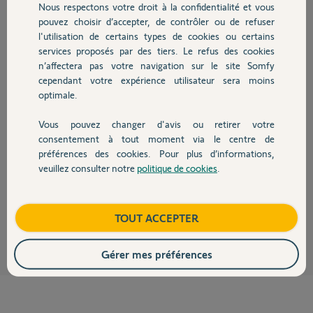
Nous respectons votre droit à la confidentialité et vous
Chauffage
Merci,
pouvez choisir d’accepter, de contrôler ou de refuser
l'utilisation de certains types de cookies ou certains
Jacques M.
services proposés par des tiers. Le refus des cookies
Autres produits
il y a plus d'un an
n’affectera pas votre navigation sur le site Somfy
cependant votre expérience utilisateur sera moins
optimale.
Réponses
Vous pouvez changer d'avis ou retirer votre
Devis avec un pro
consentement à tout moment via le centre de
préférences des cookies. Pour plus d’informations,
Je m'auto répond, j'ai fais un reset et donc MAJ de la tahoma via le
veuillez consulter notre
politique de cookies
.
trombone derrière la box. Ca remarche
Contact
Désolé et bel journée à tous - jaune compris !
Boutique
Jacques M.
TOUT ACCEPTER
il y a plus d'un an
Gérer mes préférences