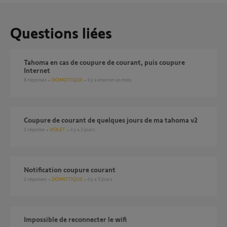
Questions liées
Tahoma en cas de coupure de courant, puis coupure
Internet
8
réponses
DOMOTIQUE
il y a environ un mois
Coupure de courant de quelques jours de ma tahoma v2
1
réponse
VOLET
il y a 2 jours
Notification coupure courant
2
réponses
DOMOTIQUE
il y a 5 jours
Impossible de reconnecter le wifi