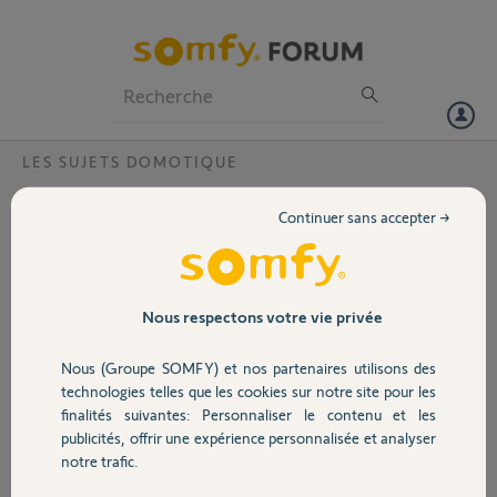
Particuliers
Professionnels
Forum
LES SUJETS DOMOTIQUE
Volet
Tahoma ne fonctionne plus après coupure
Continuer sans accepter →
de courant
Portail
Bonjour,
Après une coupure de courant, ma Tahoma ne lance plus aucune
Garage
Nous respectons votre vie privée
commande, agenda ou manuel (du pc ou de l'application).
Nous (Groupe SOMFY) et nos partenaires utilisons des
J'ai rebooté la box tahoma mais rien n'a faire. Elle est bien alimenté
Sécurité
technologies telles que les cookies sur notre site pour les
car elle a bien a led blanche.
finalités suivantes: Personnaliser le contenu et les
Avez-vous une solution
publicités, offrir une expérience personnalisée et analyser
Domotique
notre trafic.
Code:PIN: 1202-1320-9861