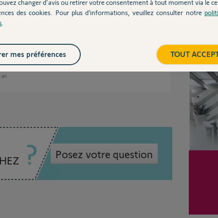
ouvez changer d'avis ou retirer votre consentement à tout moment via le ce
vais avoir besoin d'informations personnelles
ences des cookies. Pour plus d’informations, veuillez consulter notre
poli
ous envoyer un mail pour continuer votre
s
.
Inter
er mes préférences
TOUT ACCEP
n an
Posez votre question
CHEZ