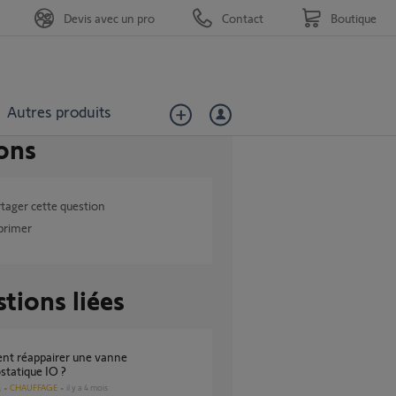
Devis avec un pro
Contact
Boutique
Autres produits
ons
tager cette question
primer
tions liées
tatique IO ?
CHAUFFAGE
il y a 4 mois
s