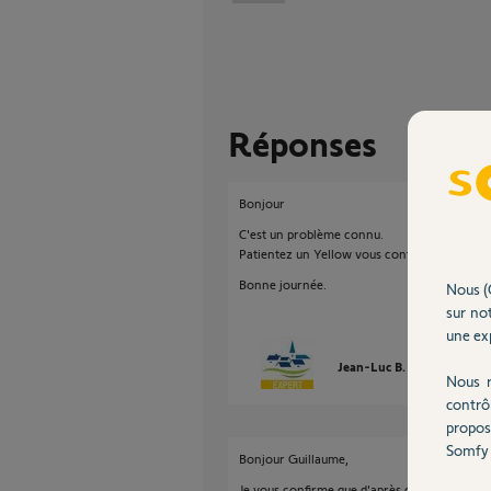
Réponses
Bonjour
C'est un problème connu.
Patientez un Yellow vous contactera dans le
Bonne journée.
Nous (
sur not
une exp
Jean-Luc B.
il y a plus d'
Nous r
contrô
propos
Somfy 
Bonjour Guillaume,
Je vous confirme que d'après ce que vous nou