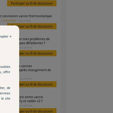
Participer au fil de discussion
 de connexion vanne thermostatique
CHAUFFAGE
il y a 2 mois
s
Participer au fil de discussion
cepter →
thermostatiques défaillantes ?
CHAUFFAGE
il y a 10 mois
s
Participer au fil de discussion
cookies
statiques IO après changement de
, offrir
CHAUFFAGE
il y a 9 mois
es
Participer au fil de discussion
ter, de
ervices
le site
tatique somfy et raildin v2 ?
CHAUFFAGE
il y a 10 mois
s
Participer au fil de discussion