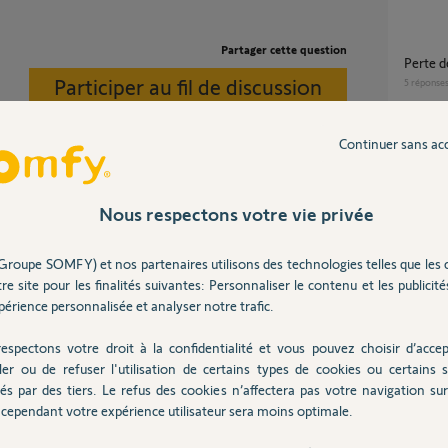
Partager cette question
Perte
Participer au fil de discussion
5
réponse
Continuer sans ac
Comment solutionner mes problèmes de
vannes 
7
réponse
Nous respectons votre vie privée
 courant de la semaine prochaine.
Perte d’appairage des vannes
Groupe SOMFY) et nos partenaires utilisons des technologies telles que les 
thermo
re site pour les finalités suivantes: Personnaliser le contenu et les publicités
piles ?
érience personnalisée et analyser notre trafic.
19
répons
un an
espectons votre droit à la confidentialité et vous pouvez choisir d’accep
ler ou de refuser l'utilisation de certains types de cookies ou certains s
problème de connexion entre vanne
és par des tiers. Le refus des cookies n’affectera pas votre navigation sur 
thermos
cependant votre expérience utilisateur sera moins optimale.
2
réponse
s indiquez, il semblerait que votre Vanne IO