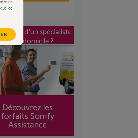
ntre de
tique de
vention d'un spécialiste
TER
à mon domicile ?
Découvrez les
forfaits Somfy
Assistance