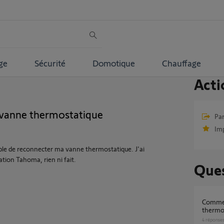
ge
Sécurité
Domotique
Chauffage
Acti
 vanne thermostatique
Par
Im
ble de reconnecter ma vanne thermostatique. J'ai
cation Tahoma, rien ni fait.
Ques
Comment réappairer une vanne
thermos
4
réponse