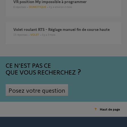
VR position My impossible à programmer
8
réponses
DOMOTIQUE
il y a environ 2 mois
Volet roulant RTS - Réglage manuel fin de course haute
15
réponses
VOLET
il y a 3 mois
CE N'EST PAS CE
QUE VOUS RECHERCHEZ
Posez votre question
Haut de page