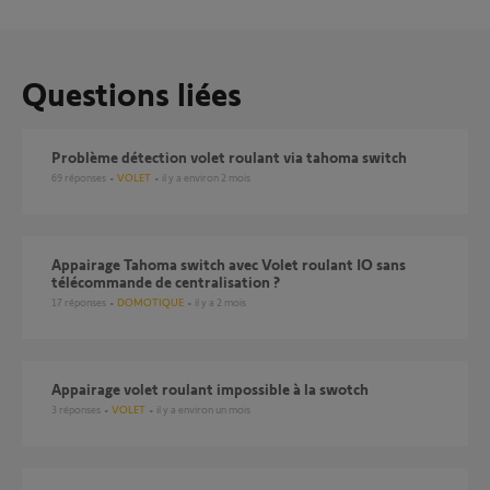
Questions liées
Problème détection volet roulant via tahoma switch
69
réponses
VOLET
il y a environ 2 mois
Appairage Tahoma switch avec Volet roulant IO sans
télécommande de centralisation ?
17
réponses
DOMOTIQUE
il y a 2 mois
Appairage volet roulant impossible à la swotch
3
réponses
VOLET
il y a environ un mois