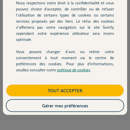
Nous respectons votre droit à la confidentialité et vous
Chauffage
JOEL G.
pouvez choisir d’accepter, de contrôler ou de refuser
il y a plus d'un an
l'utilisation de certains types de cookies ou certains
Participer au fil de discussion
services proposés par des tiers. Le refus des cookies
Autres produits
n’affectera pas votre navigation sur le site Somfy
cependant votre expérience utilisateur sera moins
optimale.
Réponses
Vous pouvez changer d'avis ou retirer votre
Devis avec un pro
consentement à tout moment via le centre de
Bonjour Joel,
préférences des cookies. Pour plus d’informations,
Avez-vous correctement suivi cette procédure :
veuillez consulter notre
politique de cookies
.
Contact
https://www.somfy.fr/assistance/faq?question=comment-reme...
Bonne journée,
Boutique
TOUT ACCEPTER
Quentin B.
il y a plus d'un an
Gérer mes préférences