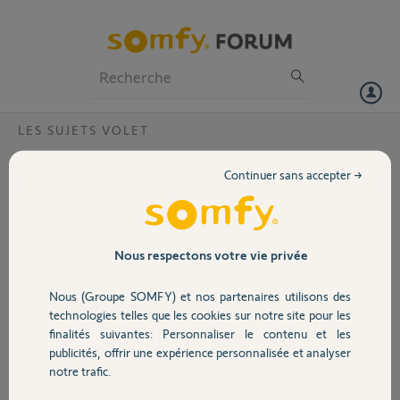
Particuliers
Professionnels
Forum
LES SUJETS VOLET
Volet
impossible de supprimer des positions ni de
Continuer sans accepter →
faire un raz de mon volet roulant?
Portail
Bonjour,
après une mauvaise manipulation(assis sur la télécommande), je
Garage
n'arrive plus à réinitialiser mon volet roulant; il s’arrête en plusieurs
Nous respectons votre vie privée
endroits lorsque le veux l'ouvrir, jusqu’à la moitié, puis il termine de
monter sans problème en position haute? j'ai déjà coupé le courant,
Nous (Groupe SOMFY) et nos partenaires utilisons des
Sécurité
réinitialisé la telis sans succés ? comment faire, avez vous un
technologies telles que les cookies sur notre site pour les
document sur la programmation, est ce le moteur qui est défaillant?
finalités suivantes: Personnaliser le contenu et les
cordialement
publicités, offrir une expérience personnalisée et analyser
Domotique
notre trafic.
Merci,