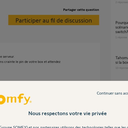
2
réponse
Partager cette question
Participer au fil de discussion
pourquoi je n'ai pas la possibilité de faire des
scénar
switch
1
réponse
e serveur.
Tahoma Switch exécute-t-elle les scénarios
sans crainte le pin de votre box et attendez
si la b
10
répons
Déclenchement des scénarios volet TaHoma
sWitch
Continuer sans ac
1
réponse
Nous respectons votre vie privée
un an
Migra
4
réponse
Groupe SOMFY) et nos partenaires utilisons des technologies telles que les 