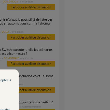
DOMOTIQUE
il y a 26 jours
s
Participer au fil de discussion
ios en automatique sur ma Tahoma
?
VOLET
il y a 3 mois
Participer au fil de discussion
ox est déconnectée ?
DOMOTIQUE
il y a 3 mois
es
Participer au fil de discussion
cepter →
VOLET
il y a 3 mois
Participer au fil de discussion
tion Tahoma V1 vers tahoma Switch ?
DOMOTIQUE
il y a environ un mois
s
cookies