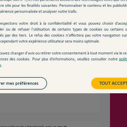
re site pour les finalités suivantes: Personnaliser le contenu et les publicités
érience personnalisée et analyser notre trafic.
te votre proposition.
espectons votre droit à la confidentialité et vous pouvez choisir d’accep
ler ou de refuser l'utilisation de certains types de cookies ou certains s
Inter
és par des tiers. Le refus des cookies n’affectera pas votre navigation sur 
cependant votre expérience utilisateur sera moins optimale.
ouvez changer d'avis ou retirer votre consentement à tout moment via le ce
ences des cookies. Pour plus d’informations, veuillez consulter notre
poli
h selon la procédure fournie par Jean-Luc B
s
.
 scenario crépuscule.
er mes préférences
TOUT ACCEP
cenario crépuscule a fonctionné, avec un peu de