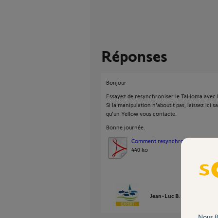
Réponses
Bonjour
Essayez de resynchroniser le TaHoma avec l
Si la manipulation n'aboutit pas, laissez ici 
qu'un Yellow vous contacte.
Bonne journée.
Comment resynchro...
440 ko
Jean-Luc B.
il y a plus d'
Nous (