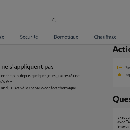
ge
Sécurité
Domotique
Chauffage
Acti
ne s'appliquent pas
Par
Im
lenche plus depuis quelques jours, j'ai testé une
n'y fait.
and j'ai activé le scenario confort thermique.
Ques
Exécution de scénarios fantômes (supprimés)
avec Ta
interve