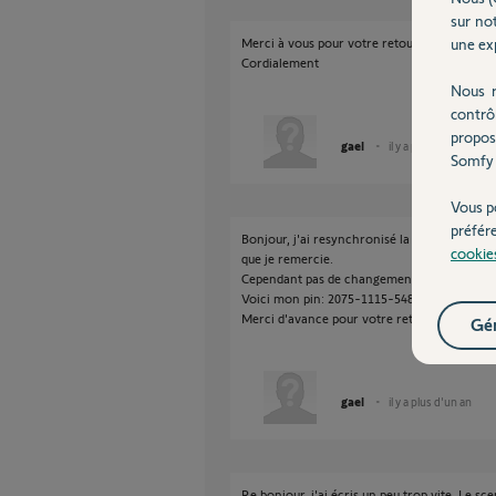
sur not
une exp
Merci à vous pour votre retour rapide, je tes
Cordialement
Nous r
contrô
propos
gael
il y a plus d'un an
Somfy 
Vous p
préfér
Bonjour, j'ai resynchronisé la tahoma switc
cookie
que je remercie.
Cependant pas de changement concernant le
Voici mon pin: 2075-1115-5485
Merci d'avance pour votre retour.
Gér
gael
il y a plus d'un an
Re bonjour, j'ai écris un peu trop vite. Le s