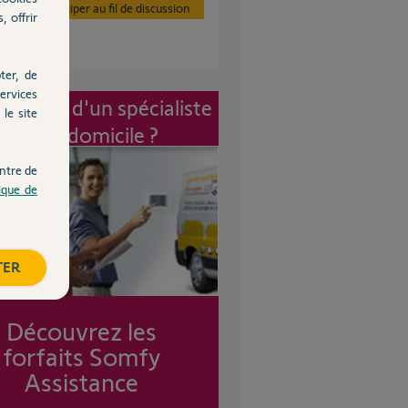
Participer au fil de discussion
, offrir
ter, de
ervices
vention d'un spécialiste
le site
à mon domicile ?
ntre de
tique de
TER
Découvrez les
forfaits Somfy
Assistance