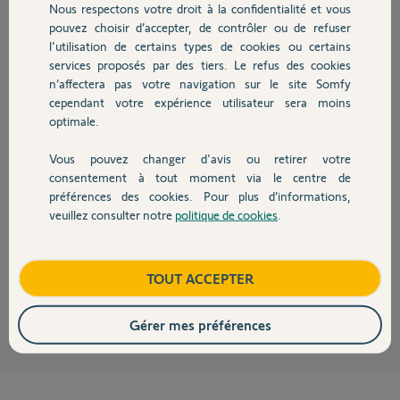
Nous respectons votre droit à la confidentialité et vous
Chauffage
pouvez choisir d’accepter, de contrôler ou de refuser
gregori C.
l'utilisation de certains types de cookies ou certains
il y a plus d'un an
services proposés par des tiers. Le refus des cookies
Autres produits
Participer au fil de discussion
n’affectera pas votre navigation sur le site Somfy
cependant votre expérience utilisateur sera moins
optimale.
Réponses
Vous pouvez changer d'avis ou retirer votre
Devis avec un pro
consentement à tout moment via le centre de
préférences des cookies. Pour plus d’informations,
Bonjour Gregori,
veuillez consulter notre
politique de cookies
.
Contact
je viens de faire le necessaire.
vous pouvez l'activer des a présent.
Bonne journée.
Boutique
TOUT ACCEPTER
Nicolas F.
il y a plus d'un an
Gérer mes préférences