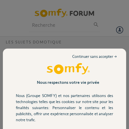
Particuliers
Professionnels
Forum
LES SUJETS DOMOTIQUE
Volet
tahoma box associé non compatible?
Continuer sans accepter →
Bonjour,
Portail
Je viens d'acheter une maison neuve et j'avance
s une box avec ma maison mais quand je veux
Garage
Nous respectons votre vie privée
l'activer on me dit box associé pas encore
compatible
Nous (Groupe SOMFY) et nos partenaires utilisons des
Pouvez vous me dire le problème ?
Sécurité
technologies telles que les cookies sur notre site pour les
Cordialement Greg
finalités suivantes: Personnaliser le contenu et les
Merci,
publicités, offrir une expérience personnalisée et analyser
Domotique
notre trafic.