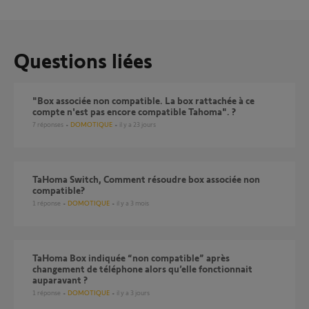
Questions liées
"Box associée non compatible. La box rattachée à ce
compte n'est pas encore compatible Tahoma". ?
7
réponses
DOMOTIQUE
il y a 23 jours
TaHoma Switch, Comment résoudre box associée non
compatible?
1
réponse
DOMOTIQUE
il y a 3 mois
TaHoma Box indiquée “non compatible” après
changement de téléphone alors qu’elle fonctionnait
auparavant ?
1
réponse
DOMOTIQUE
il y a 3 jours