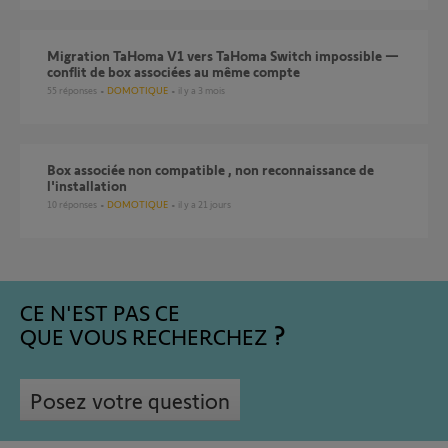
Migration TaHoma V1 vers TaHoma Switch impossible —
conflit de box associées au même compte
55
réponses
DOMOTIQUE
il y a 3 mois
Box associée non compatible , non reconnaissance de
l'installation
10
réponses
DOMOTIQUE
il y a 21 jours
CE N'EST PAS CE
QUE VOUS RECHERCHEZ
Posez votre question