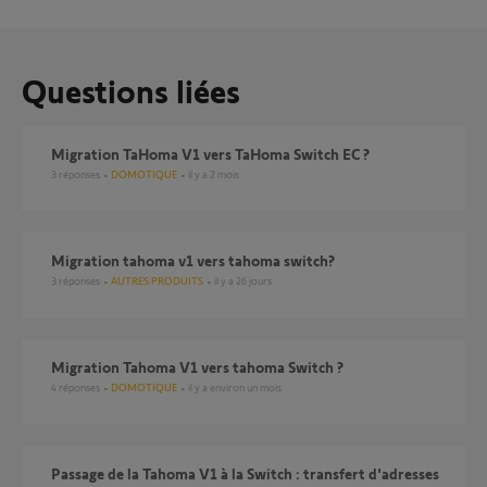
Questions liées
Migration TaHoma V1 vers TaHoma Switch EC ?
3
réponses
DOMOTIQUE
il y a 2 mois
Migration tahoma v1 vers tahoma switch?
3
réponses
AUTRES PRODUITS
il y a 26 jours
Migration Tahoma V1 vers tahoma Switch ?
4
réponses
DOMOTIQUE
il y a environ un mois
Passage de la Tahoma V1 à la Switch : transfert d'adresses