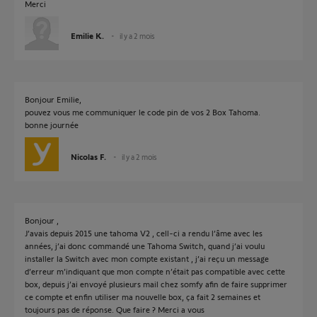
Merci
Emilie K.
il y a 2 mois
Bonjour Emilie,
pouvez vous me communiquer le code pin de vos 2 Box Tahoma.
bonne journée
Nicolas F.
il y a 2 mois
Bonjour ,
J’avais depuis 2015 une tahoma V2 , cell-ci a rendu l’âme avec les
années, j’ai donc commandé une Tahoma Switch, quand j’ai voulu
installer la Switch avec mon compte existant , j’ai reçu un message
d’erreur m’indiquant que mon compte n’était pas compatible avec cette
box, depuis j’ai envoyé plusieurs mail chez somfy afin de faire supprimer
ce compte et enfin utiliser ma nouvelle box, ça fait 2 semaines et
toujours pas de réponse. Que faire ? Merci a vous