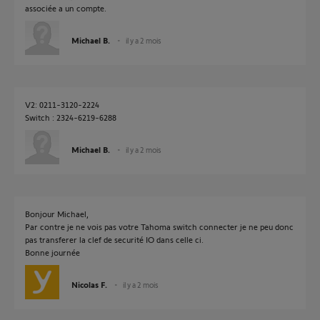
associée a un compte.
Michael B.
il y a 2 mois
V2: 0211-3120-2224
Switch : 2324-6219-6288
Michael B.
il y a 2 mois
Bonjour Michael,
Par contre je ne vois pas votre Tahoma switch connecter je ne peu donc
pas transferer la clef de securité IO dans celle ci.
Bonne journée
Nicolas F.
il y a 2 mois