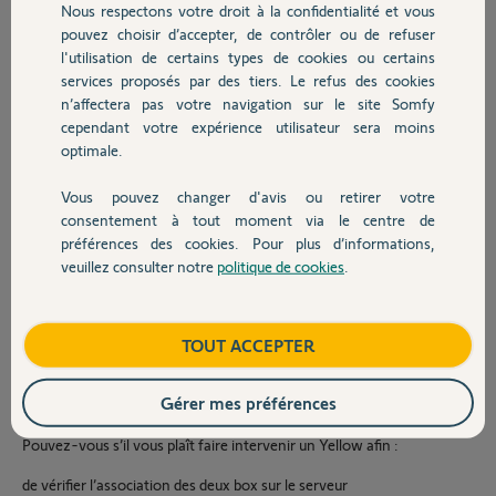
PIN :
Nous respectons votre droit à la confidentialité et vous
Chauffage
pouvez choisir d’accepter, de contrôler ou de refuser
Switch : 2323-2360-7589
l'utilisation de certains types de cookies ou certains
services proposés par des tiers. Le refus des cookies
Autres produits
V1 : 0204-3094-0036
n’affectera pas votre navigation sur le site Somfy
Après branchement de la Switch et procédure d’installation,
cependant votre expérience utilisateur sera moins
l’application indiquait initialement que la box associée à mon compte
optimale.
n’était pas compatible.
Vous pouvez changer d'avis ou retirer votre
J’ai ensuite tenté une réinitialisation complète de la Switch et une
Devis avec un pro
consentement à tout moment via le centre de
nouvelle installation, mais désormais l’application détecte 2 box liées
préférences des cookies. Pour plus d’informations,
au même compte et semble considérer que les deux équipements
sont associés à mon ancien compte.
veuillez consulter notre
politique de cookies
.
Contact
Je suis actuellement bloqué :
Boutique
TOUT ACCEPTER
impossible de finaliser correctement l’installation de la Switch
impossible de dissocier proprement la V1
Gérer mes préférences
l’application affiche un conflit de box associées
Pouvez-vous s’il vous plaît faire intervenir un Yellow afin :
de vérifier l’association des deux box sur le serveur