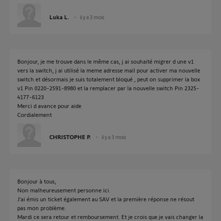
Luka L.
il y a 3 mois
Bonjour, je me trouve dans le même cas, j ai souhaité migrer d une v1
vers la switch, j ai utilisé la meme adresse mail pour activer ma nouvelle
switch et désormais je suis totalement bloqué , peut on supprimer la box
v1 Pin 0220-2591-8980 et la remplacer par la nouvelle switch Pin 2325-
4177-6123
Merci d avance pour aide
Cordialement
CHRISTOPHE P.
il y a 3 mois
Bonjour à tous,
Non malheureusement personne ici.
J’ai émis un ticket également au SAV et la première réponse ne résout
pas mon problème.
Mardi ce sera retour et remboursement. Et je crois que je vais changer la