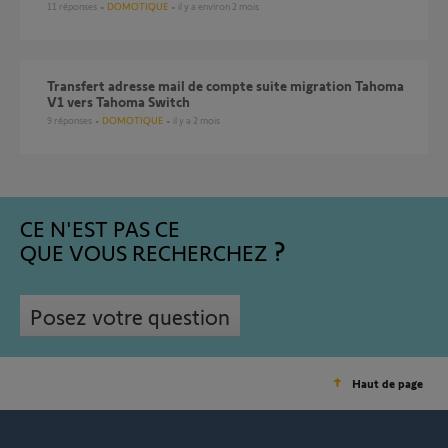
11
réponses
DOMOTIQUE
il y a environ 2 mois
Transfert adresse mail de compte suite migration Tahoma
V1 vers Tahoma Switch
9
réponses
DOMOTIQUE
il y a 2 mois
CE N'EST PAS CE
QUE VOUS RECHERCHEZ
Posez votre question
Haut de page