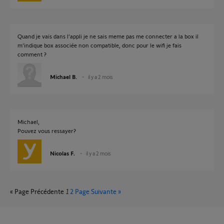
Quand je vais dans l’appli je ne sais meme pas me connecter a la box il
m’indique box associée non compatible, donc pour le wifi je fais
comment ?
Michael B.
il y a 2 mois
Michael,
Pouvez vous ressayer?
Nicolas F.
il y a 2 mois
« Page Précédente
1
2
Page Suivante »