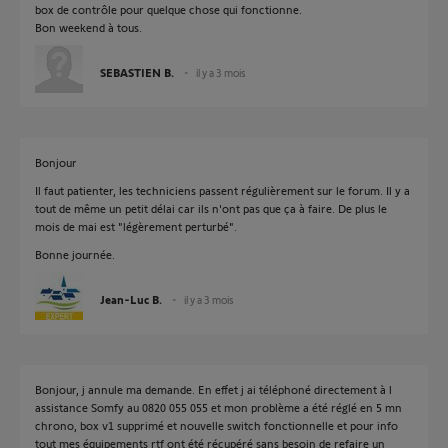
box de contrôle pour quelque chose qui fonctionne.
Bon weekend à tous.
SEBASTIEN B.
il y a 3 mois
Bonjour
Il faut patienter, les techniciens passent régulièrement sur le forum. Il y a
tout de même un petit délai car ils n'ont pas que ça à faire. De plus le
mois de mai est "légèrement perturbé".
Bonne journée.
Jean-Luc B.
il y a 3 mois
Bonjour, j annule ma demande. En effet j ai téléphoné directement à l
assistance Somfy au 0820 055 055 et mon problème a été réglé en 5 mn
chrono, box v1 supprimé et nouvelle switch fonctionnelle et pour info
tout mes équipements rtf ont été récupéré sans besoin de refaire un