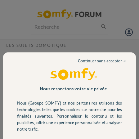
Particuliers
Professionnels
Forum
LES SUJETS DOMOTIQUE
Volet
Migration TaHoma V1 vers TaHoma Switch
Continuer sans accepter →
impossible — conflit de box associées au
Portail
même compte
Bonjour,
Garage
Nous respectons votre vie privée
Je rencontre un problème lors de la migration d’une TaHoma V1 vers
une TaHoma Switch.
Nous (Groupe SOMFY) et nos partenaires utilisons des
Sécurité
technologies telles que les cookies sur notre site pour les
Contexte :
finalités suivantes: Personnaliser le contenu et les
publicités, offrir une expérience personnalisée et analyser
Ancienne box : TaHoma V1
Domotique
notre trafic.
Nouvelle box : TaHoma Switch