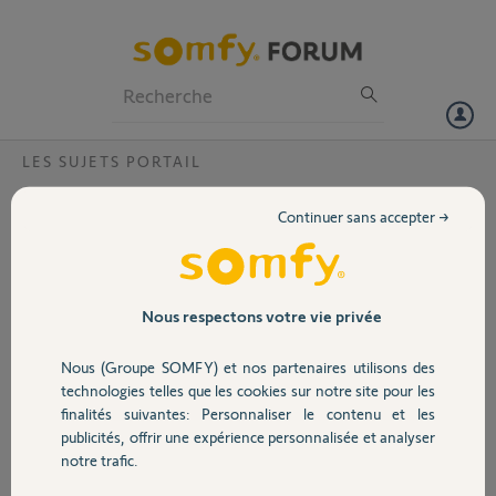
Particuliers
Professionnels
Forum
LES SUJETS PORTAIL
Volet
cotes installation ?
Continuer sans accepter →
Bonjour,
Portail
moteurs sgs pour vantail de 1400mm
j'ai la cote A de 120mm, mais j'ajoute un renfort de 20 mm a
l'interieur du portail, quelle doit etre ma cote B ?
Garage
Nous respectons votre vie privée
Merci,
Nous (Groupe SOMFY) et nos partenaires utilisons des
Sécurité
technologies telles que les cookies sur notre site pour les
Yves S.
finalités suivantes: Personnaliser le contenu et les
il y a plus d'un an
publicités, offrir une expérience personnalisée et analyser
Domotique
Participer au fil de discussion
notre trafic.