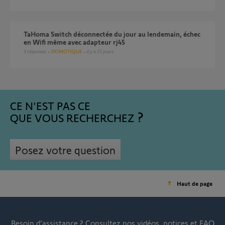
TaHoma Switch déconnectée du jour au lendemain, échec
en Wifi même avec adapteur rj45
3
réponses
DOMOTIQUE
il y a 15 jours
CE N'EST PAS CE
QUE VOUS RECHERCHEZ
Posez votre question
Haut de page
Besoin d’assistance ?
Consultez nos vidéos, notices et FAQ