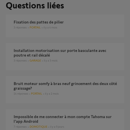
Questions liées
Fixation des pattes de pilier
3
réponses
PORTAIL
il y a 4 mois
Installation motorisation sur porte basculante avec
poutre et rail décalé
3
réponses
GARAGE
il y a 3 mois
Bruit moteur somfy à bras neuf grincement des deux côté
graissage?
14
réponses
PORTAIL
il y a 2 mois
Impossible de me connecter à mon compte Tahoma sur
l'app Android
7
réponses
DOMOTIQUE
il y a 9 jours