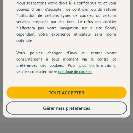
Nous respectons votre droit à la confidentialité et vous
Chauffage
pouvez choisir d’accepter, de contrôler ou de refuser
Réponses
l'utilisation de certains types de cookies ou certains
services proposés par des tiers. Le refus des cookies
Autres produits
n’affectera pas votre navigation sur le site Somfy
20mm? Ce n'est plus un renfort c'est un boulevard.
cependant votre expérience utilisateur sera moins
Un fer plat de 5mm suffit amplement pour renforcer, et, cote inchangée.
optimale.
Le fait de caler à 20mm sous la patte au battant ne change pas la cote A,
ca change tout...!
Vous pouvez changer d'avis ou retirer votre
On cale sous la patte uniquement si A négatif.
Devis avec un pro
consentement à tout moment via le centre de
Bonne journée à vous.
préférences des cookies. Pour plus d’informations,
veuillez consulter notre
politique de cookies
.
Contact
Charly
il y a plus d'un an
Boutique
TOUT ACCEPTER
Gérer mes préférences