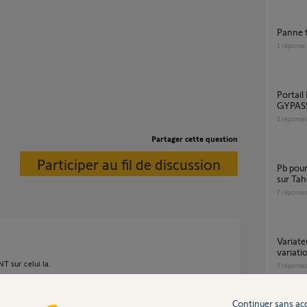
Panne
1
réponse
portail EVOLVIA avec une télécommande
GYPASS
2
réponse
Partager cette question
Participer au fil de discussion
Pb pour appairer un nouveau BSO avec Amy
sur Ta
7
réponse
variateur de la télécommande situo 1
variatio
 sur celui la.
5
réponse
.
ntée" et "Descente" de la télécommande.
Continuer sans ac