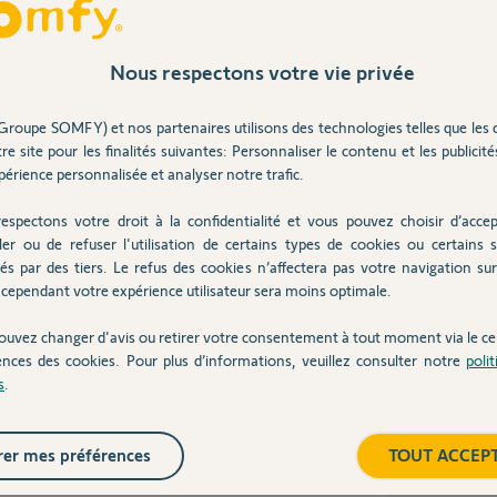
Nous respectons votre vie privée
Inter
un an
Groupe SOMFY) et nos partenaires utilisons des technologies telles que les 
re site pour les finalités suivantes: Personnaliser le contenu et les publicités
érience personnalisée et analyser notre trafic.
e ?
espectons votre droit à la confidentialité et vous pouvez choisir d’accep
ler ou de refuser l'utilisation de certains types de cookies ou certains s
és par des tiers. Le refus des cookies n’affectera pas votre navigation sur 
cependant votre expérience utilisateur sera moins optimale.
ouvez changer d'avis ou retirer votre consentement à tout moment via le ce
ences des cookies. Pour plus d’informations, veuillez consulter notre
poli
s
.
t été appréciés !
er mes préférences
TOUT ACCEP
on avait totalement perdue la mémoire. Elle