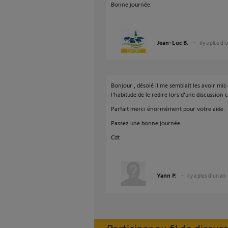
Bonne journée.
Jean-Luc B.
il y a plus d'
Bonjour , désolé il me semblait les avoir mi
l'habitude de le redire lors d'une discussion 
Parfait merci énormément pour votre aide.
Passez une bonne journée.
Cdt
Yann P.
il y a plus d'un an