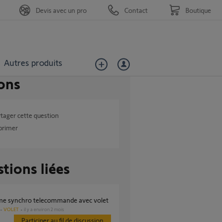
Devis avec un pro
Contact
Boutique
Autres produits
ons
tager cette question
primer
tions liées
ème synchro telecommande avec volet
VOLET
il y a environ 2 mois
Participer au fil de discussion