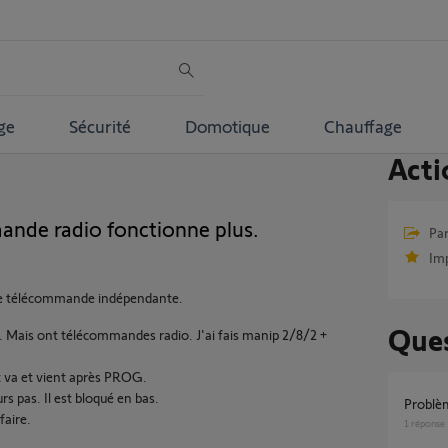
ge
Sécurité
Domotique
Chauffage
Acti
mande radio fonctionne plus.
Par
Im
 une télécommande indépendante.
Ques
es. Mais ont télécommandes radio. J'ai fais manip 2/8/2 +
it va et vient après PROG.
s pas. Il est bloqué en bas.
Probl
faire.
1
réponse