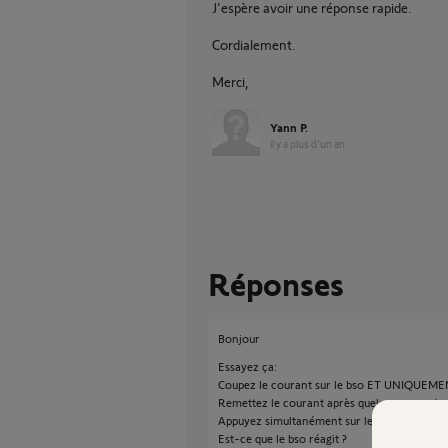
J'espère avoir une réponse rapide.
Cordialement.
Merci,
Yann P.
il y a plus d'un an
Réponses
Bonjour
Essayez ça:
Coupez le courant sur le bso ET UNIQUEMENT
Remettez le courant après quelque secondes
Appuyez simultanément sur les touches "Mo
Est-ce que le bso réagit ?