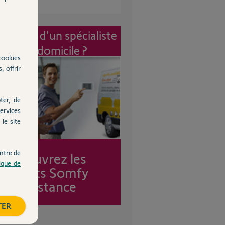
vention d'un spécialiste
à mon domicile ?
cookies
, offrir
ter, de
ervices
le site
ntre de
Découvrez les
tique de
forfaits Somfy
Assistance
TER