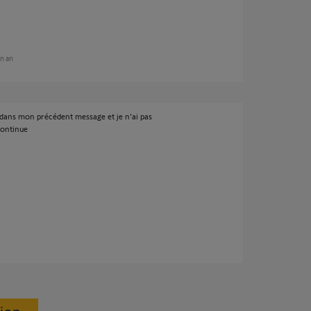
un an
s dans mon précédent message et je n'ai pas
continue