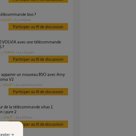
 télécommande bso ?
VOLET
il y a 20 jours
Participer au fil de discussion
 ?
PORTAIL
il y a 24 jours
s
Participer au fil de discussion
homa V2
VOLET
il y a environ un mois
s
Participer au fil de discussion
n i pure 2
VOLET
il y a 10 jours
s
Participer au fil de discussion
cepter →