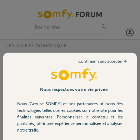
Particuliers
Professionnels
Forum
LES SUJETS DOMOTIQUE
Volet
Erreurs avec APPS Tahoma
Continuer sans accepter →
Bonjour,
Portail
j'ai chaque jour des erreurs dans mon APPS
Tahoma lors de l'exécution des routines dans
Garage
Nous respectons votre vie privée
Alexa (ouverture et fermeture des volets).
Cependant le résultat est Ok.
Nous (Groupe SOMFY) et nos partenaires utilisons des
en fonction des jours le volet n'est pas le même.
Sécurité
technologies telles que les cookies sur notre site pour les
j'ai déjà déplacé la box à différents endroits pour
finalités suivantes: Personnaliser le contenu et les
éliminer les perturbations radio mais sans
publicités, offrir une expérience personnalisée et analyser
succès.
Domotique
notre trafic.
Ma box Tahoma est un Kit de connectivité .