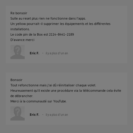
Re bonsoir
Suite au reset plus rien ne fonctionne dans l’apps.
Un yellow pourrait-il supprimer les équipements et les différentes
installations.
Le code pin de la Box est 2114-8441-2189
D’avance merci
Eric F.
il y a plus d'un an
Bonsoir
Tout refonctionne mais j’ai dû réinitialiser chaque volet.
Heureusement qu’il existe une procédure via la télécommande cela évite
de débrancher.
Merci à la communauté sur YouTube.
Eric F.
il y a plus d'un an