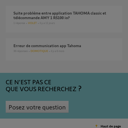
Suite probléme entre application TAHOMA classic et
télécommande AMY 1 RS100 io?
1
réponse
VOLET
il y a 11 jours
Erreur de communication app Tahoma
30
réponses
DOMOTIQUE
il y a 6 mois
CE N'EST PAS CE
QUE VOUS RECHERCHEZ
Posez votre question
Haut de page