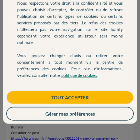
Le code pin de la Box est 2114-8441-2189 et sa
Nous respectons votre droit à la confidentialité et vous
Chauffage
version est 2024.4.3-2.
pouvez choisir d’accepter, de contrôler ou de refuser
l'utilisation de certains types de cookies ou certains
D'avance Merci de votre support ,
services proposés par des tiers. Le refus des cookies
Autres produits
Bien à vous
n’affectera pas votre navigation sur le site Somfy
cependant votre expérience utilisateur sera moins
optimale.
Vous pouvez changer d'avis ou retirer votre
Devis avec un pro
consentement à tout moment via le centre de
Eric F.
préférences des cookies. Pour plus d’informations,
il y a plus d'un an
veuillez consulter notre
politique de cookies
.
Contact
Participer au fil de discussion
Boutique
TOUT ACCEPTER
Réponses
Gérer mes préférences
Bonsoir
Consulter ce post
https://forum.somfy.fr/questions/3511201-retex-tahoma-erreur-