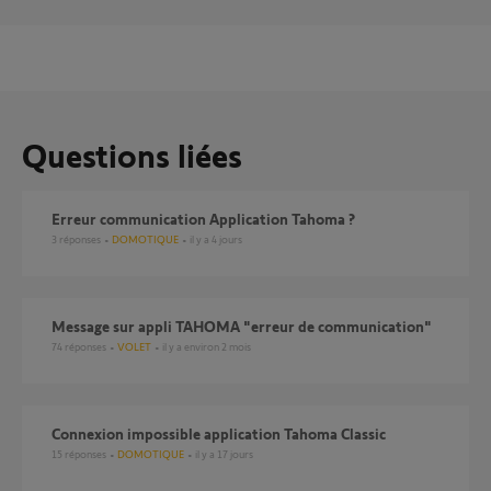
Questions liées
Erreur communication Application Tahoma ?
3
réponses
DOMOTIQUE
il y a 4 jours
Message sur appli TAHOMA "erreur de communication"
74
réponses
VOLET
il y a environ 2 mois
Connexion impossible application Tahoma Classic
15
réponses
DOMOTIQUE
il y a 17 jours