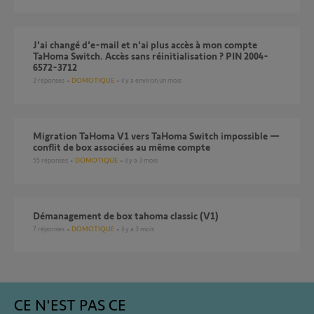
J'ai changé d'e-mail et n'ai plus accès à mon compte
TaHoma Switch. Accès sans réinitialisation ? PIN 2004-
6572-3712
2
réponses
DOMOTIQUE
il y a environ un mois
Migration TaHoma V1 vers TaHoma Switch impossible —
conflit de box associées au même compte
55
réponses
DOMOTIQUE
il y a 3 mois
Démanagement de box tahoma classic (V1)
7
réponses
DOMOTIQUE
il y a 3 mois
CE N'EST PAS CE