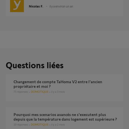
Nicolas F.
il y a environ un an
Questions liées
Changement de compte TaHoma V2 entre l'ancien
propriétaire et moi ?
75
réponses
DOMOTIQUE
il y a 3 mois
Pourquoi mes scenarios avancés ne s'executent plus
depuis que la température dans logement est supérieure ?
10
réponses
DOMOTIQUE
il y a 2 mois