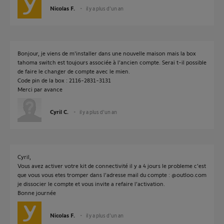
Nicolas F.
il y a plus d'un an
Bonjour, je viens de m'installer dans une nouvelle maison mais la box
tahoma switch est toujours associée à l'ancien compte. Serai t-il possible
de faire le changer de compte avec le mien.
Code pin de la box : 2116-2831-3131
Merci par avance
Cyril C.
il y a plus d'un an
Cyril,
Vous avez activer votre kit de connectivité il y a 4 jours le probleme c'est
que vous vous etes tromper dans l'adresse mail du compte : @outloo.com
je dissocier le compte et vous invite a refaire l'activation.
Bonne journée
Nicolas F.
il y a plus d'un an