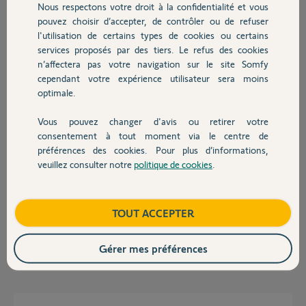
Nous respectons votre droit à la confidentialité et vous
Chauffage
Dylan D.
pouvez choisir d’accepter, de contrôler ou de refuser
il y a plus d'un an
l'utilisation de certains types de cookies ou certains
Participer au fil de discussion
services proposés par des tiers. Le refus des cookies
Autres produits
n’affectera pas votre navigation sur le site Somfy
cependant votre expérience utilisateur sera moins
optimale.
Réponses
Vous pouvez changer d'avis ou retirer votre
Devis avec un pro
consentement à tout moment via le centre de
préférences des cookies. Pour plus d’informations,
Bonsoir Dylan
Si c'est une tahoma V2 en forme ou une rail din il faut attendre l'aide
veuillez consulter notre
politique de cookies
.
Contact
d'un yello
Si c'est une Tahoma Switch demandez à l'ancien propriétaire d'appliquer
cette procédure.
Boutique
TOUT ACCEPTER
https://www.somfy.fr/assistance/faq?question=comment-rein...
Gérer mes préférences
JACKY M.
il y a plus d'un an