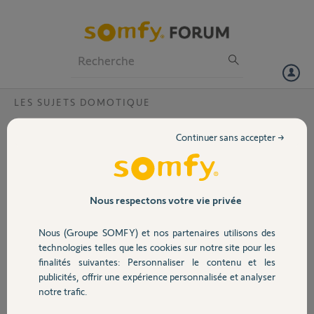
Particuliers
Professionnels
Forum
LES SUJETS DOMOTIQUE
Volet
Acquisition logement changement compte
Continuer sans accepter →
Tahoma
Portail
Bonjour,
Je viens d’acquérir un logement équipé d’un Tahoma, cependant ce
Garage
Nous respectons votre vie privée
dernier est toujours associé au compte d’un de mes prédécesseurs.
Nous (Groupe SOMFY) et nos partenaires utilisons des
Pourriez-vous faire la bascule vers mon compte ou détacher le
Sécurité
technologies telles que les cookies sur notre site pour les
compte rattaché svp ?
finalités suivantes: Personnaliser le contenu et les
Le pin est le suivant : 1222-5843-6128
publicités, offrir une expérience personnalisée et analyser
Domotique
notre trafic.
Vous en remerciant par avance.