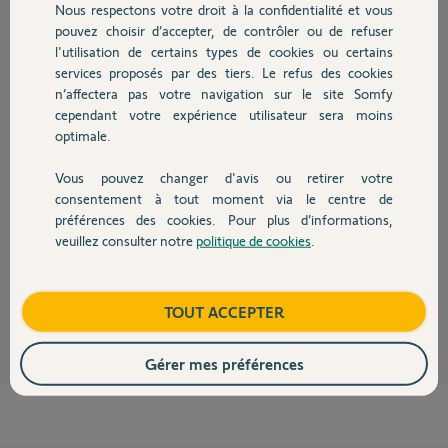
Nous respectons votre droit à la confidentialité et vous
Chauffage
pouvez choisir d’accepter, de contrôler ou de refuser
l'utilisation de certains types de cookies ou certains
Réponses
services proposés par des tiers. Le refus des cookies
Autres produits
n’affectera pas votre navigation sur le site Somfy
cependant votre expérience utilisateur sera moins
Bonjour
optimale.
Le TaHoma Switch fonctionne en wifi donc pas de souci.
Attention la box Bouygues ne comporte qu'un seul port RJ45. Si vous
Vous pouvez changer d'avis ou retirer votre
Devis avec un pro
voulez brancher le TaHoma en filaire plus autre chose (un pc par
consentement à tout moment via le centre de
exemple), il faudra brancher un routeur sur l'unique port de la box
préférences des cookies. Pour plus d’informations,
Bouygues.
veuillez consulter notre
politique de cookies
.
Contact
Bonne journée.
Jean-Luc B.
il y a plus d'un an
Boutique
TOUT ACCEPTER
Gérer mes préférences