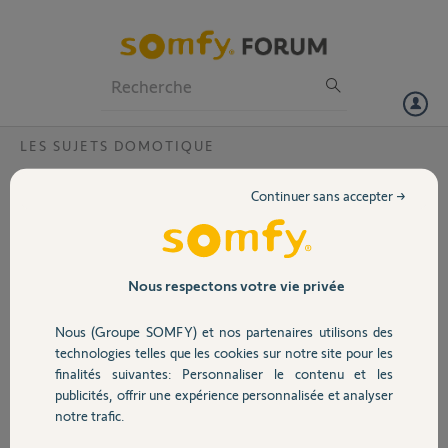
Particuliers
Professionnels
Forum
LES SUJETS DOMOTIQUE
Volet
Comptatibilité TaHoma et box 4G
Continuer sans accepter →
Bonjour,
Portail
Avant d'acheter une TaHoma pour connecter mes radiateurs, je
souhaiterais savoir si la TaHoma est compatible avec une box 4G
Bouygues Télécom ?
Garage
Nous respectons votre vie privée
Merci de votre réponse
Nous (Groupe SOMFY) et nos partenaires utilisons des
Merci,
Sécurité
technologies telles que les cookies sur notre site pour les
finalités suivantes: Personnaliser le contenu et les
Maugourd R.
publicités, offrir une expérience personnalisée et analyser
Domotique
il y a plus d'un an
notre trafic.
Participer au fil de discussion