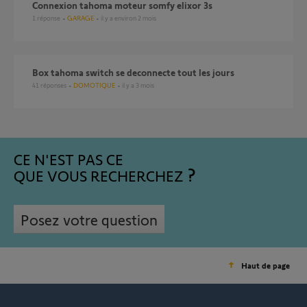
Connexion tahoma moteur somfy elixor 3s
1
réponse
GARAGE
il y a environ 2 mois
Box tahoma switch se deconnecte tout les jours
41
réponses
DOMOTIQUE
il y a 3 mois
CE N'EST PAS CE
QUE VOUS RECHERCHEZ
Posez votre question
Haut de page