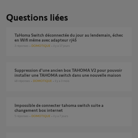
Questions liées
TaHoma Switch déconnectée du jour au lendemain, échec
en Wifi même avec adapteur rj45
3
réponses
DOMOTIQUE
il y a 17 jours
Suppression d'une ancien box TAHOMA V2 pour pouvoir
installer une TAHOMA switch dans une nouvelle maison
48
réponses
DOMOTIQUE
il y a 3 mois
Impossible de connecter tahoma switch suite a
changement box internet
5
réponses
DOMOTIQUE
il y a 7 jours