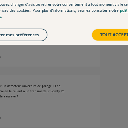
ouvez changer d'avis ou retirer votre consentement à tout moment via le ce
an
ences des cookies. Pour plus d’informations, veuillez consulter notre
poli
s
.
er mes préférences
TOUT ACCEP
n
ler un détecteur ouverture de garage IO en
j’ai en le reliant à un transmetteur Somfy IO.
déjà essayé ?
n