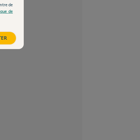
ntre de
tique de
TER