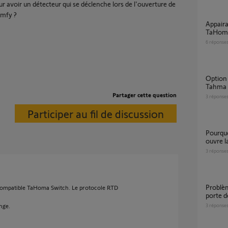
our avoir un détecteur qui se déclenche lors de l'ouverture de
omfy ?
appairage impossible porte de garage avec
TaHoma
6
réponse
Option "ventilation" + "ouverture a X%"
Tahma 
Partager cette question
3
réponse
Participer au fil de discussion
pourquoi la télécommande du volet roulant
ouvre l
3
réponse
Problème appairage volet roulant solaire et
 compatible TaHoma Switch. Le protocole RTD
porte d
nge.
3
réponse