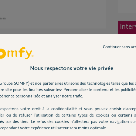
un an
Inter
 rien ne le remplacera.
Continuer sans ac
aquelle j'attends que ma V2 meurt de sa belle
Nous respectons votre vie privée
Groupe SOMFY) et nos partenaires utilisons des technologies telles que les 
re site pour les finalités suivantes: Personnaliser le contenu et les publicités
érience personnalisée et analyser notre trafic.
espectons votre droit à la confidentialité et vous pouvez choisir d’accep
ler ou de refuser l'utilisation de certains types de cookies ou certains s
verture zigbee 3.0 de chez Ali Express.
és par des tiers. Le refus des cookies n’affectera pas votre navigation sur 
cependant votre expérience utilisateur sera moins optimale.