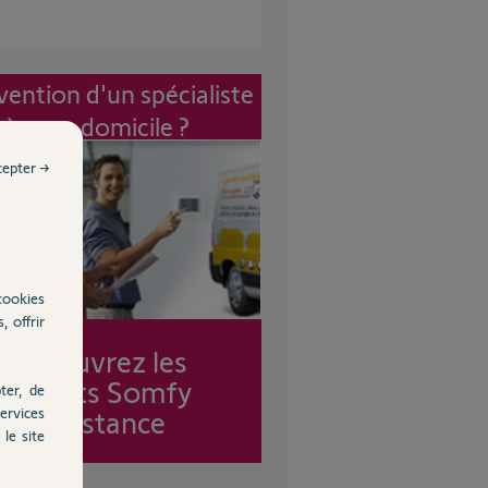
vention d'un spécialiste
à mon domicile ?
cepter →
cookies
, offrir
Découvrez les
forfaits Somfy
ter, de
ervices
Assistance
le site