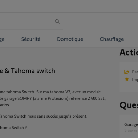
ge
Sécurité
Domotique
Chauffage
Acti
ge & Tahoma switch
Par
Im
 une tahoma Switch. Sur ma tahoma V2, avec un module
te de garage SOMFY (alarme Protexiom) référence 2 400 551,
Ques
arios.
a Tahoma Switch mais sans succès jusqu'à présent.
Garag
Tahoma Switch ?
1
réponse