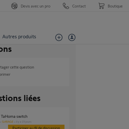
Devis avec un pro
Contact
Boutique
Autres produits
ons
tager cette question
primer
tions liées
e TaHoma switch
GARAGE
il y a 19 jours
Participer au fil de discussion