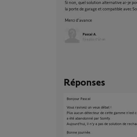
Si non, quel solution alternative ai-je p
la porte de garage et compatible avec S
Merci d'avance
Pascal A.
il y a plus d'un an
Réponses
Bonjour Pascal
Vous ravivez un veux débat !
Plus aucun détecteur de cette gamme n'est
a été abandonné par Somfy.
Aujourd'hui, il n'y a pas de solution de recha
Bonne journée.