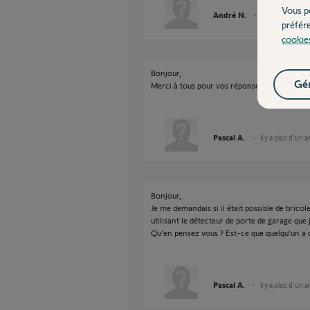
Vous p
André N.
il y a plus d'un 
préfér
cookie
Bonjour,
Gér
Merci à tous pour vos réponses !
Pascal A.
il y a plus d'un a
Bonjour,
Je me demandais si il était possible de brico
utilisant le détecteur de porte de garage que 
Qu’en pensez vous ? Est-ce que quelqu’un a 
Pascal A.
il y a plus d'un a