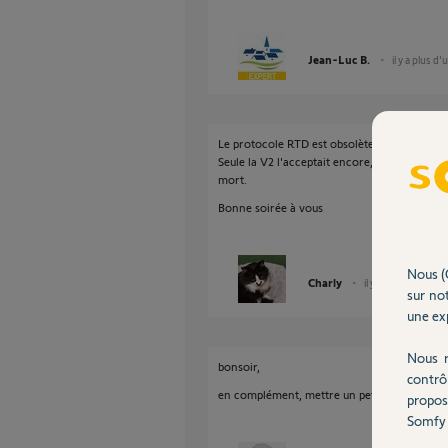
Jean-Luc B.
il y a plus d'
Le protocole RTD est obsolète depuis 2019 et
Seule la V2 l'acceptait encore, raison pour l
mort.
Bonne soirée à vous
Nous (
Charly
il y a plus d'un an
sur not
une exp
Nous r
bonsoir,
contrô
en complément, mettre un petit capteur d'ou
propos
Somfy 