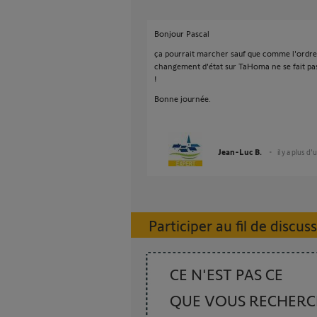
Bonjour Pascal
ça pourrait marcher sauf que comme l'ordre
changement d'état sur TaHoma ne se fait pas 
!
Bonne journée.
Jean-Luc B.
il y a plus d'
Participer au fil de discus
CE N'EST PAS CE
QUE VOUS RECHER