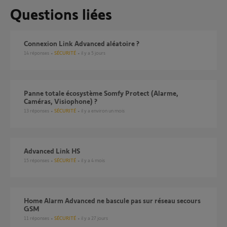
Questions liées
Connexion Link Advanced aléatoire ?
14
réponses
SÉCURITÉ
il y a 5 jours
Panne totale écosystème Somfy Protect (Alarme,
Caméras, Visiophone) ?
13
réponses
SÉCURITÉ
il y a environ un mois
Advanced Link HS
15
réponses
SÉCURITÉ
il y a 4 mois
Home Alarm Advanced ne bascule pas sur réseau secours
GSM
11
réponses
SÉCURITÉ
il y a 27 jours