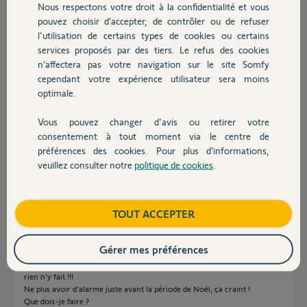
Participer au fil de discussion
Nous respectons votre droit à la confidentialité et vous
Chauffage
pouvez choisir d’accepter, de contrôler ou de refuser
l'utilisation de certains types de cookies ou certains
services proposés par des tiers. Le refus des cookies
Autres produits
Réponses
n’affectera pas votre navigation sur le site Somfy
cependant votre expérience utilisateur sera moins
optimale.
Bonsoir Jacques
Enlever les piles et débrancher la batterie
Vous pouvez changer d'avis ou retirer votre
Rebrancher la batterie, remettez les piles et remplacer l'alimentation par
Devis avec un pro
consentement à tout moment via le centre de
un chargeur de smartphone d'une puissance de 2A
préférences des cookies. Pour plus d’informations,
S'il ne se rallume pas c'est qu'il est HS.
veuillez consulter notre
politique de cookies
.
Contact
JACKY M.
il y a plus d'un an
Boutique
TOUT ACCEPTER
Gérer mes préférences
Bonjour, idem pour moi. Les leds ne s'allumes plus.
J'ai changé les piles, j'essayais avec un autre boîtier d'alimentation mais
rien n'y fait !!!
Ne plus avoir d'alarme juste avant la période de Noël, ça craint !
Que dois-je faire ?