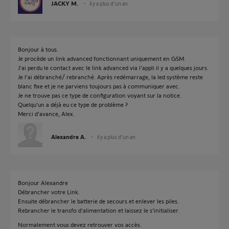
JACKY M.
il y a plus d'un an
Bonjour à tous.
Je procède un link advanced fonctionnant uniquement en GSM.
J'ai perdu le contact avec le link advanced via l'appli il y a quelques jours.
Je l'ai débranché/ rebranché. Après redémarrage, la led système reste
blanc fixe et je ne parviens toujours pas à communiquer avec.
Je ne trouve pas ce type de configuration voyant sur la notice.
Quelqu'un a déjà eu ce type de problème ?
Merci d'avance, Alex.
Alexandre A.
il y a plus d'un an
Bonjour Alexandre
Débrancher votre Link.
Ensuite débrancher le batterie de secours et enlever les piles.
Rebrancher le transfo d'alimentation et laissez le s'initialiser.
Normalement vous devez retrouver vos accès.