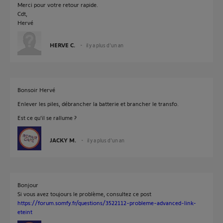
Merci pour votre retour rapide.
Cdt,
Hervé
HERVE C.
il y a plus d'un an
Bonsoir Hervé
Enlever les piles, débrancher la batterie et brancher le transfo.
Est ce qu'il se rallume ?
JACKY M.
il y a plus d'un an
Bonjour
Si vous avez toujours le problème, consultez ce post
https://forum.somfy.fr/questions/3522112-probleme-advanced-link-
eteint