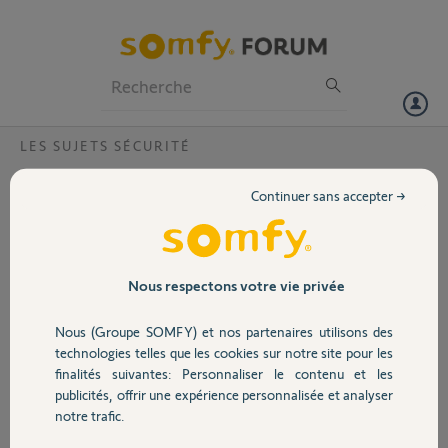
Particuliers
Professionnels
Forum
LES SUJETS SÉCURITÉ
Volet
Somfy Link Advanced en panne ?
Continuer sans accepter →
Le 21/12/2024
Portail
Bonjour,
Mon Link Advanced est éteint aujourd’hui, aucune LED ne s'allume.
J'ai vérifié les piles, les prises électriques, débranché et rebranché les
Garage
Nous respectons votre vie privée
câbles. Toujours rien … J'ai acheté toute l'installation chez Castorama
de l'Union, le 18/10/2024. D'après mes informations, la garantie est
Nous (Groupe SOMFY) et nos partenaires utilisons des
5 ans. Qu'est-ce que vous pouvez faire ? Merci d'avance.
Sécurité
technologies telles que les cookies sur notre site pour les
Cordialement. J. Cheviet
finalités suivantes: Personnaliser le contenu et les
publicités, offrir une expérience personnalisée et analyser
Domotique
Jacques C.
notre trafic.
il y a plus d'un an