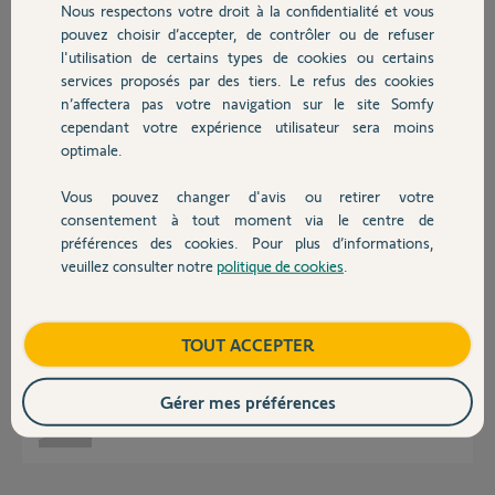
Nous respectons votre droit à la confidentialité et vous
Chauffage
pouvez choisir d’accepter, de contrôler ou de refuser
l'utilisation de certains types de cookies ou certains
Réponses
services proposés par des tiers. Le refus des cookies
Autres produits
n’affectera pas votre navigation sur le site Somfy
cependant votre expérience utilisateur sera moins
Non, cette tempo est figée.
optimale.
Bonne journée
Vous pouvez changer d'avis ou retirer votre
Devis avec un pro
Charly
il y a plus d'un an
consentement à tout moment via le centre de
préférences des cookies. Pour plus d’informations,
veuillez consulter notre
politique de cookies
.
Contact
Bonjour,
Je sais qu'elle est figée mais au début j'avais bien 30s mais 15jours après je
Boutique
TOUT ACCEPTER
n'ai plus qu'à peine 10s.
La carte est neuve, installée il y a 1 mois. Que faire?
Gérer mes préférences
Philippe P.
il y a plus d'un an