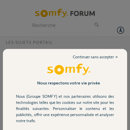
Particuliers
Professionnels
Forum
LES SUJETS PORTAIL
Volet
réglage temps d'automatisme?
Continuer sans accepter →
Bonjour,
Portail
Matériel utilisé: EVOLVIA PASSEO 800
Peut on augmenter le temps de 30 secondes avant que le portail ne se
Garage
Nous respectons votre vie privée
referme?
Nous (Groupe SOMFY) et nos partenaires utilisons des
Merci,
Sécurité
technologies telles que les cookies sur notre site pour les
finalités suivantes: Personnaliser le contenu et les
Philippe P.
publicités, offrir une expérience personnalisée et analyser
il y a plus d'un an
Domotique
notre trafic.
Participer au fil de discussion