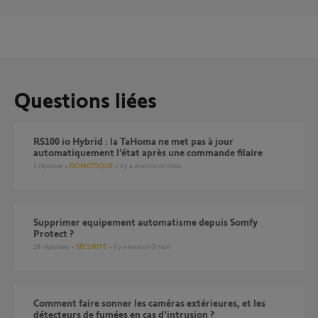
Questions liées
RS100 io Hybrid : la TaHoma ne met pas à jour
automatiquement l’état après une commande filaire
1
réponse
DOMOTIQUE
il y a environ un mois
Supprimer equipement automatisme depuis Somfy
Protect ?
28
réponses
SÉCURITÉ
il y a environ 2 mois
Comment faire sonner les caméras extérieures, et les
détecteurs de fumées en cas d'intrusion ?