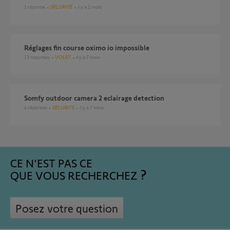
1
réponse
SÉCURITÉ
il y a 2 mois
Réglages fin course oximo io impossible
13
réponses
VOLET
il y a 7 mois
somfy outdoor camera 2 eclairage detection
4
réponses
SÉCURITÉ
il y a 7 mois
CE N'EST PAS CE
QUE VOUS RECHERCHEZ
Posez votre question