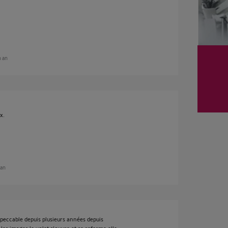
n an
x.
 an
mpeccable depuis plusieurs années depuis