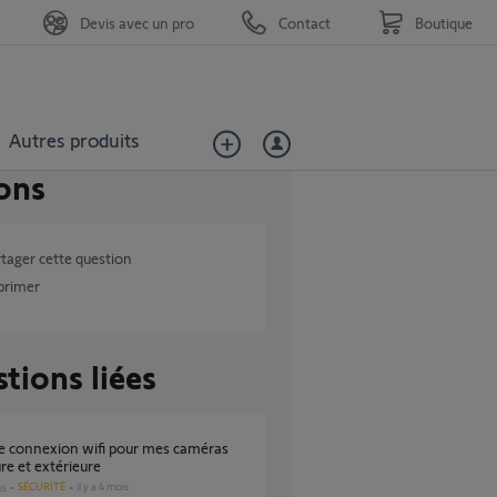
Devis avec un pro
Contact
Boutique
Autres produits
ons
tager cette question
primer
tions liées
ure et extérieure
SÉCURITÉ
il y a 4 mois
es