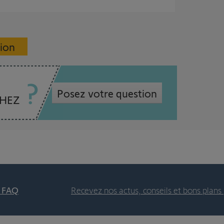
sion
Posez votre question
CHEZ
t FAQ
Recevez nos actus, conseils et bons plans 