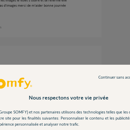
 les images le volet s’ouvre et se referme elle
pas d’images merci de m’aider bonne journée
an
Continuer sans ac
 an
Nous respectons votre vie privée
Groupe SOMFY) et nos partenaires utilisons des technologies telles que les 
re site pour les finalités suivantes: Personnaliser le contenu et les publicités
ra qui est intégrée en tant que badge.
érience personnalisée et analyser notre trafic.
e ma box (wifi 2,4 Ghz) rien a faire je n'arrive
e caméra intérieure. Elle avait pourtant bien