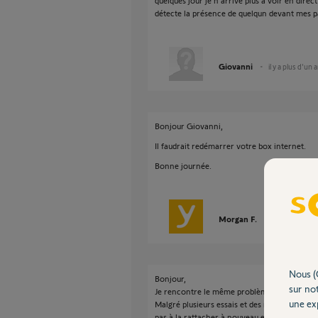
quelques jour je n’arrive plus à voir en direct
détecte la présence de quelqun devant mes 
Giovanni
il y a plus d'un 
Bonjour Giovanni,
Il faudrait redémarrer votre box internet.
Bonne journée.
Morgan F.
il y a plus d'un
Nous (
Bonjour,
sur not
Je rencontre le même problème avec ma camé
une exp
Malgré plusieurs essais et des redémarrages d
pas à la rattacher à nouveau en tant que vrai