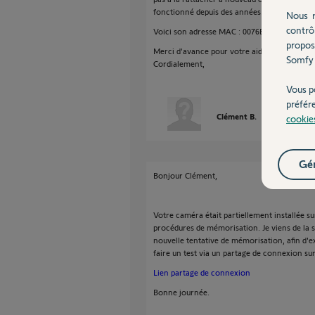
fonctionné depuis des années.
Nous r
contrô
Voici son adresse MAC : 0076B104F179 1938
propos
Merci d'avance pour votre aide
Somfy 
Cordialement,
Vous p
préfér
Clément B.
il y a plus d'u
cookie
Gér
Bonjour Clément,
Votre caméra était partiellement installée su
procédures de mémorisation. Je viens de la s
nouvelle tentative de mémorisation, afin d'
faire un test via un partage de connexion s
Lien partage de connexion
Bonne journée.