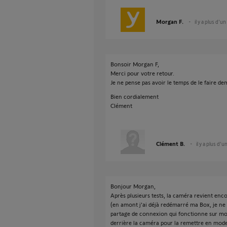
Morgan F.
il y a plus d'un
Bonsoir Morgan F,
Merci pour votre retour.
Je ne pense pas avoir le temps de le faire de
Bien cordialement
Clément
Clément B.
il y a plus d'u
Bonjour Morgan,
Après plusieurs tests, la caméra revient en
(en amont j'ai déjà redémarré ma Box, je ne s
partage de connexion qui fonctionne sur mon
derrière la caméra pour la remettre en mode 