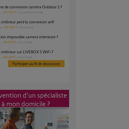
ème de connexion caméra Outdoor 2 ?
SÉCURITÉ
il y a environ un mois
s
 intérieur perd la connexion wifi
SÉCURITÉ
il y a 4 mois
es
ion impossible camera interieure ?
SÉCURITÉ
il y a 4 mois
s
 intérieur sur LIVEBOX S WiFi 7
SÉCURITÉ
il y a 2 mois
s
Participer au fil de discussion
vention d'un spécialiste
à mon domicile ?