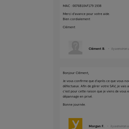
MAC : 0076B104F179 1938
Merci d'avance pour votre aide.
Bien cordialement
Clément
Clément B.
il y a environ
Bonjour Clément,
Je vous confirme que d'après ce que vous nous
défectueux. Afin de gérer votre SAV, je vais
c'est pour cette raison que je viens de vous
dépannage en privé.
Bonne journée.
Morgan F.
il y a environ 