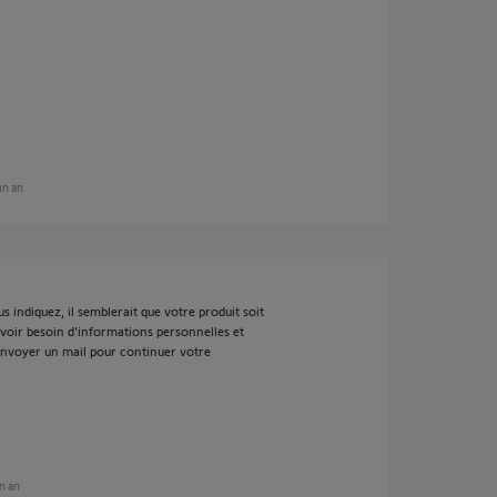
 un an
 indiquez, il semblerait que votre produit soit
 avoir besoin d'informations personnelles et
 envoyer un mail pour continuer votre
un an