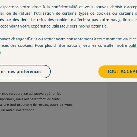
espectons votre droit à la confidentialité et vous pouvez choisir d’accep
ler ou de refuser l'utilisation de certains types de cookies ou certains s
és par des tiers. Le refus des cookies n’affectera pas votre navigation sur 
cependant votre expérience utilisateur sera moins optimale.
ouvez changer d'avis ou retirer votre consentement à tout moment via le ce
ences des cookies. Pour plus d’informations, veuillez consulter notre
poli
n an
s
.
er mes préférences
TOUT ACCEP
r nos serveurs, ce qui pouvait gêner les
upprimer, mais avant d'effectuer toute
exclure tout problème de réseau, pourriez-vous
ur un autre smartphone.