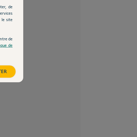
ter, de
ervices
le site
ntre de
tique de
TER