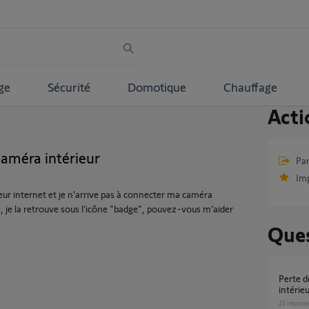
ge
Sécurité
Domotique
Chauffage
Acti
améra intérieur
Par
Im
eur internet et je n’arrive pas à connecter ma caméra
ée, je la retrouve sous l’icône "badge", pouvez-vous m’aider
Ques
Perte de connexion wifi pour mes caméras
intérie
22
répons