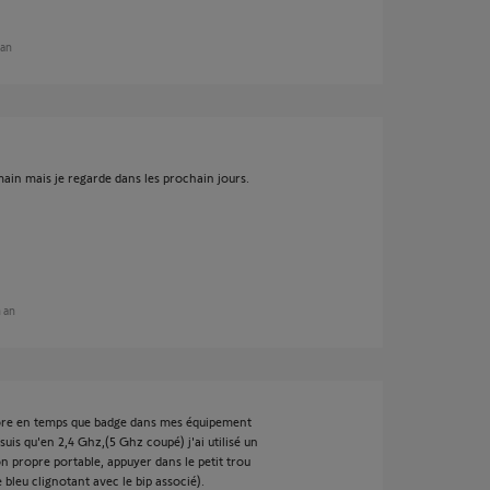
 an
main mais je regarde dans les prochain jours.
n an
core en temps que badge dans mes équipement
uis qu'en 2,4 Ghz,(5 Ghz coupé) j'ai utilisé un
 propre portable, appuyer dans le petit trou
bleu clignotant avec le bip associé).