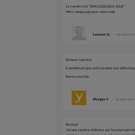
Le numéro est "B0411D2A32EA AGJE "
Merci beaucoup pour votre aide
Laurent G.
il y a plus d'u
Bonjour Laurent,
Il semblerait que votre produit soit défectueu
Bonne journée.
Morgan F.
il y a plus d'un
Bonjour
J’ai une caméra intérieur qui fonctionnait i