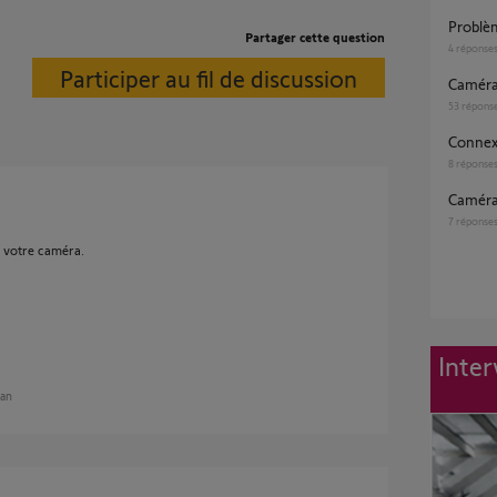
Probl
Partager cette question
4
réponse
Participer au fil de discussion
Caméra
53
répons
Connex
8
réponse
Caméra
7
réponse
 votre caméra.
Inter
 an