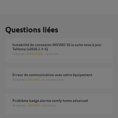
Questions liées
Instabilité de connexion INVISIO 3S io suite mise à jour
TaHoma (v2026.1.3-4)
2
réponses
DOMOTIQUE
il y a 4 mois
Erreur de communication avec votre équipement
18
réponses
SÉCURITÉ
il y a environ 2 mois
Problème badge alarme somfy home advanced
30
réponses
SÉCURITÉ
il y a 10 mois