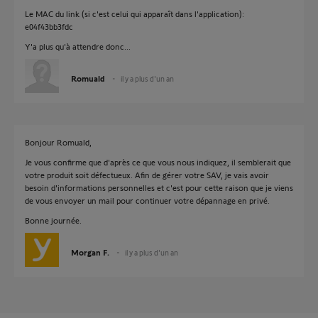
Le MAC du link (si c'est celui qui apparaît dans l'application):
e04f43bb3fdc
Y'a plus qu'à attendre donc...
Romuald
il y a plus d'un an
Bonjour Romuald,
Je vous confirme que d'après ce que vous nous indiquez, il semblerait que
votre produit soit défectueux. Afin de gérer votre SAV, je vais avoir
besoin d'informations personnelles et c'est pour cette raison que je viens
de vous envoyer un mail pour continuer votre dépannage en privé.
Bonne journée.
Morgan F.
il y a plus d'un an