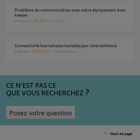
Problème de communication avec votre équipement door
keeper
19
réponses
SÉCURITÉ
il y a 7 mois
connectivité box tahoma instable/par intermittence
6
réponses
DOMOTIQUE
il y a environ un an
CE N'EST PAS CE
QUE VOUS RECHERCHEZ
Posez votre question
Haut de page