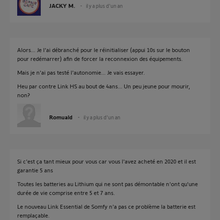
JACKY M.
il y a plus d'un an
Alors... Je l'ai débranché pour le réinitialiser (appui 10s sur le bouton
pour redémarrer) afin de forcer la reconnexion des équipements.
Mais je n'ai pas testé l'autonomie... Je vais essayer.
Heu par contre Link HS au bout de 4ans... Un peu jeune pour mourir,
non?
Romuald
il y a plus d'un an
Si c'est ça tant mieux pour vous car vous l'avez acheté en 2020 et il est
garantie 5 ans
Toutes les batteries au Lithium qui ne sont pas démontable n'ont qu'une
durée de vie comprise entre 5 et 7 ans.
Le nouveau Link Essential de Somfy n'a pas ce problème la batterie est
remplaçable.