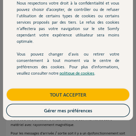
Nous respectons votre droit à la confidentialité et vous
Chauffage
du Link...
pouvez choisir d’accepter, de contrôler ou de refuser
l'utilisation de certains types de cookies ou certains
Pouvez vous m'aider ?
Merci
services proposés par des tiers. Le refus des cookies
Autres produits
n’affectera pas votre navigation sur le site Somfy
Merci,
cependant votre expérience utilisateur sera moins
optimale.
Romuald
il y a plus d'un an
Vous pouvez changer d'avis ou retirer votre
Devis avec un pro
Participer au fil de discussion
consentement à tout moment via le centre de
préférences des cookies. Pour plus d’informations,
veuillez consulter notre
politique de cookies
.
Contact
Réponses
Boutique
TOUT ACCEPTER
Bonjour Romuald
Gérer mes préférences
Pour l'instabilité, vue votre description je pense que le Link est trop prêt
d'une source d'émission d'ondes comme la box internet ou autre
matériel avec rayonnement magnétique.
Pour les messages d'arrivée / sortie soit il y a un dysfonctionnement soit