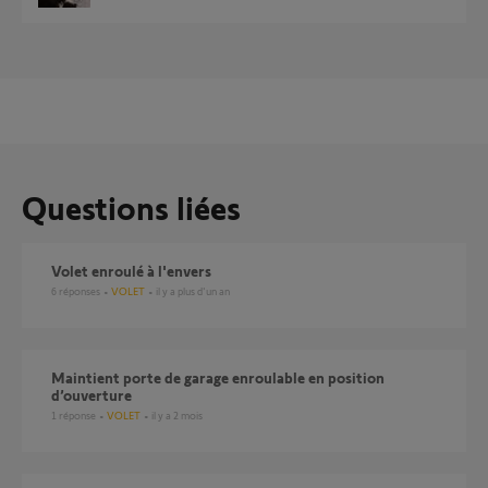
Questions liées
Volet enroulé à l'envers
6
réponses
VOLET
il y a plus d'un an
Maintient porte de garage enroulable en position
d’ouverture
1
réponse
VOLET
il y a 2 mois