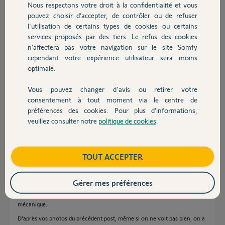
compte tenu que de.notre côté nous n'avons pas entraveé de
Nous respectons votre droit à la confidentialité et vous
Chauffage
quelques manières que ce soit le fonctionnement du volet et
pouvez choisir d’accepter, de contrôler ou de refuser
l'installateur n'a pas su nous donner d'explication sur ce
l'utilisation de certains types de cookies ou certains
dysfonctionnement.
services proposés par des tiers. Le refus des cookies
Autres produits
n’affectera pas votre navigation sur le site Somfy
Merci,
cependant votre expérience utilisateur sera moins
optimale.
Francis P.
il y a plus d'un an
Vous pouvez changer d'avis ou retirer votre
Devis avec un pro
Participer au fil de discussion
consentement à tout moment via le centre de
préférences des cookies. Pour plus d’informations,
veuillez consulter notre
politique de cookies
.
Contact
Réponses
Boutique
TOUT ACCEPTER
Bonjour Francis
Gérer mes préférences
Désolé mais Somfy ne fera rien pour vous. En effet, il ne fabrique que le
moteur et ne peut être tenu pour responsable d'un mauvais montage
mécanique.
D'après vos photos du précédent post, même si on ne voit pas bien, on a