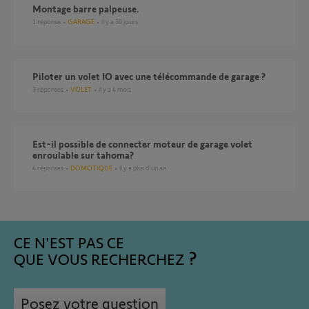
Montage barre palpeuse.
1
réponse
GARAGE
il y a 30 jours
Piloter un volet IO avec une télécommande de garage ?
3
réponses
VOLET
il y a 4 mois
Est-il possible de connecter moteur de garage volet
enroulable sur tahoma?
4
réponses
DOMOTIQUE
il y a plus d'un an
CE N'EST PAS CE
QUE VOUS RECHERCHEZ
Posez votre question