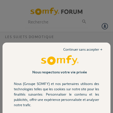
Particuliers
Professionnels
Forum
LES SUJETS DOMOTIQUE
Volet
Connexion impossible sur tahomalink.com
Continuer sans accepter →
Bonjour,
Portail
J'ai installé un kit de connectivité Tahoma et je l'ai configuré pour des
volets RTS. Ensuite j'ai ajouté le compte sur mon installation
Garage
Nous respectons votre vie privée
OpenHAB. Depuis, je ne peux pas me connecter sur
classic.tahomalink.com, mais le login fonctionne sur le site somfy.
Nous (Groupe SOMFY) et nos partenaires utilisons des
Je suppose que le compte a été bloqué (fréquence trop élevée dans
Sécurité
technologies telles que les cookies sur notre site pour les
openhab, je l'ai réduite depuis mais trop tard). Pouvez-vous vérifier et
finalités suivantes: Personnaliser le contenu et les
débloquer le compte?
publicités, offrir une expérience personnalisée et analyser
Domotique
Merci,
notre trafic.