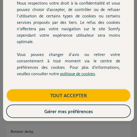
Nous respectons votre droit à la confidentialité et vous
Pierre
Chauffage
pouvez choisir d’accepter, de contrôler ou de refuser
il y a plus d'un an
l'utilisation de certains types de cookies ou certains
Participer au fil de discussion
services proposés par des tiers. Le refus des cookies
Autres produits
n’affectera pas votre navigation sur le site Somfy
cependant votre expérience utilisateur sera moins
Réponses
optimale.
Vous pouvez changer d'avis ou retirer votre
Devis avec un pro
consentement à tout moment via le centre de
Bonjour Pierre
préférences des cookies. Pour plus d’informations,
Le Kit de connectivité ne fonctionne qu'avec l'application Smartphone
veuillez consulter notre
politique de cookies
.
Tahoma By Somfy.
Contact
L'accès Web ne fonctionne qu'avec les anciennes Tahoma V1 et V2 qui
utilise l'application Tahoma Classic
Boutique
TOUT ACCEPTER
JACKY M.
il y a plus d'un an
Gérer mes préférences
Bonjour Jacky,