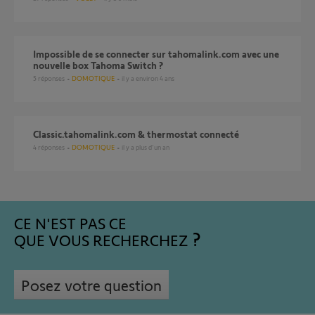
Impossible de se connecter sur tahomalink.com avec une
nouvelle box Tahoma Switch ?
5
réponses
DOMOTIQUE
il y a environ 4 ans
classic.tahomalink.com & thermostat connecté
4
réponses
DOMOTIQUE
il y a plus d'un an
CE N'EST PAS CE
QUE VOUS RECHERCHEZ
Posez votre question