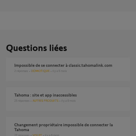
Questions liées
Impossible de se connecter à classic.tahomalink.com
2
réponses
DOMOTIQUE
il y a 6 mois
Tahoma : site et app inaccessibles
25
réponses
AUTRES PRODUITS
il y a 8 mois
Changement propriétaire impossible de connecter la
Tahoma
27
réponses
VOLET
il y a 8 mois