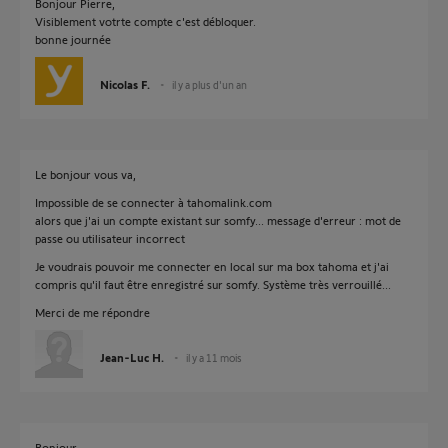
Bonjour Pierre,
Visiblement votrte compte c'est débloquer.
bonne journée
Nicolas F.
il y a plus d'un an
Le bonjour vous va,
Impossible de se connecter à tahomalink.com
alors que j'ai un compte existant sur somfy... message d'erreur : mot de
passe ou utilisateur incorrect
Je voudrais pouvoir me connecter en local sur ma box tahoma et j'ai
compris qu'il faut être enregistré sur somfy. Système très verrouillé...
Merci de me répondre
Jean-Luc H.
il y a 11 mois
Bonjour