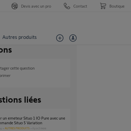
Devis avec un pro
Contact
Boutique
Autres produits
ons
tager cette question
primer
tions liées
mmande Situo 5 Variation
AUTRES PRODUITS
il y a 2 mois
es