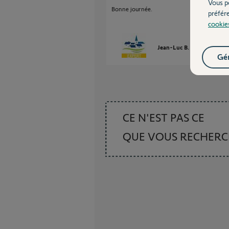
Vous p
Bonne journée.
préfér
cookie
Jean-Luc B.
il y a plus d'
Gér
CE N'EST PAS CE
QUE VOUS RECHER