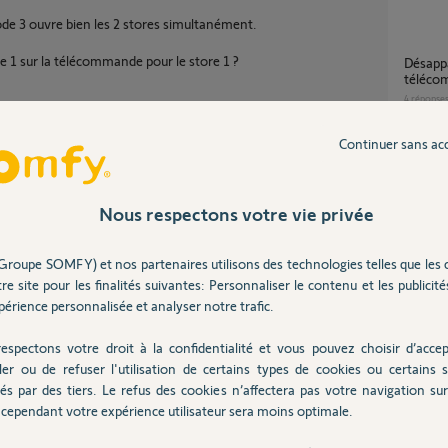
ode 3 ouvre bien les 2 stores simultanément.
1 sur la télécommande pour le store 1 ?
Désappairer un volet piloté par 2
téléco
4
réponse
Continuer sans ac
Jumelage Smoove / Situo 5 IO Pure 2 / Kit de
connect
2
réponse
Nous respectons votre vie privée
Partager cette question
Groupe SOMFY) et nos partenaires utilisons des technologies telles que les 
Comment programmer télécommande io
re site pour les finalités suivantes: Personnaliser le contenu et les publicités
Participer au fil de discussion
pure
érience personnalisée et analyser notre trafic.
3
réponse
espectons votre droit à la confidentialité et vous pouvez choisir d’accep
ler ou de refuser l'utilisation de certains types de cookies ou certains s
Quelle passerelle pour programmer avec
és par des tiers. Le refus des cookies n’affectera pas votre navigation sur 
télécom
cependant votre expérience utilisateur sera moins optimale.
r prog jusqu'au mouvement des stores.
4
réponse
 bref sur "prog".