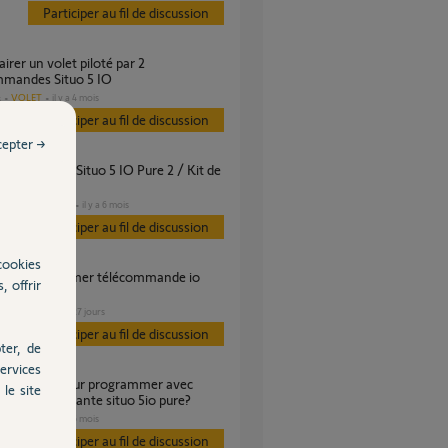
Participer au fil de discussion
mmandes Situo 5 IO
VOLET
il y a 4 mois
s
Participer au fil de discussion
cepter →
ivité ?
DOMOTIQUE
il y a 6 mois
s
Participer au fil de discussion
cookies
, offrir
VOLET
il y a 27 jours
s
Participer au fil de discussion
ter, de
ervices
le site
mande existante situo 5io pure?
VOLET
il y a 6 mois
s
Participer au fil de discussion