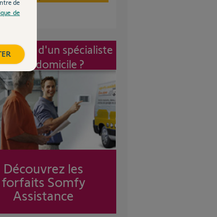
ntre de
tique de
vention d'un spécialiste
TER
à mon domicile ?
Découvrez les
forfaits Somfy
Assistance