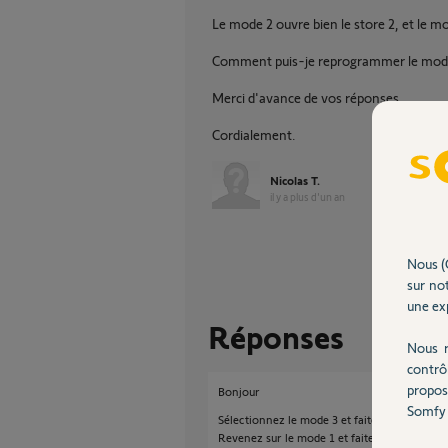
Le mode 2 ouvre bien le store 2, et le m
Comment puis-je reprogrammer le mode 
Merci d'avance de vos réponses,
Cordialement.
Nicolas T.
il y a plus d'un an
Nous (
sur not
une exp
Réponses
Nous r
contrô
propos
Bonjour
Somfy 
Sélectionnez le mode 3 et faites un appui su
Revenez sur le mode 1 et faites un appui très