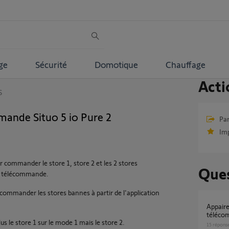
ge
Sécurité
Domotique
Chauffage
Acti
S
ande Situo 5 io Pure 2
Par
Im
commander le store 1, store 2 et les 2 stores
Ques
la télécommande.
 commander les stores bannes à partir de l'application
Appairer un emeteur Situo 1 IO Pure avec une
téléco
 le store 1 sur le mode 1 mais le store 2.
15
répons