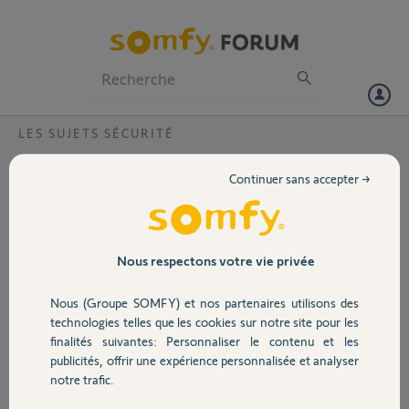
Particuliers
Professionnels
Forum
LES SUJETS SÉCURITÉ
Volet
Quelle garantie badge alarme ?
Continuer sans accepter →
Bonjour,
Portail
Mon badge ne fonctionne plus malgré changement de pile.
Que faire ?
Quelle est la durée de garantie ?
Garage
Nous respectons votre vie privée
Merci
Jean-Marie
Nous (Groupe SOMFY) et nos partenaires utilisons des
Sécurité
technologies telles que les cookies sur notre site pour les
Merci,
finalités suivantes: Personnaliser le contenu et les
publicités, offrir une expérience personnalisée et analyser
Domotique
jean marie P.
notre trafic.
il y a plus d'un an