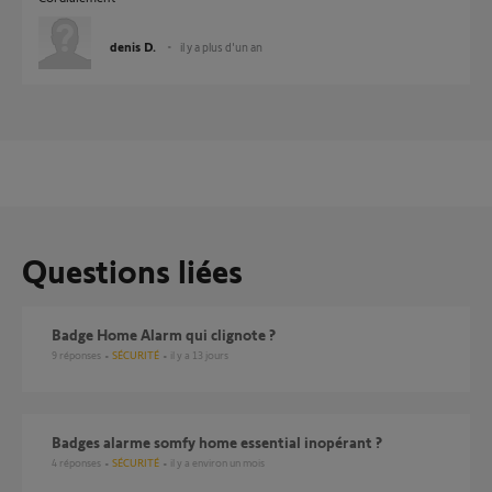
denis D.
il y a plus d'un an
Questions liées
Badge Home Alarm qui clignote ?
9
réponses
SÉCURITÉ
il y a 13 jours
Badges alarme somfy home essential inopérant ?
4
réponses
SÉCURITÉ
il y a environ un mois