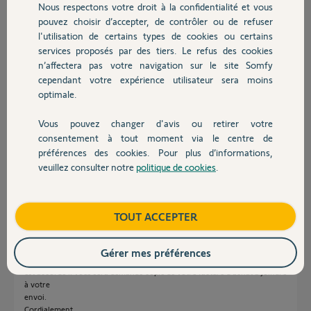
Participer au fil de discussion
Nous respectons votre droit à la confidentialité et vous
Chauffage
pouvez choisir d’accepter, de contrôler ou de refuser
l'utilisation de certains types de cookies ou certains
services proposés par des tiers. Le refus des cookies
Autres produits
Réponses
n’affectera pas votre navigation sur le site Somfy
cependant votre expérience utilisateur sera moins
optimale.
Bonjour Jean Marie,
Il faudrait redémarrer votre box internet, puis faire un changement de
Vous pouvez changer d'avis ou retirer votre
Devis avec un pro
réseau wifi du link en reprenant le même réseau.
consentement à tout moment via le centre de
préférences des cookies. Pour plus d’informations,
Bonne journée.
veuillez consulter notre
politique de cookies
.
Contact
Morgan F.
il y a plus d'un an
Boutique
TOUT ACCEPTER
Bonjour Jean Marie
Gérer mes préférences
la garantie pour le produit alarme après 2020 est de 5 ans Si un échange
est accordé il vous sera demandé copie de votre facture d achat à joindre
à votre
envoi.
Cordialement