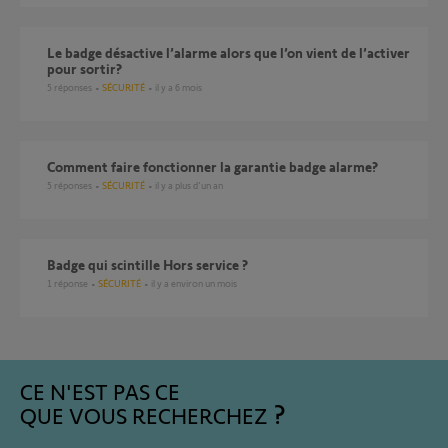
Le badge désactive l’alarme alors que l’on vient de l’activer
pour sortir?
5
réponses
SÉCURITÉ
il y a 6 mois
Comment faire fonctionner la garantie badge alarme?
5
réponses
SÉCURITÉ
il y a plus d'un an
badge qui scintille Hors service ?
1
réponse
SÉCURITÉ
il y a environ un mois
CE N'EST PAS CE
QUE VOUS RECHERCHEZ