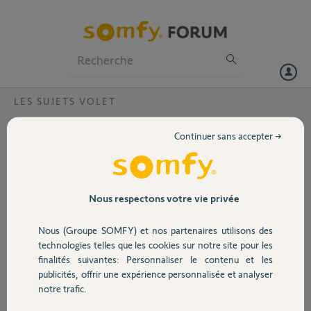
Particuliers
Professionnels
Forum
LES SUJETS VOLET
Volet
Pilotage volets Multicom RS100 io avec
Continuer sans accepter →
Tahoma ?
Portail
Bonjour,
J'ai fait installer des volets multicom RS100 io, est-il possible de les
Garage
piloter à distance avec Tahoma ?
Nous respectons votre vie privée
Les télécommandes sont les Smoove Origin RS 100 IO.
Merci par avance,
Nous (Groupe SOMFY) et nos partenaires utilisons des
Sécurité
Philippe
technologies telles que les cookies sur notre site pour les
finalités suivantes: Personnaliser le contenu et les
philippe
publicités, offrir une expérience personnalisée et analyser
Domotique
il y a plus d'un an
notre trafic.
Participer au fil de discussion