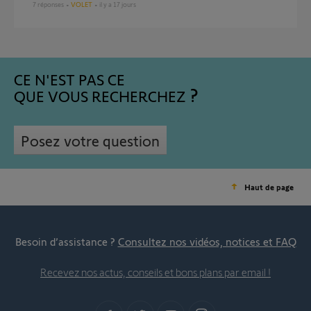
7
réponses
VOLET
il y a 17 jours
CE N'EST PAS CE
QUE VOUS RECHERCHEZ
Posez votre question
Haut de page
Besoin d’assistance ?
Consultez nos vidéos, notices et FAQ
Recevez nos actus, conseils et bons plans par email !