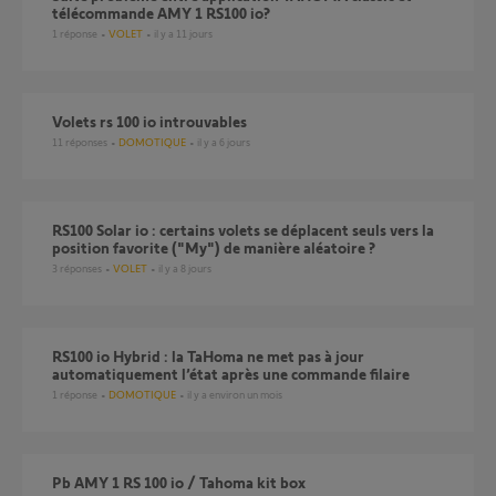
télécommande AMY 1 RS100 io?
1
réponse
VOLET
il y a 11 jours
Volets rs 100 io introuvables
11
réponses
DOMOTIQUE
il y a 6 jours
RS100 Solar io : certains volets se déplacent seuls vers la
position favorite ("My") de manière aléatoire ?
3
réponses
VOLET
il y a 8 jours
RS100 io Hybrid : la TaHoma ne met pas à jour
automatiquement l’état après une commande filaire
1
réponse
DOMOTIQUE
il y a environ un mois
Pb AMY 1 RS 100 io / Tahoma kit box