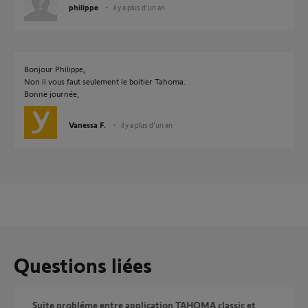
philippe
il y a plus d'un an
Bonjour Philippe,
Non il vous faut seulement le boitier Tahoma.
Bonne journée,
Vanessa F.
il y a plus d'un an
Questions liées
Suite probléme entre application TAHOMA classic et