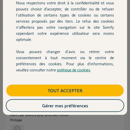
Nous respectons votre droit à la confidentialité et vous
Chauffage
pouvez choisir d’accepter, de contrôler ou de refuser
l'utilisation de certains types de cookies ou certains
Réponses
services proposés par des tiers. Le refus des cookies
Autres produits
n’affectera pas votre navigation sur le site Somfy
cependant votre expérience utilisateur sera moins
optimale.
Bonjour Philippe,
oui tout à fait ces motorisations sont compatibles Tahoma.
Bonne journée,
Vous pouvez changer d'avis ou retirer votre
Devis avec un pro
consentement à tout moment via le centre de
Vanessa F.
il y a plus d'un an
préférences des cookies. Pour plus d’informations,
veuillez consulter notre
politique de cookies
.
Contact
Bonjour,
Boutique
TOUT ACCEPTER
Merci Vanessa pour votre réponse.
Je reviens sur le sujet afin de savoir si je n'ai besoin que du boitier
Tahoma ou bien s'il est nécessaire d'avoir d'autres équipements tels que
Gérer mes préférences
des interrupteurs spécifiques ou autres...
Merci par avance pour prochain retour.
Philippe