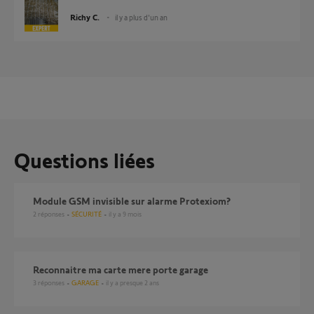
Richy C.
il y a plus d'un an
Questions liées
Module GSM invisible sur alarme Protexiom?
2
réponses
SÉCURITÉ
il y a 9 mois
reconnaitre ma carte mere porte garage
3
réponses
GARAGE
il y a presque 2 ans