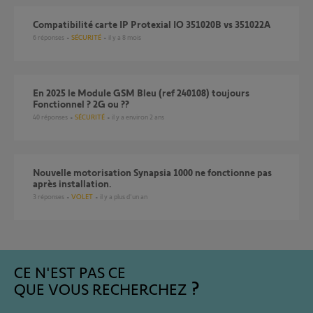
Compatibilité carte IP Protexial IO 351020B vs 351022A
6
réponses
SÉCURITÉ
il y a 8 mois
En 2025 le Module GSM Bleu (ref 240108) toujours
Fonctionnel ? 2G ou ??
40
réponses
SÉCURITÉ
il y a environ 2 ans
Nouvelle motorisation Synapsia 1000 ne fonctionne pas
après installation.
3
réponses
VOLET
il y a plus d'un an
CE N'EST PAS CE
QUE VOUS RECHERCHEZ