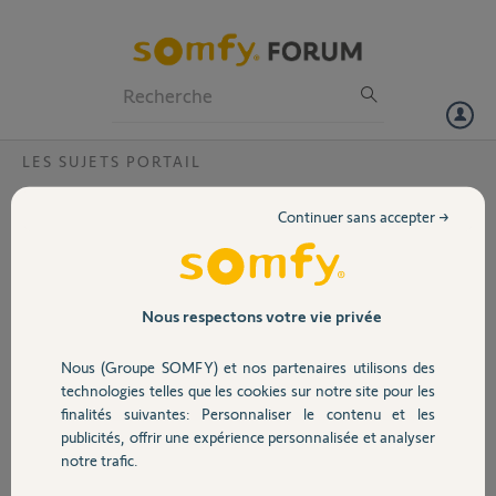
Particuliers
Professionnels
Forum
LES SUJETS PORTAIL
Volet
Remplaçant du module "carte mère"
Continuer sans accepter →
F793D10A
Portail
Bonjour,
Il est nécessaire que je remplace un module F793D10A qui est
Garage
défectueux pour un automatisme de portail. Je suis un peu perdu avec
Nous respectons votre vie privée
toutes les nouvelles références, quelqu'un pourrait m'indiquer, svp,
quelle carte centrale acheter pour remplacer la pièce défectueuse?
Nous (Groupe SOMFY) et nos partenaires utilisons des
Sécurité
Merci.
technologies telles que les cookies sur notre site pour les
Bien à vous.
finalités suivantes: Personnaliser le contenu et les
publicités, offrir une expérience personnalisée et analyser
Merci,
Domotique
notre trafic.
Jonathan F.