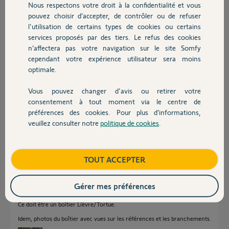
Nous respectons votre droit à la confidentialité et vous
Chauffage
il y a plus d'un an
pouvez choisir d’accepter, de contrôler ou de refuser
Participer au fil de discussion
l'utilisation de certains types de cookies ou certains
services proposés par des tiers. Le refus des cookies
Autres produits
n’affectera pas votre navigation sur le site Somfy
cependant votre expérience utilisateur sera moins
Réponses
optimale.
Vous pouvez changer d'avis ou retirer votre
Devis avec un pro
Photo du moteur et du boitier.
consentement à tout moment via le centre de
La carte est peut être réparable avant de penser à tout changer.
préférences des cookies. Pour plus d’informations,
Bonne journée à vous.
veuillez consulter notre
politique de cookies
.
Contact
Charly
il y a plus d'un an
Boutique
TOUT ACCEPTER
Gérer mes préférences
Bonjour,
Ce doit être un boîtier Lièvre/Tortue.
Idem, photos du boîtier avec vues sur les références et les branchements.