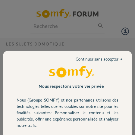
Particuliers
Professionnels
Forum
LES SUJETS DOMOTIQUE
Volet
Migration ?
Continuer sans accepter →
Bonjour, pouvez-vous s'il vous plaît effectuer la migration de mon
Portail
installation box Connexoon vers ma nouvelle box Tahoma switch.
Merci d'avance, bonne journée.
Jean-marc
Garage
Nous respectons votre vie privée
Pin tahoma Switch: 2087-7497-3305
Pin connexoon: 0820-1770-0539
Nous (Groupe SOMFY) et nos partenaires utilisons des
Sécurité
technologies telles que les cookies sur notre site pour les
Jean-marc V.
finalités suivantes: Personnaliser le contenu et les
il y a plus d'un an
publicités, offrir une expérience personnalisée et analyser
Domotique
Participer au fil de discussion
notre trafic.