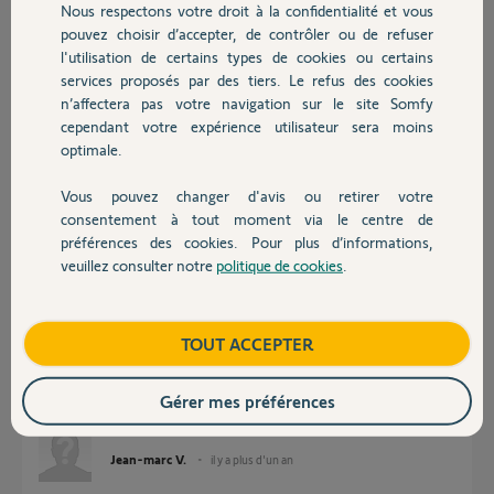
Nous respectons votre droit à la confidentialité et vous
Chauffage
pouvez choisir d’accepter, de contrôler ou de refuser
Réponses
l'utilisation de certains types de cookies ou certains
services proposés par des tiers. Le refus des cookies
Autres produits
n’affectera pas votre navigation sur le site Somfy
Bonjour Jean-marc,
cependant votre expérience utilisateur sera moins
Je vois des équipement dans votre tahoma.
optimale.
j'imagine que vous avez reussi a les transferer.
Bonne journée
Vous pouvez changer d'avis ou retirer votre
Devis avec un pro
consentement à tout moment via le centre de
Nicolas F.
il y a plus d'un an
préférences des cookies. Pour plus d’informations,
veuillez consulter notre
politique de cookies
.
Contact
Bonjour et merci pour votre réponse, j'ai effectivement réussi a
Boutique
TOUT ACCEPTER
connecter mes volets, mais impossible de connecter le reste des mes
équipements ( stores, led, lames pergola bioclimatique) ainsi qu'un store
banne. A force d'insister mes télécommandes se sont désynchronisée. Je
Gérer mes préférences
ne sais plus trop qui faire.
Jean-marc V.
il y a plus d'un an