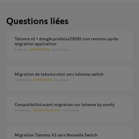
Questions liées
tahoma v2 + dongle profaluxZB581 non reconnu après
migration application
1
réponse
DOMOTIQUE
il y a 17 jours
Migration de tahoma mini vers tahoma switch
10
réponses
DOMOTIQUE
il y a 6 jours
compatibilité avant migration sur tahoma by somfy
20
réponses
AUTRES PRODUITS
il y a 11 jours
Migration Tahoma V2 vers Nouvelle Switch