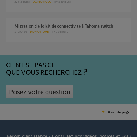
32
réponses
DOMOTIQUE
il y a 29 jours
Migration cle Io kit de connectivité à Tahoma switch
1
réponse
DOMOTIQUE
il y a 24 jours
CE N'EST PAS CE
QUE VOUS RECHERCHEZ
Posez votre question
Haut de page
Besoin d’assistance ?
Consultez nos vidéos, notices et FAQ