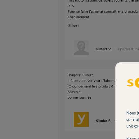
mes motorisations de volets roulants. J'ai dé
RTS.
Pour se faire j'aimerai connaître la procédur
Cordialement
Gilbert
Gilbert V.
il y a plus d'un
Bonjour Gilbert,
Il faudra activer votre Tahoma sur un deuxie
IO concernant le s produit RTS il faudra les 
possible.
bonne journée
Nous (
sur not
Nicolas F.
il y a plus d'un 
une exp
Nous r