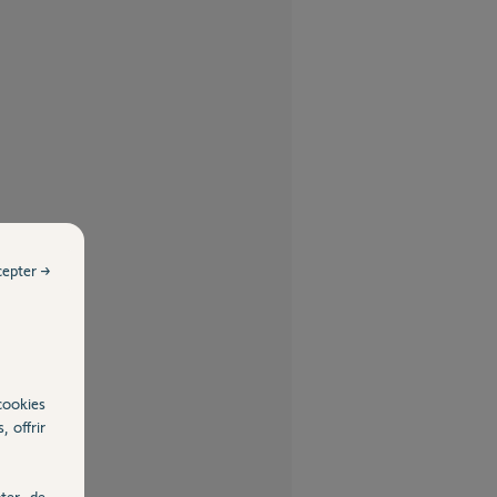
cepter →
cookies
, offrir
ter, de