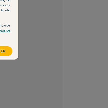
ervices
le site
ntre de
tique de
TER