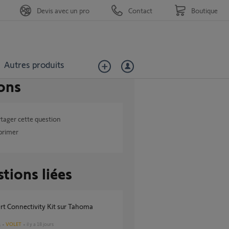
Devis avec un pro
Contact
Boutique
Autres produits
ons
tager cette question
primer
tions liées
VOLET
il y a 18 jours
s