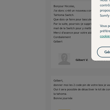
contrô
Bonjour Nicolas,
propos
J'ai donc créé un nouveau compte avec une no
TaHoma Switch.
Somfy 
Que dois-je faire pour basculer les installati
Par la suite, pourrais-je supprimer le compt
Vous p
mail de la Switch pour y mettre mon mail pri
préfér
Merci d'avance pour votre aide.
cookie
Cordialement
Gilbert
Gér
Gilbert V.
il y a plus d'un
Gilbert,
donner moi les 2 code pin de votre box je vai
Oui il sera possible de désactiver le kit de co
la tahoma.
Bonne journée