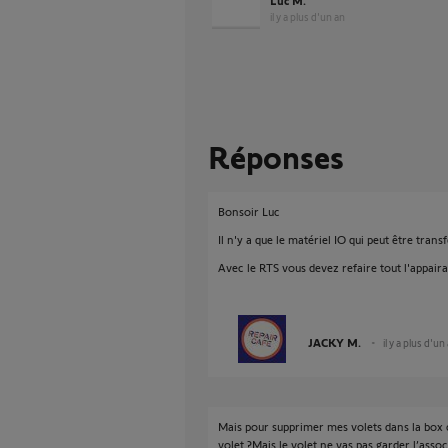
Luc M.
il y a plus d'un an
Réponses
Bonsoir Luc
Il n'y a que le matériel IO qui peut être trans
Avec le RTS vous devez refaire tout l'appaira
JACKY M.
il y a plus d'un
Mais pour supprimer mes volets dans la box c
volet ?Mais le volet ne vas pas garder l’assoc