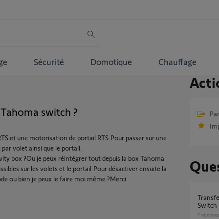
ge
Sécurité
Domotique
Chauffage
Acti
s Tahoma switch ?
Par
Im
 RTS et une motorisation de portail RTS.Pour passer sur une
ar volet ainsi que le portail.
tivity box ?Ou je peux réintégrer tout depuis la box Tahoma
Ques
sibles sur les volets et le portail.Pour désactiver ensuite la
ode ou bien je peux le faire moi même ?Merci
Transfert Connectivity Kit sur Tahoma
Switch
7
réponse