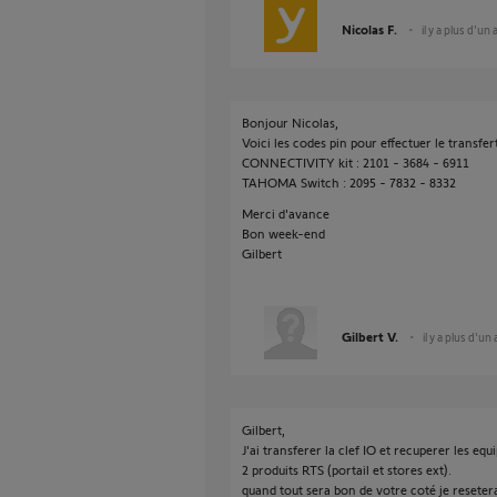
Nicolas F.
il y a plus d'un 
Bonjour Nicolas,
Voici les codes pin pour effectuer le transfer
CONNECTIVITY kit : 2101 - 3684 - 6911
TAHOMA Switch : 2095 - 7832 - 8332
Merci d'avance
Bon week-end
Gilbert
Gilbert V.
il y a plus d'un
Gilbert,
J'ai transferer la clef IO et recuperer les e
2 produits RTS (portail et stores ext).
quand tout sera bon de votre coté je reseterai