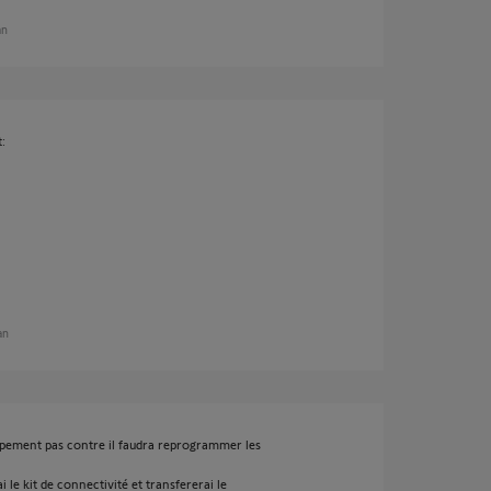
an
t:
 an
quipement pas contre il faudra reprogrammer les
 le kit de connectivité et transfererai le