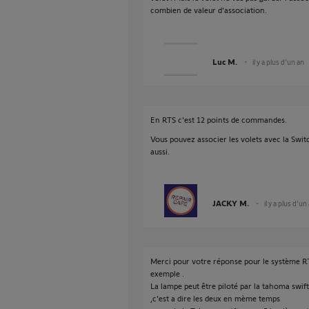
combien de valeur d'association.
Luc M.
il y a plus d'un an
En RTS c'est 12 points de commandes.
Vous pouvez associer les volets avec la Swit
aussi.
JACKY M.
il y a plus d'un
Merci pour votre réponse pour le système RT
exemple .
La lampe peut être piloté par la tahoma swif
,c'est a dire les deux en mème temps