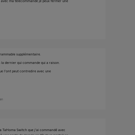
et avec ma télécommande je peux fermer une
rammable supplémentaire.
s la dernier qui commande qui a raison.
e l'ont peut contredire avec une
 an
à la TaHoma Switch que j'ai commandé avec