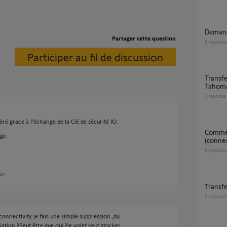
Deman
Partager cette question
6
réponse
Participer au fil de discussion
Transfert clés IO Kit de connectivité vers
Tahoma
1
réponse
féré grace à l'échange de la Clé de sécurité IO.
Comment changer de box tahoma
ge.
(connec
6
réponse
 an
transf
2
réponse
onnectivity je fais une simple suppression ,du
iation ?Peut être que oui ?le volet peut stocker