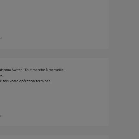
an
 TaHoma Switch. Tout marche à merveille .
ox.
e fois votre opération terminée.
 an