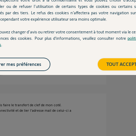
ler ou de refuser l'utilisation de certains types de cookies ou certains s
és par des tiers. Le refus des cookies n’affectera pas votre navigation sur 
uvelle adresse mail où j'ai pu installer la
cependant votre expérience utilisateur sera moins optimale.
ons de la Connectivity Box vers celles-ci.?
e de la Connectivity Box et changer l'adresse
ouvez changer d'avis ou retirer votre consentement à tout moment via le ce
ncipal ?
ences des cookies. Pour plus d’informations, veuillez consulter notre
poli
s
.
er mes préférences
TOUT ACCEP
 an
s faire le transfert de clef de mon coté.
nnectivité et de lier l'adresse mail de celui-ci a