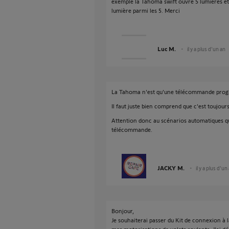
exemple la Tahoma swift ouvre 5 lumières 
lumière parmi les 5. Merci
Luc M.
il y a plus d'un an
La Tahoma n'est qu'une télécommande prog
Il faut juste bien comprend que c'est toujour
Attention donc au scénarios automatiques qu
télécommande.
JACKY M.
il y a plus d'un
Bonjour,
Je souhaiterai passer du Kit de connexion 