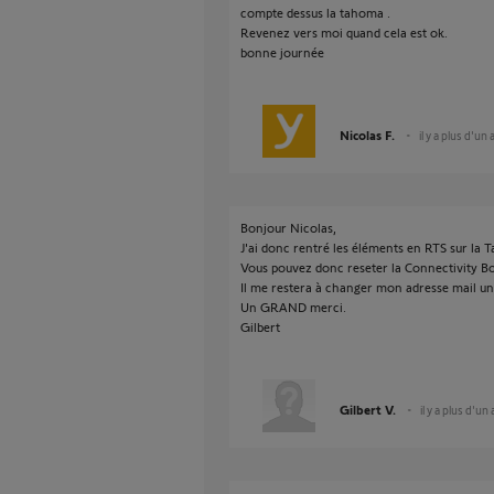
compte dessus la tahoma .
Revenez vers moi quand cela est ok.
bonne journée
Nicolas F.
il y a plus d'un 
Bonjour Nicolas,
J'ai donc rentré les éléments en RTS sur la
Vous pouvez donc reseter la Connectivity B
Il me restera à changer mon adresse mail un
Un GRAND merci.
Gilbert
Gilbert V.
il y a plus d'un