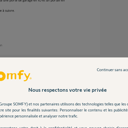
jà une porte de garage en IO et un portail en
e à suivre.
 an
Continuer sans ac
me compte pour transferer la clef de securité
reprogrammer car il n'y a pas de transfert
Nous respectons votre vie privée
Groupe SOMFY) et nos partenaires utilisons des technologies telles que les 
re site pour les finalités suivantes: Personnaliser le contenu et les publicités
an
érience personnalisée et analyser notre trafic.
espectons votre droit à la confidentialité et vous pouvez choisir d’accep