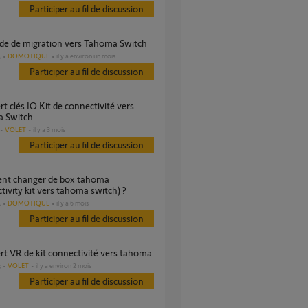
Participer au fil de discussion
de de migration vers Tahoma Switch
DOMOTIQUE
il y a environ un mois
s
Participer au fil de discussion
 Switch
VOLET
il y a 3 mois
Participer au fil de discussion
tivity kit vers tahoma switch) ?
DOMOTIQUE
il y a 6 mois
s
Participer au fil de discussion
ert VR de kit connectivité vers tahoma
VOLET
il y a environ 2 mois
s
Participer au fil de discussion