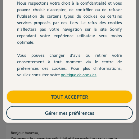
Nous respectons votre droit à la confidentialité et vous
Chauffage
pouvez choisir d’accepter, de contrôler ou de refuser
Miguel D.
l'utilisation de certains types de cookies ou certains
il y a plus d'un an
services proposés par des tiers. Le refus des cookies
Autres produits
Participer au fil de discussion
n’affectera pas votre navigation sur le site Somfy
cependant votre expérience utilisateur sera moins
optimale.
Réponses
Vous pouvez changer d'avis ou retirer votre
Devis avec un pro
consentement à tout moment via le centre de
préférences des cookies. Pour plus d’informations,
Bonjour Miguel,
veuillez consulter notre
politique de cookies
.
Contact
J'ai fais une manipulation sur votre kit.
Je vois qu'il est désormais connecté.
Bonne journée,
Boutique
TOUT ACCEPTER
Vanessa F.
il y a plus d'un an
Gérer mes préférences
Bonjour Vanessa,
J’ai reperdu la connexion wifi du kit et il ne voulait pas retrouver le