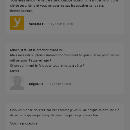
Vous allez devoir remettre à zéro chaque moteur un à un car ils ont une
clé de sécurité Io et vous ne pourrez pas les appairer sans cela.
Bonne journée,
Vanessa F.
il y a plus d'un an
Mince, il fallait le préciser avant lol
Mais mes interrupteurs smoove fonctionnent toujours. Je ne peux pas les
utiliser pour l’appareillage ?
Sinon comment je fais pour tout remette à zéro ?
Merci
Miguel D.
il y a plus d'un an
Non vous ne le pourrez pas car comme je vous l'ai indiqué ils ont une clé
de sécurité qui empêche qu'ils soient appairés plusieurs fois.
Voici la procédure: