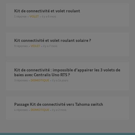
Kit de connectivité et volet roulant
1
réponse
VOLET
il y a 6 mois
Kit connectivité et volet roulant solaire ?
9
réponses
VOLET
il y a 7 mois
Kit de connectivité : impossible d’appairer les 3 volets de
baies avec Centralis Uno RTS ?
3
réponses
DOMOTIQUE
il y a 14 jours
Passage Kit de connectivité vers Tahoma switch
4
réponses
DOMOTIQUE
il y a 2 mois