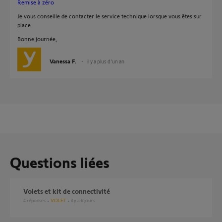
Remise à zéro
Je vous conseille de contacter le service technique lorsque vous êtes sur
place.
Bonne journée,
Vanessa F.
il y a plus d'un an
Questions liées
Volets et kit de connectivité
4
réponses
VOLET
il y a 6 jours