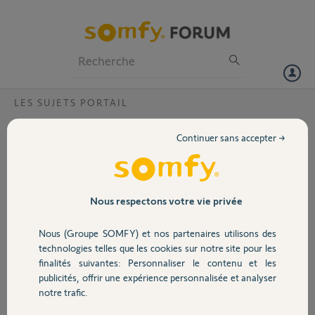
Particuliers
Professionnels
Forum
LES SUJETS PORTAIL
Volet
Erreur choix moteur?
Continuer sans accepter →
Bonjour,
Portail
J'ai acheté un moteur evolvia star pour mon portail battant alu. Je
viens de me rendre compte qu'il est prévu pour des vantaux de 2m
Garage
Nous respectons votre vie privée
maxi. L'ouverture totale de mon portail est de 4m50 soit environ
2m20 par vantail
Nous (Groupe SOMFY) et nos partenaires utilisons des
Pensez vous que le moteur soit suffisant pour ma configuration ou
Sécurité
technologies telles que les cookies sur notre site pour les
que ça soit reellement problématique ? Pour quelle raison ça serait un
finalités suivantes: Personnaliser le contenu et les
soucis concrètement ?
publicités, offrir une expérience personnalisée et analyser
Merci d'avance
Domotique
notre trafic.
Merci,