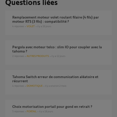
Questions liées
Remplacement moteur volet roulant filaire (4 fils) par
moteur RTS (3 fils) : compatibilité ?
4
réponses
VOLET
il y a 10 jours
pergola avec moteur telco : slim IO pour coupler avec la
tahoma ?
2
réponses
AUTRES PRODUITS
il y a 12 jours
Tahoma Switch erreur de communication aléatoire et
récurrent
4
réponses
DOMOTIQUE
il y a environ 2 mois
Choix motorisation portail pour gond en retrait ?
5
réponses
PORTAIL
il y a 18 jours