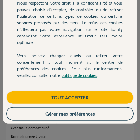
Nous respectons votre droit à la confidentialité et vous
Chauffage
Kamel A.
pouvez choisir d’accepter, de contrôler ou de refuser
il y a plus d'un an
l'utilisation de certains types de cookies ou certains
Participer au fil de discussion
services proposés par des tiers. Le refus des cookies
Autres produits
n’affectera pas votre navigation sur le site Somfy
cependant votre expérience utilisateur sera moins
optimale.
Réponses
Vous pouvez changer d'avis ou retirer votre
Devis avec un pro
consentement à tout moment via le centre de
Vous avez déjà eu votre réponse ici !
préférences des cookies. Pour plus d’informations,
https://forum.somfy.fr/questions/3572009-portail-compatibilite
veuillez consulter notre
politique de cookies
.
Contact
Si ce moteur est donné pour maxi 2m par vantail c'est qu'il y a des
raisons techniques comme précédemment indiqué.
Maintenant, c'est certain qu'il vaut mieux un battant semi ajouré 50/50
Boutique
TOUT ACCEPTER
de 1.6m de haut et 2.25m de long qu'un battant plein de 1.80m de haut et
2m de long.
Gérer mes préférences
Je vous avez demandé une photo de votre portail ?
Seulement après avoir vu le portail je pourrais me prononcer sur une
éventuelle compatibilité.
Bonne journée à vous.