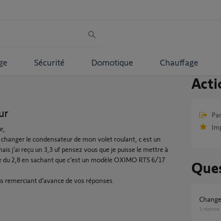
ge
Sécurité
Domotique
Chauffage
Acti
ur
Par
Im
r,
s changer le condensateur de mon volet roulant, c est un
ais j’ai reçu un 3,3 uf pensez vous que je puisse le mettre à
ce du 2,8 en sachant que c’est un modèle OXIMO RTS 6/17
Ques
.
s remerciant d’avance de vos réponses.
Chang
1
réponse