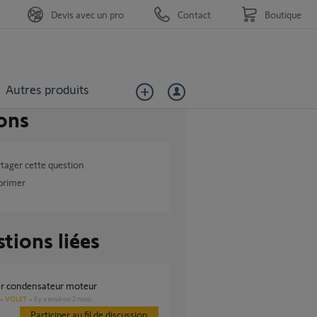
Devis avec un pro
Contact
Boutique
Autres produits
ons
tager cette question
primer
tions liées
er condensateur moteur
VOLET
il y a environ 2 mois
Participer au fil de discussion