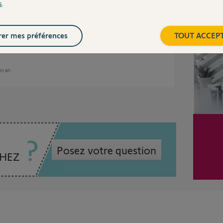
s
.
Inter
je mets le 3,3 malgré que le Max soit 2,8 car je
er mes préférences
TOUT ACCEP
'un an
Posez votre question
CHEZ