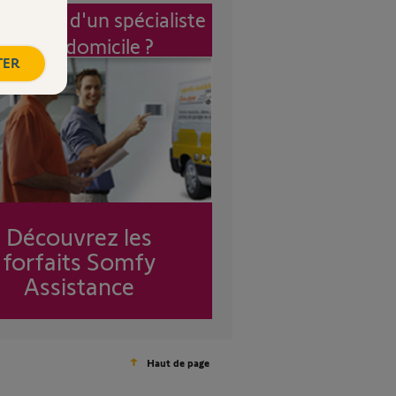
vention d'un spécialiste
à mon domicile ?
TER
Découvrez les
forfaits Somfy
Assistance
Haut de page