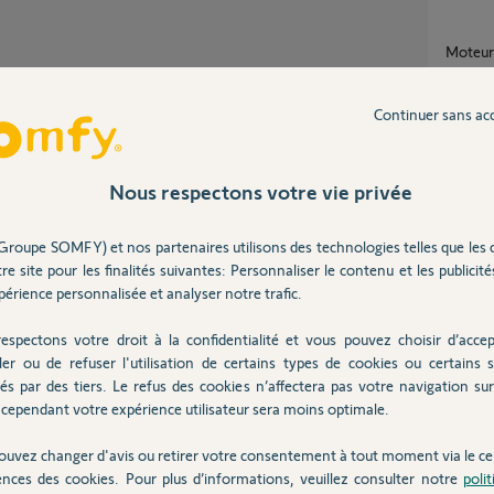
Moteu
1
réponse
Continuer sans ac
Appair
Partager cette question
1
réponse
Nous respectons votre vie privée
Participer au fil de discussion
Groupe SOMFY) et nos partenaires utilisons des technologies telles que les 
Volet 
re site pour les finalités suivantes: Personnaliser le contenu et les publicités
4
réponse
érience personnalisée et analyser notre trafic.
ttre le 3.3.
espectons votre droit à la confidentialité et vous pouvez choisir d’accep
Conde
ler ou de refuser l'utilisation de certains types de cookies ou certains s
20
répons
és par des tiers. Le refus des cookies n’affectera pas votre navigation sur 
cependant votre expérience utilisateur sera moins optimale.
ouvez changer d'avis ou retirer votre consentement à tout moment via le ce
ences des cookies. Pour plus d’informations, veuillez consulter notre
poli