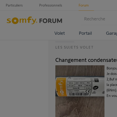
Particuliers
Professionnels
Forum
Volet
Portail
Gara
LES SUJETS VOLET
Changement condensate
Bonjou
Je doi
2,8uf m
la pla
(6Nm)
En vou