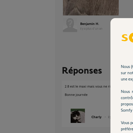
Benjamin H.
il y a plus d'un an
Nous (
Réponses
sur not
une exp
2.8 est le maxi mais vous ne risquez rien à me
Nous r
Bonne journée
contrô
propos
Somfy 
Charly
il y a plus d'un an
Vous p
préfér