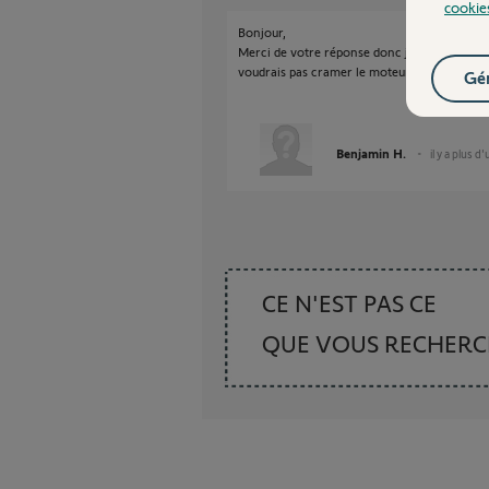
cookie
Bonjour,
Merci de votre réponse donc je risque rien si 
voudrais pas cramer le moteur.
Gér
Benjamin H.
il y a plus d
CE N'EST PAS CE
QUE VOUS RECHER