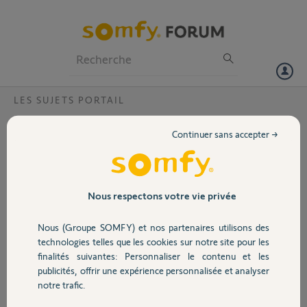
Particuliers
Professionnels
Forum
LES SUJETS PORTAIL
Volet
Erreur : ref lors de la programmation d'une
Continuer sans accepter →
3ème télécommande
Portail
Bonjour,
Je possède un moteur : Elixio 500 3s io ainsi que 3 télécommandes :
Garage
Nous respectons votre vie privée
KEYGO io 1w et un clavier : KEYPAD METAL io 1w.
Nous (Groupe SOMFY) et nos partenaires utilisons des
Hier soir, pour une raison inconnue, en rentrant chez moi, impossible
Sécurité
technologies telles que les cookies sur notre site pour les
d'ouvrir le portail ni avec aucune télécommande ni avec le clavier
finalités suivantes: Personnaliser le contenu et les
situé à l'extérieur.
publicités, offrir une expérience personnalisée et analyser
J'ai réinitialisé les radios en restant appuyé sur le bouton : PROG
Domotique
notre trafic.
pendant 7s.
J'ai programmé le gros bouton de la première télécommande pour