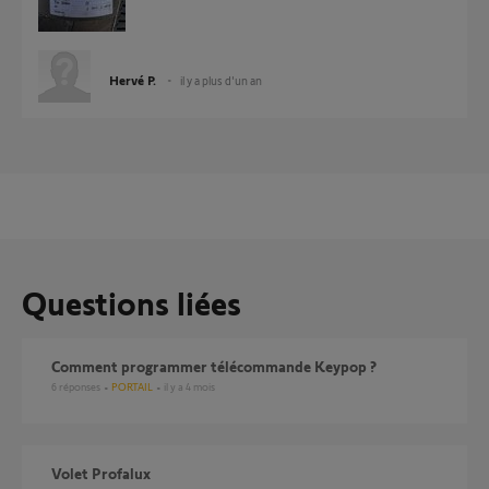
Hervé P.
il y a plus d'un an
Questions liées
Comment programmer télécommande Keypop ?
6
réponses
PORTAIL
il y a 4 mois
Volet Profalux