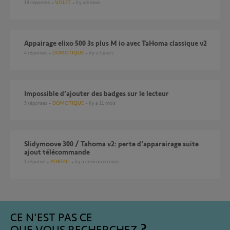
19
réponses
VOLET
il y a 8 mois
Appairage elixo 500 3s plus M io avec TaHoma classique v2
4
réponses
DOMOTIQUE
il y a 3 jours
Impossible d’ajouter des badges sur le lecteur
5
réponses
DOMOTIQUE
il y a 11 mois
Slidymoove 300 / Tahoma v2: perte d'apparairage suite
ajout télécommande
1
réponse
PORTAIL
il y a environ un mois
CE N'EST PAS CE
QUE VOUS RECHERCHEZ