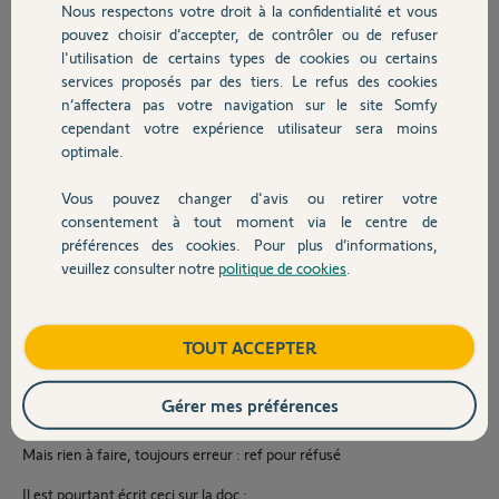
l'ouverture totale et le petit bouton pour l'ouverture piéton. Idem
Nous respectons votre droit à la confidentialité et vous
Chauffage
pour la deuxième télécommande. Par contre, impossible de
pouvez choisir d’accepter, de contrôler ou de refuser
programmer ni une 3ème télécommande ni le clavier. Erreur : ref sur
l'utilisation de certains types de cookies ou certains
l'écran du moteur.
services proposés par des tiers. Le refus des cookies
Autres produits
J'ai fait d'autres tests : programmation d'une première
n’affectera pas votre navigation sur le site Somfy
télécommande + programmation du clavier et ensuite, impossible de
cependant votre expérience utilisateur sera moins
programmer une autre télécommande
optimale.
Je suis un peu embêté puisque cela marchait avant. A l'installation,
Vous pouvez changer d'avis ou retirer votre
j'avais 2 télécomandes + le clavier et j'avais acheté une 3ème
Devis avec un pro
consentement à tout moment via le centre de
télécommande que j'avais copié grâce à une télécommande existante
préférences des cookies. Pour plus d’informations,
sans aucun souci.
veuillez consulter notre
politique de cookies
.
Contact
Il semblerait qu'il y ait eu une perte mémoire au niveau du moteur ou
autres.
Boutique
TOUT ACCEPTER
J'ai tenté ceci vu sur un post du forum :
effacer les télécommandes avec PROG 7 secondes.
Gérer mes préférences
effacer les défauts avec SET / Ud / dd / OK 7 secondes.
Mais rien à faire, toujours erreur : ref pour réfusé
Il est pourtant écrit ceci sur la doc :