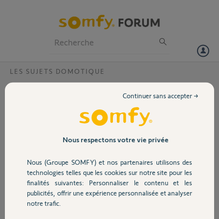
Particuliers
Professionnels
Forum
LES SUJETS DOMOTIQUE
Volet
Bornier d'alimentation visiophone V500
Continuer sans accepter →
connect Cassé
Portail
Bonjour,
En changeant mon
Garage
visiophone de place et en
Nous respectons votre vie privée
déconnectant
l'alimentation la
Nous (Groupe SOMFY) et nos partenaires utilisons des
Sécurité
languette du bornier
technologies telles que les cookies sur notre site pour les
d'alimentation s'est
finalités suivantes: Personnaliser le contenu et les
cassée.
publicités, offrir une expérience personnalisée et analyser
Domotique
Pourriez vous me dire
notre trafic.
que faire sachant que le
fil ne tient plus correctement et le visiophone s'allume et s'éteind