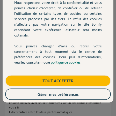
Nous respectons votre droit à la confidentialité et vous
Chauffage
intempestivement?
pouvez choisir d’accepter, de contrôler ou de refuser
Est ce possible de le réparer sous garantie?
l'utilisation de certains types de cookies ou certains
Visiophone acheté en Novembre 2024.
services proposés par des tiers. Le refus des cookies
Autres produits
Merci,
n’affectera pas votre navigation sur le site Somfy
cependant votre expérience utilisateur sera moins
Benoit G.
optimale.
il y a plus d'un an
Participer au fil de discussion
Vous pouvez changer d'avis ou retirer votre
Devis avec un pro
consentement à tout moment via le centre de
préférences des cookies. Pour plus d’informations,
veuillez consulter notre
politique de cookies
.
Réponses
Contact
Boutique
TOUT ACCEPTER
Bonsoir Benoit
La languette en plastique ne sert qu'a appuyer sur les deux points que j'ai
indiqué avec des flêches.
Gérer mes préférences
Ressortez votre fil, supprimer le bout abimé et dénudez le sur 1/2cm.
Ensuite appuyez avec un petit tournevis sur un des points et enboitez
votre fil.
Il doit rentrer entre les deux parties métalliques.