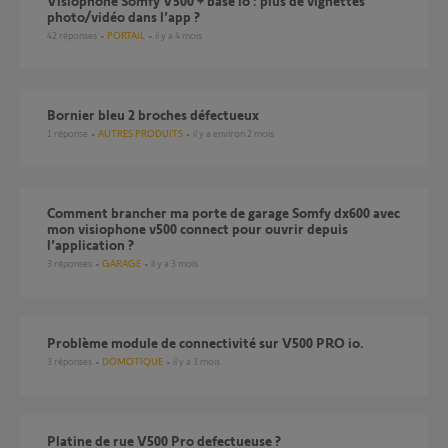
Visiophone Somfy V500 + base io : plus de vignettes
photo/vidéo dans l’app ?
42
réponses
PORTAIL
il y a 4 mois
Bornier bleu 2 broches défectueux
1
réponse
AUTRES PRODUITS
il y a environ 2 mois
Comment brancher ma porte de garage Somfy dx600 avec
mon visiophone v500 connect pour ouvrir depuis
l’application ?
3
réponses
GARAGE
il y a 3 mois
Problème module de connectivité sur V500 PRO io.
3
réponses
DOMOTIQUE
il y a 3 mois
platine de rue V500 Pro defectueuse ?