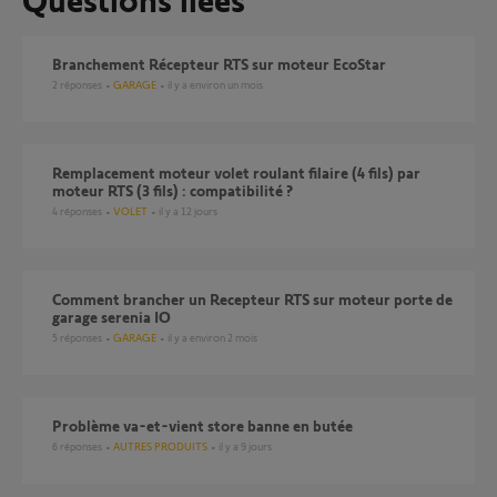
Branchement Récepteur RTS sur moteur EcoStar
2
réponses
GARAGE
il y a environ un mois
Remplacement moteur volet roulant filaire (4 fils) par
moteur RTS (3 fils) : compatibilité ?
4
réponses
VOLET
il y a 12 jours
Comment brancher un Recepteur RTS sur moteur porte de
garage serenia IO
5
réponses
GARAGE
il y a environ 2 mois
Problème va-et-vient store banne en butée
6
réponses
AUTRES PRODUITS
il y a 9 jours