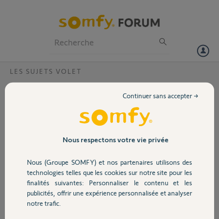
Particuliers
Professionnels
Forum
LES SUJETS VOLET
Volet
Branchement moteur oxymores rts
Continuer sans accepter →
Bonjour,
Portail
Après branchement du moteur pas de réaction va et vient j’ai essayé
la procédure 2 8 2 pas de réaction, +procedure télécommande rien
non plus. Comment savoir si le moteur fonctionne il est neuf ?
Garage
Nous respectons votre vie privée
Merci,
Nous (Groupe SOMFY) et nos partenaires utilisons des
Sécurité
technologies telles que les cookies sur notre site pour les
Serge G.
finalités suivantes: Personnaliser le contenu et les
il y a plus d'un an
publicités, offrir une expérience personnalisée et analyser
Domotique
Participer au fil de discussion
notre trafic.