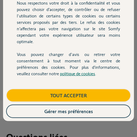
Nous respectons votre droit à la confidentialité et vous
Chauffage
pouvez choisir d’accepter, de contrôler ou de refuser
Réponses
l'utilisation de certains types de cookies ou certains
services proposés par des tiers. Le refus des cookies
Autres produits
n’affectera pas votre navigation sur le site Somfy
Bonjour
cependant votre expérience utilisateur sera moins
optimale.
Coupez le courant sur le moteur (et uniquement celui-là).
Appuyez simultanément sur "montée" et "descente" de la télécommande.
Le moteur doit réagir. Vous pourrez ainsi continuer les réglages.
Vous pouvez changer d'avis ou retirer votre
Devis avec un pro
consentement à tout moment via le centre de
Bonne journée.
préférences des cookies. Pour plus d’informations,
veuillez consulter notre
politique de cookies
.
Jean-Luc B.
il y a plus d'un an
Contact
Boutique
TOUT ACCEPTER
Gérer mes préférences
Questions liées