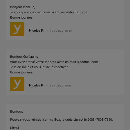
Bonjour Isabelle,
Je vois que vous avez reussi a activer votre Tahoma.
Bonne journée
Nicolas F.
il y a plus d'un an
Bonjour Guillaume,
vous avez activé votre tahoma avec un mail @hotmai.com.
Je le dissocie et vous laisse le réactiver.
Bonne journée
Nicolas F.
il y a plus d'un an
Bonjour,
Pouvez-vous reinitialiser ma Box, le code pin est le 2033-7808-7680.
Merci