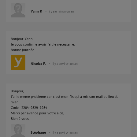
Yann P.
il y a environ un an
Bonjour Yann,
Je vous confirme avoir fait le necessaire.
Bonne journée
Nicolas F.
il y a environ un an
Bonjour,
J'ai le meme probleme car c'est mon fils qui a mis son mail au lieu du
mien.
Code : 2204-9829-1984
Merci par avance pour votre aide,
Bien à vous,
Stéphane
il y a environ un an