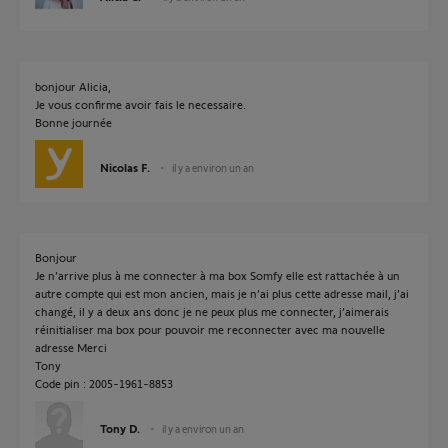
bonjour Alicia,
Je vous confirme avoir fais le necessaire.
Bonne journée
Nicolas F.
il y a environ un an
Bonjour
Je n’arrive plus à me connecter à ma box Somfy elle est rattachée à un
autre compte qui est mon ancien, mais je n’ai plus cette adresse mail, j’ai
changé, il y a deux ans donc je ne peux plus me connecter, j’aimerais
réinitialiser ma box pour pouvoir me reconnecter avec ma nouvelle
adresse Merci
Tony
Code pin : 2005-1961-8853
Tony D.
il y a environ un an