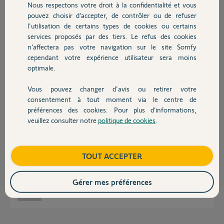
Nous respectons votre droit à la confidentialité et vous
Chauffage
Isabelle L.
pouvez choisir d’accepter, de contrôler ou de refuser
il y a plus d'un an
l'utilisation de certains types de cookies ou certains
Participer au fil de discussion
services proposés par des tiers. Le refus des cookies
Autres produits
n’affectera pas votre navigation sur le site Somfy
cependant votre expérience utilisateur sera moins
optimale.
Réponses
Vous pouvez changer d'avis ou retirer votre
Devis avec un pro
consentement à tout moment via le centre de
Bonjour, j'ai exactement le même problème, j'ai l'impression d'avoir eu
préférences des cookies. Pour plus d’informations,
un problème lors de la configuration, j'ai réussi a configurer un store, et
veuillez consulter notre
politique de cookies
.
maintenant impossible de me connecter a ma Tahoma Switch toute
Contact
neuve.
Dans l'application, elle est rattachée a un compte, et l'adresse mail que je
renseigne n'est pas connue.
Boutique
TOUT ACCEPTER
Mon PIN 2095 1577 5633
Je vous remercie pour votre aide
Gérer mes préférences
Guillaume H.
il y a plus d'un an