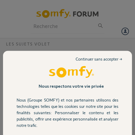
Particuliers
Professionnels
Forum
LES SUJETS VOLET
Volet
Box déjà rattachée à un compte mais mail
Continuer sans accepter →
erroné
Portail
Bonjour,
Je rencontre un soucis lorsque j’essaie de rattacher ma box à
Garage
l’application en suivant les étapes « voyant bleu clignotant » on me dit
Nous respectons votre vie privée
que la box est déjà rattachée a un compte et qu’il faut me connecter,
lorsque j’entre mon mail on me dit que le mail n’est rattaché a aucun
Nous (Groupe SOMFY) et nos partenaires utilisons des
Sécurité
compte et vice versa je me retrouve donc bloquée…
technologies telles que les cookies sur notre site pour les
Pouvez-vous m’éclairer svp ?
finalités suivantes: Personnaliser le contenu et les
Mon PIN : 2051-5439-8627
publicités, offrir une expérience personnalisée et analyser
Domotique
notre trafic.
Merci,