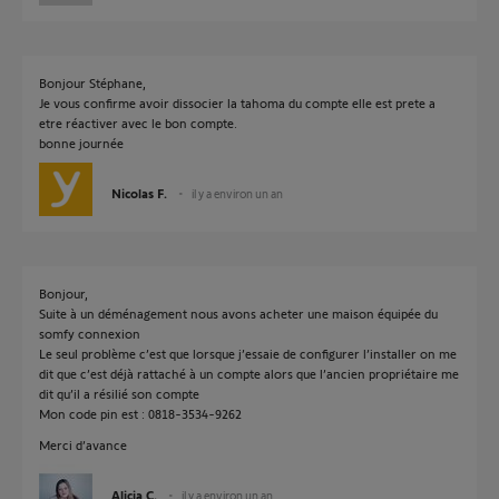
Bonjour Stéphane,
Je vous confirme avoir dissocier la tahoma du compte elle est prete a
etre réactiver avec le bon compte.
bonne journée
Nicolas F.
il y a environ un an
Bonjour,
Suite à un déménagement nous avons acheter une maison équipée du
somfy connexion
Le seul problème c’est que lorsque j’essaie de configurer l’installer on me
dit que c’est déjà rattaché à un compte alors que l’ancien propriétaire me
dit qu’il a résilié son compte
Mon code pin est : 0818-3534-9262
Merci d’avance
Alicia C.
il y a environ un an