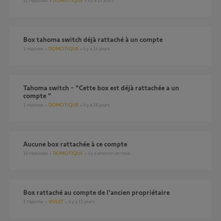
21
réponses
DOMOTIQUE
il y a 17 jours
Box tahoma switch déjà rattaché à un compte
1
réponse
DOMOTIQUE
il y a 14 jours
Tahoma switch - "Cette box est déjà rattachée a un
compte "
1
réponse
DOMOTIQUE
il y a 16 jours
aucune box rattachée à ce compte
10
réponses
DOMOTIQUE
il y a environ un mois
Box rattaché au compte de l'ancien propriétaire
1
réponse
VOLET
il y a 11 jours