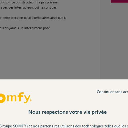
r photo). Le constructeur n'a pas pris ma
avec des interrupteurs qui ne sont pas
 cette pièce en deux exemplaires ainsi que la
n'aurais jamais un interrupteur posé
Continuer sans ac
Nous respectons votre vie privée
n Somfy.
oyez avec votre installateur.
Groupe SOMFY) et nos partenaires utilisons des technologies telles que les 