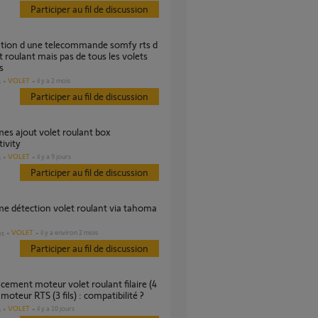
Participer au fil de discussion
t roulant mais pas de tous les volets
s
VOLET
il y a 2 mois
s
Participer au fil de discussion
ivity
VOLET
il y a 9 jours
s
Participer au fil de discussion
VOLET
il y a environ 2 mois
es
Participer au fil de discussion
r moteur RTS (3 fils) : compatibilité ?
VOLET
il y a 10 jours
s