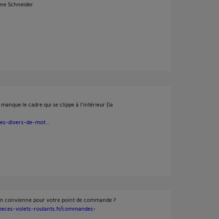
ane Schneider.
l manque le cadre qui se clippe à l'intérieur (la
es-divers-de-mot...
ron convienne pour votre point de commande ?
ieces-volets-roulants.fr/commandes-