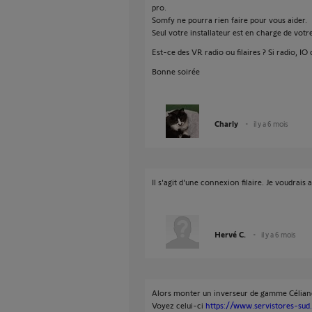
pro.
Somfy ne pourra rien faire pour vous aider.
Seul votre installateur est en charge de votr
Est-ce des VR radio ou filaires ? Si radio, IO
Bonne soirée
Charly
il y a 6 mois
Il s'agit d'une connexion filaire. Je voudrai
Hervé C.
il y a 6 mois
Alors monter un inverseur de gamme Céliane
Voyez celui-ci
https://www.servistores-su