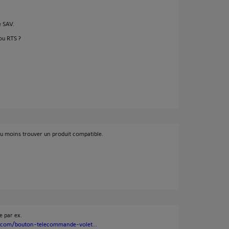
e SAV.
 ou RTS ?
s au moins trouver un produit compatible.
 par ex.
d.com/bouton-telecommande-volet...