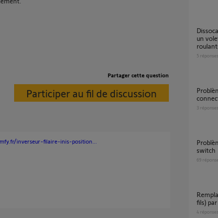
lement.
dissocation d une telecommande somfy rts d
un vole
roulant
5
réponse
Partager cette question
Problèmes ajout volet roulant box
Participer au fil de discussion
connect
3
réponse
fy.fr/inverseur-filaire-inis-position...
Problème détection volet roulant via tahoma
switch
69
répons
Remplacement moteur volet roulant filaire (4
fils) pa
4
réponse