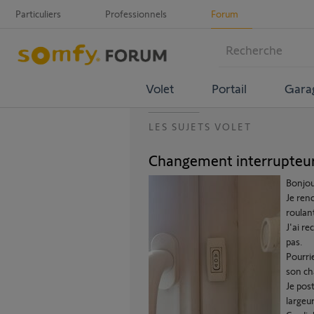
Particuliers
Professionnels
Forum
Volet
Portail
Gara
LES SUJETS VOLET
Changement interrupteur
Bonjou
Je ren
roulan
J'ai re
pas.
Pourri
son c
Je pos
largeu