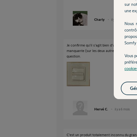
sur not
une exp
Charly
il y a 6 mois
Nous r
contrô
propos
Somfy 
Je confirme qu'il s'agit bien d'un produit Som
manquante (sur les deux autres interrupteurs
Vous p
question.
préfér
cookie
Gér
Hervé C.
il y a 6 mois
C'est un produit totalement inconnu du grand 