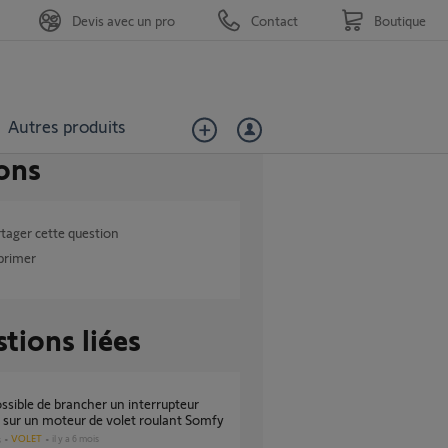
Devis avec un pro
Contact
Boutique
Autres produits
ons
tager cette question
primer
tions liées
sur un moteur de volet roulant Somfy
VOLET
il y a 6 mois
s