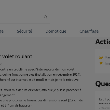
ge
Sécurité
Domotique
Chauffage
Acti
 volet roulant
Par
Im
r,
contre un problème avec l'interrupteur de mon volet
t, qui ne fonctionne plus (installation en décembre 2014).
cherché sur internet le dit modèle mais je ne le retrouve
Ques
ez-vous m'aider, m'orienter, afin que je puisse procéder à
hangement.
Est il possible de brancher un interrupteur
te une photo sur le forum. Les dimensions sont (2,7 cm de
meross 
r et 5,7 cm de hauteur).
2
réponse