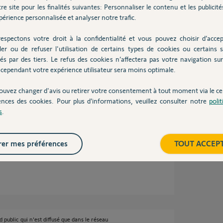
re site pour les finalités suivantes: Personnaliser le contenu et les publicités
érience personnalisée et analyser notre trafic.
espectons votre droit à la confidentialité et vous pouvez choisir d’accep
ler ou de refuser l'utilisation de certains types de cookies ou certains s
és par des tiers. Le refus des cookies n’affectera pas votre navigation sur 
cependant votre expérience utilisateur sera moins optimale.
fy, voici la photo jointe avec la pièce
), "Somfy" est sérigraphié sur la pièce en
ouvez changer d'avis ou retirer votre consentement à tout moment via le ce
ences des cookies. Pour plus d’informations, veuillez consulter notre
poli
s
.
er mes préférences
TOUT ACCEP
public qui n'est diffusé que dans le réseau