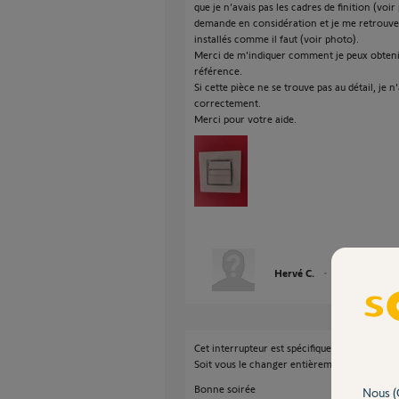
que je n'avais pas les cadres de finition (voi
demande en considération et je me retrouve 
installés comme il faut (voir photo).
Merci de m'indiquer comment je peux obtenir
référence.
Si cette pièce ne se trouve pas au détail, je 
correctement.
Merci pour votre aide.
Hervé C.
il y a 6 mois
Cet interrupteur est spécifique et n'est pas u
Soit vous le changer entièrement soit vous v
Bonne soirée
Nous (