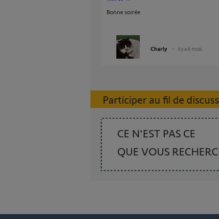
Bonne soirée
Charly
il y a 6 mois
Participer au fil de discus
CE N'EST PAS CE
QUE VOUS RECHER