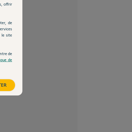
, offrir
ter, de
ervices
le site
ntre de
tique de
TER