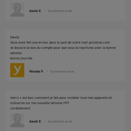
david Z.
il y a environ un an
David,
Vous avez fait une erreur dans la saisi de votre mail @hotmai.com
Je dissocie la box du compte pour que vous la reactiviez avec la bonne
adresse.
bonne journée
Nicolas F.
il y a environ un an
merci c est bon comment je fait pour installer tout mes appareils et
scénarios sur ma nouvelle tahoma ????
cordialement
david Z.
il y a environ un an