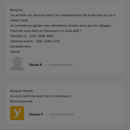
Bonjour,
J'ai acheté une tahoma switch en remplacement de la tahoma v2 qui a
réduit l'âme.
Je souhaiterais garder mes identifiants actuels ainsi que les réglages.
Pourriez vous faire le nécessaire s'il vous plaît ?
Tahoma v2 : 1223-5568-9003
Tahoma switch : 2301-3599-1745
Cordialement,
Daniel
Daniel R.
il y a environ un an
Bonjour Daniel,
Je vous confirme avoir fais le necessaire
Bonne journée
Nicolas F.
il y a environ un an