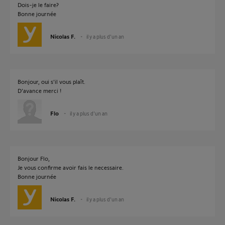
Dois-je le faire?
Bonne journée
Nicolas F.
il y a plus d'un an
Bonjour, oui s’il vous plaît.
D’avance merci !
Flo
il y a plus d'un an
Bonjour Flo,
Je vous confirme avoir fais le necessaire.
Bonne journée
Nicolas F.
il y a plus d'un an