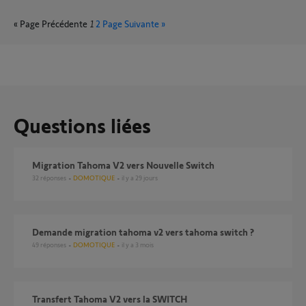
« Page Précédente
1
2
Page Suivante »
Questions liées
Migration Tahoma V2 vers Nouvelle Switch
32
réponses
DOMOTIQUE
il y a 29 jours
demande migration tahoma v2 vers tahoma switch ?
49
réponses
DOMOTIQUE
il y a 3 mois
Transfert Tahoma V2 vers la SWITCH