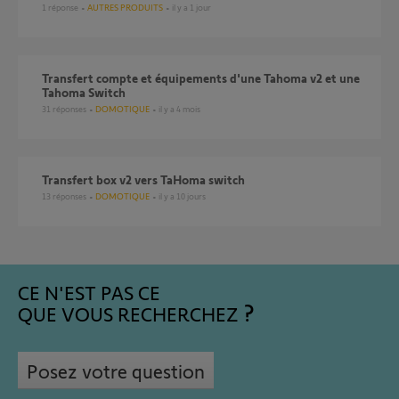
1
réponse
AUTRES PRODUITS
il y a 1 jour
Transfert compte et équipements d'une Tahoma v2 et une
Tahoma Switch
31
réponses
DOMOTIQUE
il y a 4 mois
Transfert box v2 vers TaHoma switch
13
réponses
DOMOTIQUE
il y a 10 jours
CE N'EST PAS CE
QUE VOUS RECHERCHEZ
Posez votre question