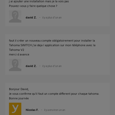
j ai ajouter une installation mais je la vois pas
Pouvez-vous y faire quelque chose ?
david Z.
il y a plus d'un an
faut il créer un nouveau compte obligatoirement pour installer la
Tahoma SWITCH j'ai deja l application sur mon téléphone avec la
Tahoma V2
merci d avance
david Z.
il y a plus d'un an
Bonjour David,
Je vous confirme qu'il faut un compte different pour chaque tahoma.
Bonne journée
Nicolas F.
il y a environ un an