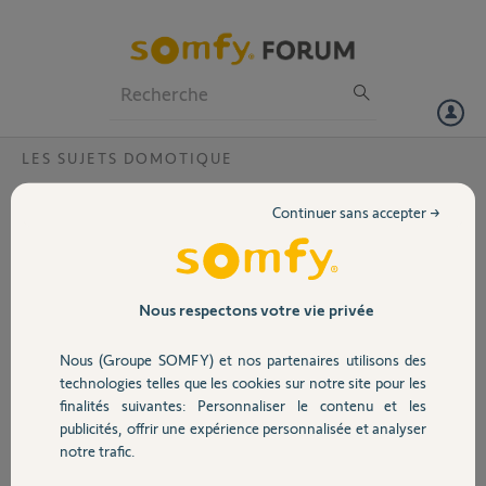
Particuliers
Professionnels
Forum
LES SUJETS DOMOTIQUE
Volet
Remplacement tahoma V2 par Tahoma
Continuer sans accepter →
Switch
Portail
Bonjour,
J'ai acheté une Tahoma Switch. PIN 2088-0713-1889.
Garage
je souhaite remplacer mon ancienne Tahoma V2. l'opération a
Nous respectons votre vie privée
commencé et j'ai eu une erreur lors de la migration. Maintenant, j'ai
le message que ma Tahoma Switch est déjà rattaché à une contrat.
Nous (Groupe SOMFY) et nos partenaires utilisons des
Sécurité
Pouvez-vous m'aider ?
technologies telles que les cookies sur notre site pour les
Merci,
finalités suivantes: Personnaliser le contenu et les
Bonne journée.
publicités, offrir une expérience personnalisée et analyser
Domotique
notre trafic.
Christophe L.