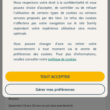
Nous respectons votre droit à la confidentialité et vous
Chauffage
pouvez choisir d’accepter, de contrôler ou de refuser
Anthony Y.
l'utilisation de certains types de cookies ou certains
il y a plus d'un an
services proposés par des tiers. Le refus des cookies
Autres produits
Participer au fil de discussion
n’affectera pas votre navigation sur le site Somfy
cependant votre expérience utilisateur sera moins
optimale.
Réponses
Vous pouvez changer d'avis ou retirer votre
Devis avec un pro
consentement à tout moment via le centre de
préférences des cookies. Pour plus d’informations,
Bonjour
veuillez consulter notre
politique de cookies
.
Contact
Quel âge a cette motorisation qui semble défectueuse ?
Boutique
TOUT ACCEPTER
Jean-Luc B.
il y a plus d'un an
Gérer mes préférences
Bonjour,
Quasiment 10 ans (10 ans en juin plus exactement).