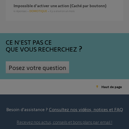
Impossible d'activer une action (Caché par boutonn)
4
réponses
DOMOTIQUE
il y a environ un mois
CE N'EST PAS CE
QUE VOUS RECHERCHEZ
Posez votre question
Haut de page
Besoin d’assistance ?
Consultez nos vidéos, notices et FAQ
Recevez nos actus, conseils et bons plans par email !