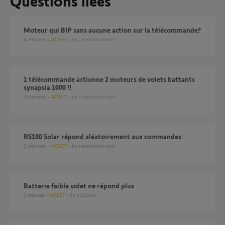
Questions liées
Moteur qui BIP sans aucune action sur la télécommande?
4
réponses
VOLET
il y a environ un mois
1 télécommande actionne 2 moteurs de volets battants
synapsia 1000 !!
2
réponses
VOLET
il y a environ un mois
RS100 Solar répond aléatoirement aux commandes
2
réponses
VOLET
il y a environ un mois
Batterie faible volet ne répond plus
1
réponse
VOLET
il y a 18 jours