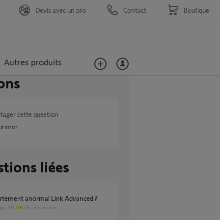
Devis avec un pro
Contact
Boutique
Autres produits
ons
tager cette question
primer
tions liées
rtement anormal Link Advanced ?
SÉCURITÉ
il y a 6 mois
es