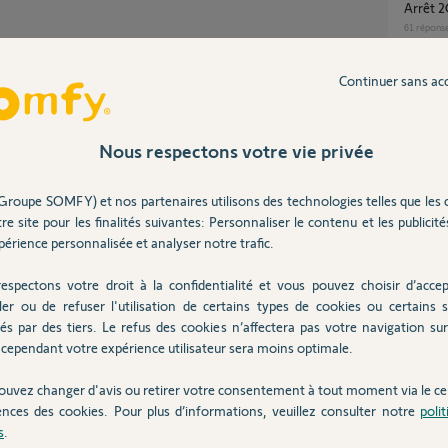
arrêt
61
répons
Partager cette question
Continuer sans ac
Participer au fil de discussion
Link a
81
répons
Nous respectons votre vie privée
alerte somfy protect bien que alarme inactive
?
27
répons
Groupe SOMFY) et nos partenaires utilisons des technologies telles que les 
Intégr
re site pour les finalités suivantes: Personnaliser le contenu et les publicités
41
répons
érience personnalisée et analyser notre trafic.
votre alarme.
espectons votre droit à la confidentialité et vous pouvez choisir d’accep
ler ou de refuser l'utilisation de certains types de cookies ou certains s
és par des tiers. Le refus des cookies n’affectera pas votre navigation sur 
cependant votre expérience utilisateur sera moins optimale.
Inter
un an
ouvez changer d'avis ou retirer votre consentement à tout moment via le ce
ences des cookies. Pour plus d’informations, veuillez consulter notre
poli
s
.