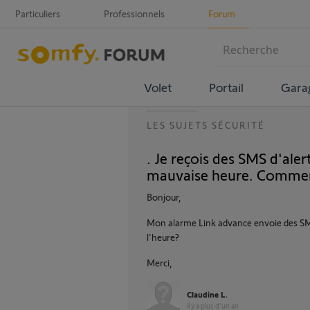
Particuliers
Professionnels
Forum
Volet
Portail
Gara
LES SUJETS SÉCURITÉ
. Je reçois des SMS d'ale
mauvaise heure. Comment
Bonjour,
Mon alarme Link advance envoie des SM
l'heure?
Merci,
Claudine L.
il y a plus d'un an