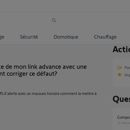
ge
Sécurité
Domotique
Chauffage
Acti
rte de mon link advance avec une
Par
 corriger ce défaut?
Im
S d'alerte avec un mauvais horaire comment la mettre à
Ques
Compo
12
répons