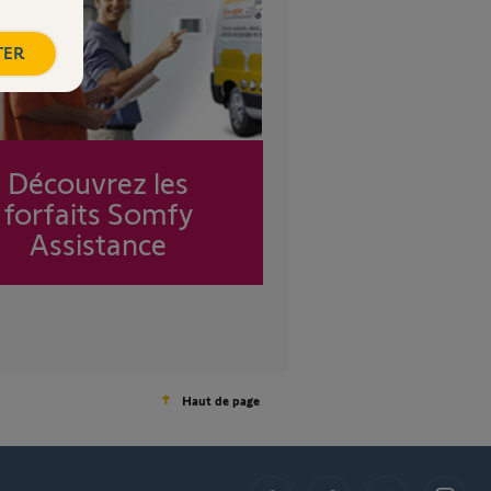
TER
Découvrez les
forfaits Somfy
Assistance
Haut de page