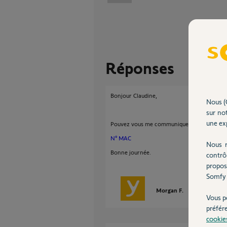
Réponses
Bonjour Claudine,
Nous (
sur not
une exp
Pouvez vous me communiquer le N° MAC de 
N° MAC
Nous r
Bonne journée.
contrô
propos
Somfy 
Morgan F.
il y a environ 
Vous p
préfér
cookie