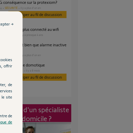
 2G conséquence sur la protexiom?
SÉCURITÉ
il y a plus d'un an
es
Participer au fil de discussion
cepter →
dvanced n'est plus connecté au wifi
SÉCURITÉ
il y a presque 4 ans
es
SÉCURITÉ
il y a plus d'un an
es
cookies
ation optimisée domotique
, offrir
DOMOTIQUE
il y a 8 mois
es
Participer au fil de discussion
ter, de
ervices
le site
vention d'un spécialiste
ntre de
à mon domicile ?
tique de