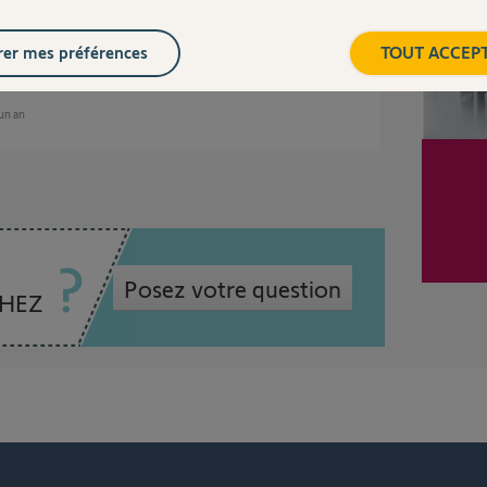
-ce une conversation privée et qui le répond?
 personnel à toute la communauté Somfy...
er mes préférences
TOUT ACCEP
 un an
Posez votre question
CHEZ