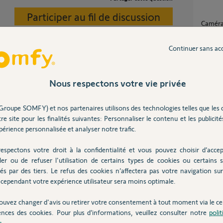
Participer au fil de discussion
Caméra Outdoor 2 : Alerte à chaque fois que
je rent
1
réponse
Continuer sans ac
une copie de l'écran dont vous parlez.
Notification d'activation/désactivation de
Nous respectons votre vie privée
l'alarm
13
répons
Groupe SOMFY) et nos partenaires utilisons des technologies telles que les 
Important délai entre détection de
un an
re site pour les finalités suivantes: Personnaliser le contenu et les publicités
mouvem
Camera
érience personnalisée et analyser notre trafic.
7
réponse
espectons votre droit à la confidentialité et vous pouvez choisir d’accep
ler ou de refuser l'utilisation de certains types de cookies ou certains s
rtphone concerné et c'est ok !
és par des tiers. Le refus des cookies n’affectera pas votre navigation sur 
iPhone 
cependant votre expérience utilisateur sera moins optimale.
4
réponse
an
ouvez changer d'avis ou retirer votre consentement à tout moment via le ce
ences des cookies. Pour plus d’informations, veuillez consulter notre
poli
s
.