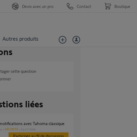
Devis avec un pro
Contact
Boutique
Autres produits
ons
tager cette question
primer
tions liées
e notifications avec Tahoma classique
SÉCURITÉ
il y a 7 mois
es
Participer au fil de discussion