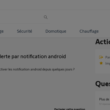
ge
Sécurité
Domotique
Chauffage
Acti
lerte par notification android
Par
Im
tiver les notification android depuis quelques jours ?
Ques
Plus d
57
répons
Partager cette question