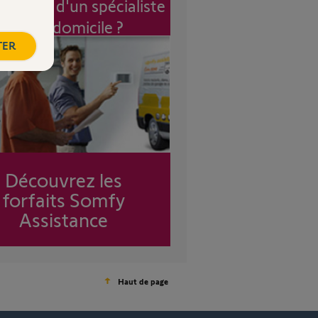
vention d'un spécialiste
à mon domicile ?
TER
Découvrez les
forfaits Somfy
Assistance
Haut de page