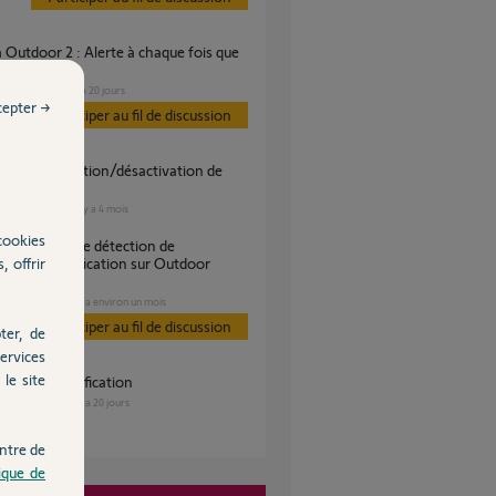
re chez moi ?
SÉCURITÉ
il y a 20 jours
cepter →
Participer au fil de discussion
e
SÉCURITÉ
il y a 4 mois
es
cookies
, offrir
ent et notification sur Outdoor
 V2
SÉCURITÉ
il y a environ un mois
s
Participer au fil de discussion
ter, de
ervices
le site
: plus de notification
SÉCURITÉ
il y a 20 jours
s
ntre de
tique de