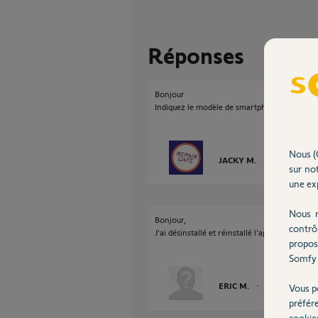
Réponses
Bonjour
Indiquez le modèle de smartphone et mettez 
Nous (
JACKY M.
il y a environ 
sur not
une exp
Nous r
Bonjour,
contrô
J'ai désinstallé et réinstallé l'app sur le sma
propos
Somfy 
ERIC M.
il y a environ un 
Vous p
préfér
cookie