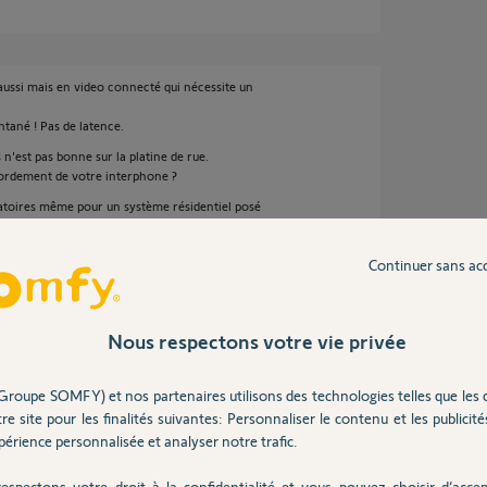
e aussi mais en video connecté qui nécessite un
ntané ! Pas de latence.
s n'est pas bonne sur la platine de rue.
ordement de votre interphone ?
ligatoires même pour un système résidentiel posé
Continuer sans ac
Nous respectons votre vie privée
Groupe SOMFY) et nos partenaires utilisons des technologies telles que les 
 le portier, qui semble coller avec ce que j'ai
re site pour les finalités suivantes: Personnaliser le contenu et les publicités
lace.
érience personnalisée et analyser notre trafic.
générale et pour rappel, tout était parfait câblé
espectons votre droit à la confidentialité et vous pouvez choisir d’accep