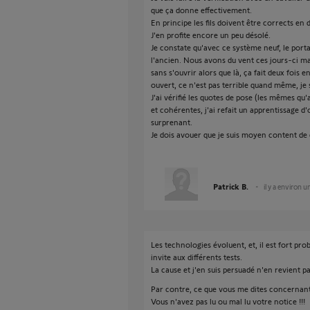
que ça donne effectivement.
En principe les fils doivent être corrects en 
J'en profite encore un peu désolé.
Je constate qu'avec ce système neuf, le port
l'ancien. Nous avons du vent ces jours-ci ma
sans s'ouvrir alors que là, ça fait deux fois
ouvert, ce n'est pas terrible quand même, je 
J'ai vérifié les quotes de pose (les mêmes qu
et cohérentes, j'ai refait un apprentissage d
surprenant.
Je dois avouer que je suis moyen content de 
Patrick B.
il y a environ u
Les technologies évoluent, et, il est fort pro
invite aux différents tests.
La cause et j'en suis persuadé n'en revient p
Par contre, ce que vous me dites concernant l
Vous n'avez pas lu ou mal lu votre notice !!!