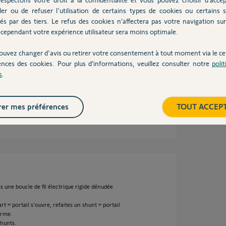
ler ou de refuser l'utilisation de certains types de cookies ou certains s
ue ?
és par des tiers. Le refus des cookies n’affectera pas votre navigation sur 
cependant votre expérience utilisateur sera moins optimale.
stallées et ne prévoyais pas de le faire, ce que
erci en tous cas).
ouvez changer d'avis ou retirer votre consentement à tout moment via le ce
ences des cookies. Pour plus d’informations, veuillez consulter notre
poli
s
.
er mes préférences
TOUT ACCEP
n an
s une boucle de fil électrique rigide dénudée
rt = portail s'ouvre, refaites un shunt = portail
erme.
hunts.