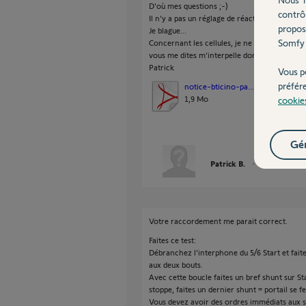
D'où mes questions ;-)
contrô
Il n'y a pas un réglage de réactivité quelconq
propos
Je blague...
Somfy 
Concernant les cellules, je ne les avais pas in
vous me dites m'interpelle donc, on verra (m
Patrick
Vous p
préfér
notice-bticino-pa...
1,9 Mo
cookie
Gér
Patrick B.
il y a environ u
Votre raccordement me parait correct.
Faites ce test:
Débranchez l'interphone du 5/6 Start et faite
aux deux bouts.
Avec cette boucle faites un bref shunt sur Sta
stoppe, faites un dernier shunt = portail se f
Vous devez avoir des ordres immédiats aux s