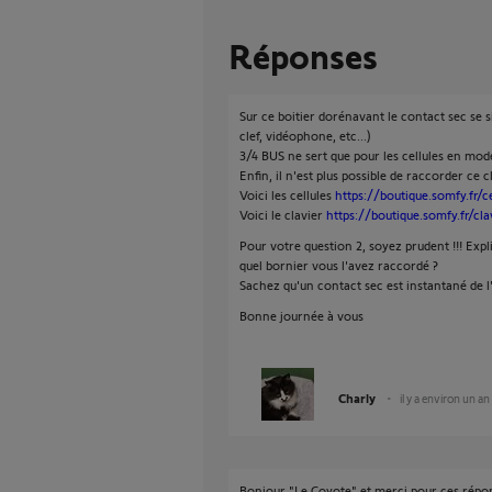
Réponses
Sur ce boitier dorénavant le contact sec se si
clef, vidéophone, etc...)
3/4 BUS ne sert que pour les cellules en mo
Enfin, il n'est plus possible de raccorder ce c
Voici les cellules
https://boutique.somfy.fr/c
Voici le clavier
https://boutique.somfy.fr/cl
Pour votre question 2, soyez prudent !!! Expl
quel bornier vous l'avez raccordé ?
Sachez qu'un contact sec est instantané de l
Bonne journée à vous
Charly
il y a environ un an
Bonjour "Le Coyote" et merci pour ces répo