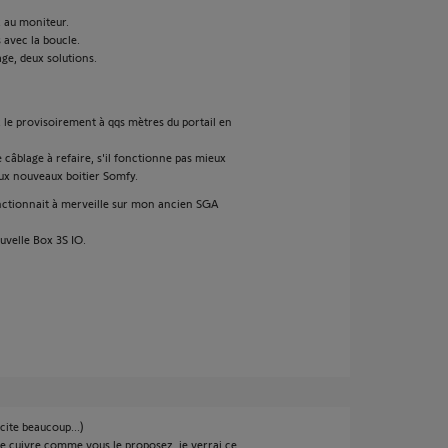
z au moniteur.
 avec la boucle.
age, deux solutions.
z le provisoirement à qqs mètres du portail en
 câblage à refaire, s'il fonctionne pas mieux
aux nouveaux boitier Somfy.
ctionnait à merveille sur mon ancien SGA
uvelle Box 3S IO.
cite beaucoup...)
r de cuivre comme vous le proposez, je verrai ce