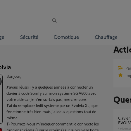
ge
Sécurité
Domotique
Chauffage
Acti
olvia
Par
Im
Bonjour,
J'avais réussi il y a quelques années à connecter un
clavier à code Somfy sur mon système SGA600 avec
Ques
votre aide car je n'en sortais pas, merci encore.
J'ai du remplacer ledit système par un Evolvia XL, que
fonctionne très bien mais j'ai deux questions tout de
même :
clavier A CODE 2 RTS compatible avec
EVOLVI
1) Pourriez-vous m'indiquer comment je connecte les
4
réponse
"anciens" câbles (? sur le schéma) sur la nouvelle boite