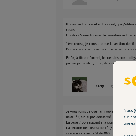
Bticino est un excellent produit, que j'utilis
relais.
L'ordre d'ouverture sur le moniteur est insta
1ère chose, je constate que la section des fil
Pouvez vous me poser ici le schéma de racc
Enfin, à titre informel, les cellules sont ob
par un particulier, et ce, depuis 2018.
Charly
il y a environ un an
Nous (
Je vous joins ce que j'ai trouvé comme doc sur
sur not
installé (je n'ai pas conservé l'originale).
La page 7 correspond à la configuration en p
une exp
La section des fils est de 1/1,5 mm² de façon 
comme ça avec la SGA6000.
Nous r