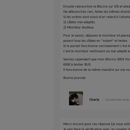
Ensuite rebranchez le Bticino sur 5/6 et alle
Ne débranchez rien, faites les mêmes shunts
Si les ordres sont suivis d'un retard à l'allum
1) câbles mal adaptés.
2) Moniteur douteux.
Pour le savoir, déposez le moniteur et place
posant tous les câbles en "volant" et testez.
Si le portail fonctionne normalement c'est le
c'est le moniteur vieillissant ou mal adapté 
Sachez cependant que mon Bticino 300X fon
6000 à boitier BUS.
Il fonctionne de la même manière sur ma no
Bonne journée
Charly
il y a environ un an
Merci encore pour ces réponse (je vous solli
Je vais faire la vérification avec un cavalie