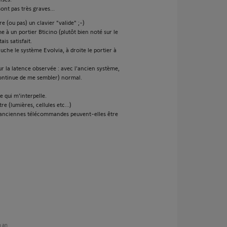
ont pas très graves...
re (ou pas) un clavier "valide" ;-)
 à un portier Bticino (plutôt bien noté sur le
is satisfait.
che le système Evolvia, à droite le portier à
r la latence observée : avec l'ancien système,
continue de me sembler) normal.
 qui m'interpelle.
e (lumières, cellules etc...)
es anciennes télécommandes peuvent-elles être
n an