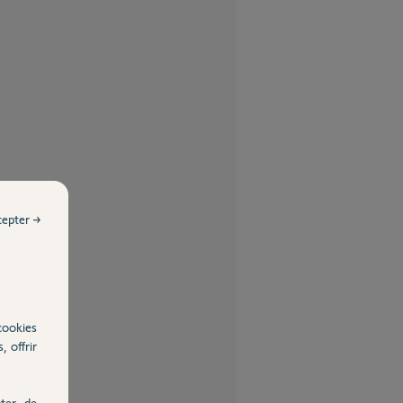
cepter →
cookies
, offrir
ter, de