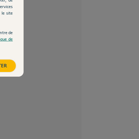
ervices
le site
ntre de
tique de
TER