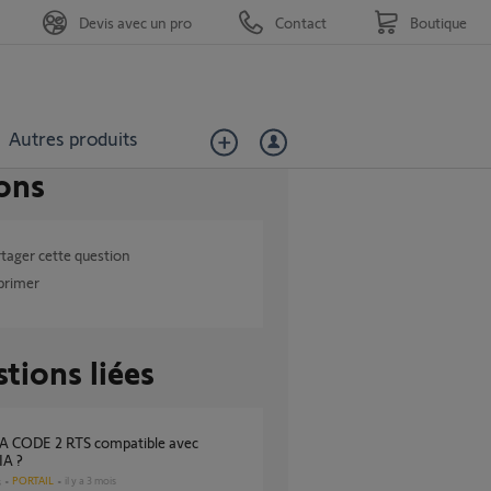
Devis avec un pro
Contact
Boutique
Autres produits
ons
tager cette question
primer
tions liées
A ?
PORTAIL
il y a 3 mois
s