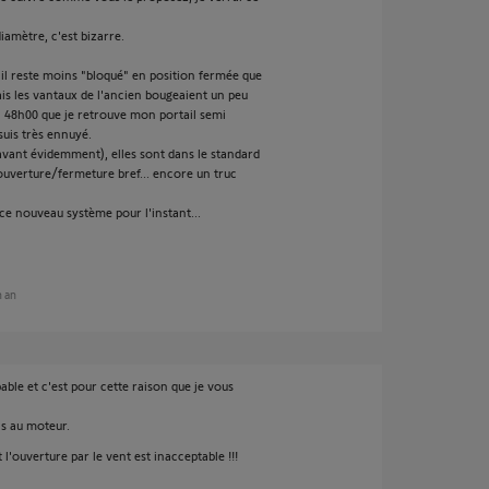
diamètre, c'est bizarre.
ail reste moins "bloqué" en position fermée que
is les vantaux de l'ancien bougeaient un peu
 en 48h00 que je retrouve mon portail semi
suis très ennuyé.
'avant évidemment), elles sont dans le standard
'ouverture/fermeture bref... encore un truc
ce nouveau système pour l'instant...
n an
bable et c'est pour cette raison que je vous
as au moteur.
'ouverture par le vent est inacceptable !!!