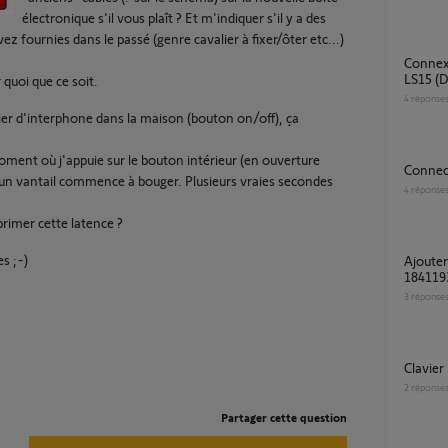
électronique s'il vous plaît ? Et m'indiquer s'il y a des
ez fournies dans le passé (genre cavalier à fixer/ôter etc...)
Connexion Clavier RTS 2400625 avec moteur
LS15 (
 quoi que ce soit.
4
réponse
tier d'interphone dans la maison (bouton on/off), ça
oment où j'appuie sur le bouton intérieur (en ouverture
Connec
n vantail commence à bouger. Plusieurs vraies secondes
4
réponse
rimer cette latence ?
s ;-)
Ajouter Clavier à code métal io Somfy
1841193
3
réponse
Clavie
2
réponse
Partager cette question