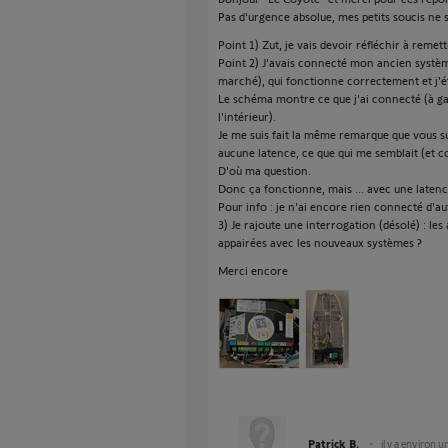
Pas d'urgence absolue, mes petits soucis ne s
Point 1) Zut, je vais devoir réfléchir à remett
Point 2) J'avais connecté mon ancien système
marché), qui fonctionne correctement et j'éta
Le schéma montre ce que j'ai connecté (à gau
l'intérieur).
Je me suis fait la même remarque que vous su
aucune latence, ce que qui me semblait (et 
D'où ma question.
Donc ça fonctionne, mais ... avec une latence
Pour info : je n'ai encore rien connecté d'autr
3) Je rajoute une interrogation (désolé) : l
appairées avec les nouveaux systèmes ?
Merci encore
Patrick B.
il y a environ u