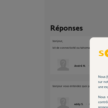
Réponses
bonjour,
kit de connectivité ou tahoma switch foncti
André N.
il y a environ un
Nous (
sur not
bonjour vous entendez quoi part kit de conne
une exp
Nous r
contrô
eddy S.
il y a environ un a
propos