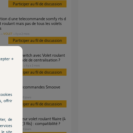
Participer au fil de discussion
t roulant mais pas de tous les volets
s
VOLET
il y a 2 mois
s
Participer au fil de discussion
cepter →
 télécommande de centralisation ?
DOMOTIQUE
il y a 2 mois
es
Participer au fil de discussion
cookies
VOLET
il y a 10 jours
s
, offrir
Participer au fil de discussion
ter, de
r moteur RTS (3 fils) : compatibilité ?
ervices
VOLET
il y a 10 jours
s
le site