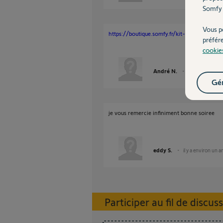
Somfy 
Vous p
https://boutique.somfy.fr/kit-de-connectivi
préfér
cookie
André N.
il y a environ un
Gér
je vous remercie infiniment bonne soiree
eddy S.
il y a environ un a
Participer au fil de discus