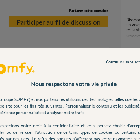
Partager cette question
dissocation d une telecommande somfy rts d
Participer au fil de discussion
un vole
roulant
5
réponse
Appairage Tahoma switch avec Volet roulant
Continuer sans ac
onne en effet.
IO sans
17
répons
Nous respectons votre vie privée
 an
Problème avec 2 télécommandes Smoove
RTS
Groupe SOMFY) et nos partenaires utilisons des technologies telles que les 
2
réponse
re site pour les finalités suivantes: Personnaliser le contenu et les publicités
ctivité svp
érience personnalisée et analyser notre trafic.
Remplacement moteur volet roulant filaire (4
espectons votre droit à la confidentialité et vous pouvez choisir d’accep
fils) pa
ler ou de refuser l'utilisation de certains types de cookies ou certains s
n
4
réponse
és par des tiers. Le refus des cookies n’affectera pas votre navigation sur 