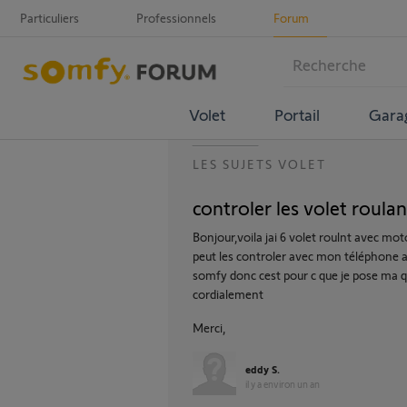
Particuliers
Professionnels
Forum
Volet
Portail
Gara
LES SUJETS VOLET
controler les volet roula
Bonjour,voila jai 6 volet roulnt avec moto
peut les controler avec mon téléphone a
somfy donc cest pour c que je pose ma q
cordialement
Merci,
eddy S.
il y a environ un an