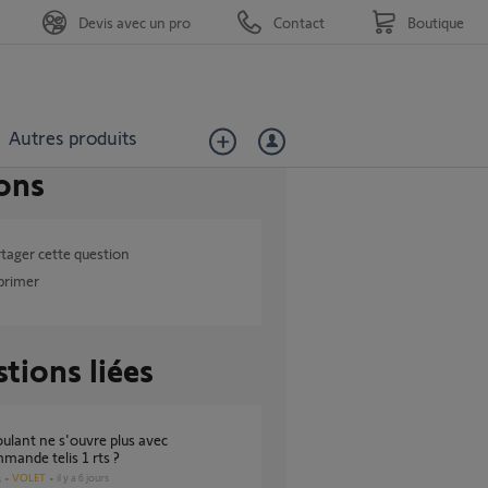
Devis avec un pro
Contact
Boutique
Autres produits
ons
tager cette question
primer
tions liées
mande telis 1 rts ?
VOLET
il y a 6 jours
s