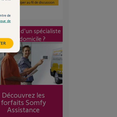
Participer au fil de discussion
ntre de
tique de
vention d'un spécialiste
à mon domicile ?
TER
Découvrez les
forfaits Somfy
Assistance