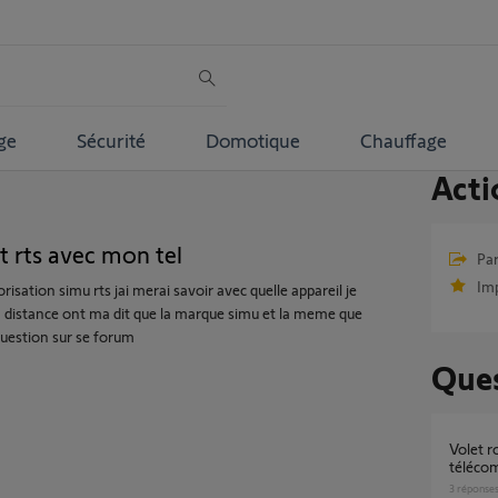
ge
Sécurité
Domotique
Chauffage
Acti
nt rts avec mon tel
Par
Im
risation simu rts jai merai savoir avec quelle appareil je
 distance ont ma dit que la marque simu et la meme que
uestion sur se forum
Ques
Volet roulant ne s'ouvre plus avec
télécom
3
réponse