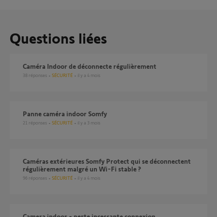
Questions liées
Caméra Indoor de déconnecte régulièrement
38
réponses
SÉCURITÉ
il y a 4 mois
Panne caméra indoor Somfy
21
réponses
SÉCURITÉ
il y a 3 mois
Caméras extérieures Somfy Protect qui se déconnectent
régulièrement malgré un Wi-Fi stable ?
96
réponses
SÉCURITÉ
il y a 4 mois
Camera indoor - perte incessante connexion