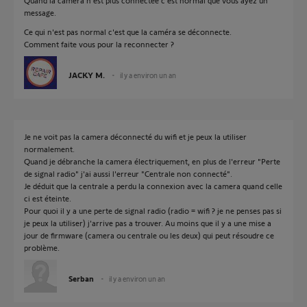
Quand la caméra n'est plus connectée c'est normal que vous ayez un
message.
Ce qui n'est pas normal c'est que la caméra se déconnecte.
Comment faite vous pour la reconnecter ?
JACKY M.
il y a environ un an
Je ne voit pas la camera déconnecté du wifi et je peux la utiliser
normalement.
Quand je débranche la camera électriquement, en plus de l'erreur "Perte
de signal radio" j'ai aussi l'erreur "Centrale non connecté".
Je déduit que la centrale a perdu la connexion avec la camera quand celle
ci est éteinte.
Pour quoi il y a une perte de signal radio (radio = wifi ? je ne penses pas si
je peux la utiliser) j'arrive pas a trouver. Au moins que il y a une mise a
jour de firmware (camera ou centrale ou les deux) qui peut résoudre ce
problème.
Serban
il y a environ un an