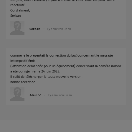
réactivité.
Cordialment,
Serban
Serban
il y a environ un an
comme je le présentait la correction du bug concernant le message
intempestif émis
( attention demandée pour un équipement) concernant la caméra indoor
à été corrigé hier le 24 juin 2025.
il suffit de télécharger la toute nouvelle version.
bonne reception
Alain V.
il y a environ un an