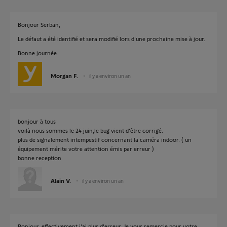
Bonjour Serban,
Le défaut a été identifié et sera modifié lors d'une prochaine mise à jour.
Bonne journée.
Morgan F.
il y a environ un an
bonjour à tous
voilà nous sommes le 24 juin,le bug vient d’être corrigé.
plus de signalement intempestif concernant la caméra indoor. ( un
équipement mérite votre attention émis par erreur )
bonne reception
Alain V.
il y a environ un an
Bonjour, effectivement j'ai plus d'erreur. Je vous remercie pour votre