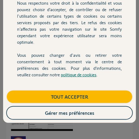
Nous respectons votre droit à la confidentialité et vous
Chauffage
Cordialement,
pouvez choisir d’accepter, de contrôler ou de refuser
Serban
l'utilisation de certains types de cookies ou certains
Merci,
services proposés par des tiers. Le refus des cookies
Autres produits
n’affectera pas votre navigation sur le site Somfy
cependant votre expérience utilisateur sera moins
Serban
optimale.
il y a environ un an
Participer au fil de discussion
Vous pouvez changer d'avis ou retirer votre
Devis avec un pro
consentement à tout moment via le centre de
préférences des cookies. Pour plus d’informations,
Réponses
veuillez consulter notre
politique de cookies
.
Contact
Boutique
TOUT ACCEPTER
Bonsoir Serban
Si vos avez une Freebox Ultra il faut paramétrer la carte wifi 2.4 comme
sur l'écran joint.
Gérer mes préférences