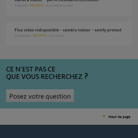
1
réponse
SÉCURITÉ
il y a environ un mois
Flux video indisponible - caméra indoor - somfy protect
23
réponses
SÉCURITÉ
il y a 4 mois
CE N'EST PAS CE
QUE VOUS RECHERCHEZ
Posez votre question
Haut de page