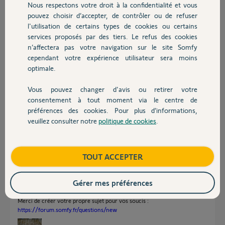
Nous respectons votre droit à la confidentialité et vous
Chauffage
il y a environ un an
pouvez choisir d’accepter, de contrôler ou de refuser
Participer au fil de discussion
l'utilisation de certains types de cookies ou certains
services proposés par des tiers. Le refus des cookies
Autres produits
n’affectera pas votre navigation sur le site Somfy
cependant votre expérience utilisateur sera moins
Réponses
optimale.
Vous pouvez changer d'avis ou retirer votre
Devis avec un pro
Bonjour je pense à un problème serveur je ne peux plus mettre en service
consentement à tout moment via le centre de
ma centrale d alarme par en local ok.
préférences des cookies. Pour plus d’informations,
veuillez consulter notre
politique de cookies
.
Contact
Seb G.
il y a environ un an
Boutique
TOUT ACCEPTER
Bonjour Seb.G
Gérer mes préférences
Vous troublez la discussion sur le problème d'une autre personne !
Merci de créer votre propre sujet pour vos soucis :
https://forum.somfy.fr/questions/new