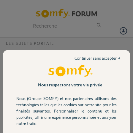
Particuliers
Professionnels
Forum
LES SUJETS PORTAIL
Volet
Ouverture pieton avec slidemoove 300
Continuer sans accepter →
Bonjour,
Portail
J'ai un moteur Slidesmoove 300, un visiophone V500 connect et une
tahoma.
Actuellement je ne peux ouvrir en mode piéton que via les
Garage
Nous respectons votre vie privée
télécommandes fournies (bouton 2).
Avec l'écran du V500 ou l'application smartphone Somfy, je ne peux
Nous (Groupe SOMFY) et nos partenaires utilisons des
faire que des ouvertes complètes du portail. Comment générer une
Sécurité
technologies telles que les cookies sur notre site pour les
ouverture piéton depuis ces derniers ?
finalités suivantes: Personnaliser le contenu et les
Merci pour votre aide.
publicités, offrir une expérience personnalisée et analyser
Bien cordialement
Domotique
notre trafic.
Sébastien J.