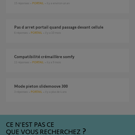
15
réponses
PORTAIL
il y a environ un an
Pas d arret portail quand passage devant cellule
6
réponses
PORTAIL
il y a 10 mois
Compatibilité crémaillère somfy
11
réponses
PORTAIL
il y a 9 mois
mode pieton slidemoove 300
3
réponses
PORTAIL
il y a plus de 4 ans
CE N'EST PAS CE
QUE VOUS RECHERCHEZ