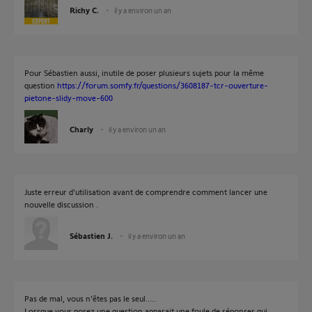
Richy C.
il y a environ un an
Pour Sébastien aussi, inutile de poser plusieurs sujets pour la même
question
https://forum.somfy.fr/questions/3608187-tcr-ouverture-
pietone-slidy-move-600
Charly
il y a environ un an
Juste erreur d'utilisation avant de comprendre comment lancer une
nouvelle discussion .
Sébastien J.
il y a environ un an
Pas de mal, vous n'êtes pas le seul.....
Lorsque vous posez une question apparait une foule de réponses qui