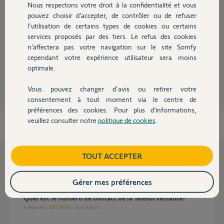
ressemble au no avec lequel SOTEL nous appelle (le 05 57 19 10 00).
Nous respectons votre droit à la confidentialité et vous
Chauffage
Quelqu'un a-t-il déjà rencontré ce problème ? Comme c'est arrivé le
pouvez choisir d’accepter, de contrôler ou de refuser
26 juin à 2h23 du matin, peu après l'opération de maintenance
l'utilisation de certains types de cookies ou certains
SOMFY, y aurait-il un rapport ?
services proposés par des tiers. Le refus des cookies
Autres produits
n’affectera pas votre navigation sur le site Somfy
Je vous remercie d'avance pour vos retours
cependant votre expérience utilisateur sera moins
optimale.
Daniel K.
il y a environ un an
Vous pouvez changer d'avis ou retirer votre
Devis avec un pro
consentement à tout moment via le centre de
préférences des cookies. Pour plus d’informations,
veuillez consulter notre
politique de cookies
.
Contact
Boutique
TOUT ACCEPTER
Questions liées
Gérer mes préférences
Quel est le numéro de contact de la Télésurveillance?
1
réponse
SÉCURITÉ
il y a 8 jours