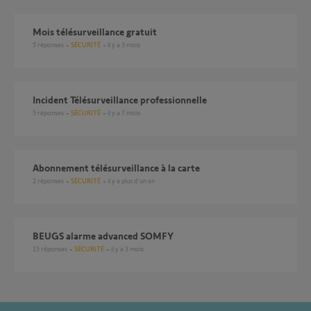
mois télésurveillance gratuit
5
réponses
SÉCURITÉ
il y a 3 mois
Incident Télésurveillance professionnelle
5
réponses
SÉCURITÉ
il y a 7 mois
Abonnement télésurveillance à la carte
2
réponses
SÉCURITÉ
il y a plus d'un an
BEUGS alarme advanced SOMFY
15
réponses
SÉCURITÉ
il y a 3 mois