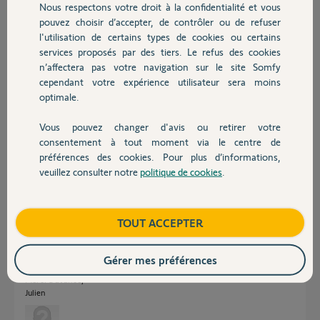
Pouvez-vous m’aider?
Nous respectons votre droit à la confidentialité et vous
Chauffage
pouvez choisir d’accepter, de contrôler ou de refuser
Merci,
l'utilisation de certains types de cookies ou certains
Olivier
services proposés par des tiers. Le refus des cookies
Autres produits
n’affectera pas votre navigation sur le site Somfy
Olivier H.
cependant votre expérience utilisateur sera moins
il y a environ un an
optimale.
Vous pouvez changer d'avis ou retirer votre
Devis avec un pro
consentement à tout moment via le centre de
Réponses
préférences des cookies. Pour plus d’informations,
veuillez consulter notre
politique de cookies
.
Contact
Bonjour,
J’ai le même problème. La box Tahoma switch est éclairée en blanc mais
Boutique
TOUT ACCEPTER
impossible de la joindre avec l’application Somfy qui dit qu’elle est hors
ligne !
Gérer mes préférences
PIN : 2060-0841-6807
Merci d’avance,
Julien