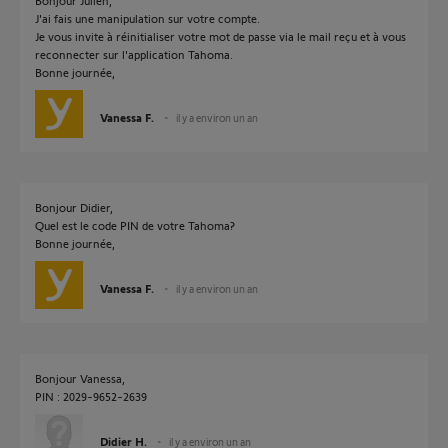
Bonjour Julien,
J'ai fais une manipulation sur votre compte.
Je vous invite à réinitialiser votre mot de passe via le mail reçu et à vous
reconnecter sur l'application Tahoma.
Bonne journée,
Vanessa F.
il y a environ un an
Bonjour Didier,
Quel est le code PIN de votre Tahoma?
Bonne journée,
Vanessa F.
il y a environ un an
Bonjour Vanessa,
PIN : 2029-9652-2639
Didier H.
il y a environ un an