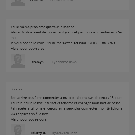
J’ai le même problème que tout le monde.
Mes enfants étaient déconnecté, il y a quelques jours et maintenant c’est
moi.
Je vous donne le code PIN de ma switch TaHoma : 2003-6588-2763.
Merci pour votre aide
Jeremy S.
il y a environ un an
Bonjour
Je n'arrive plus à me connecter à ma box tahoma switch depuis 15 jours.
J'ai réinitialisé la box internet et tahoma et changer mon mot de passe.
J'ai resete la tahoma et depuis je ne peux plus connecter mon téléphone
via l'application à la box .
Merci pour vos retours.
Thierry B.
il y a environ un an