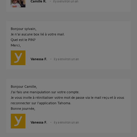
Camille R.
il y a environ un an
Bonjour sylvain,
Je n'ai aucune box lié à votre mail.
Quel est le PIN?
Merci,
Vanessa F.
il y a environ un an
Bonjour Camille,
J'ai fais une manipulation sur votre compte.
Je vous invite à réinitialiser votre mot de passe via le mail reçu et à vous
reconnecter sur l'application Tahoma.
Bonne journée,
Vanessa F.
il y a environ un an