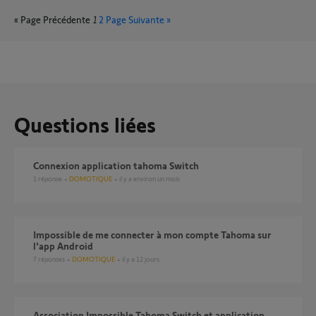
« Page Précédente
1
2
Page Suivante »
Questions liées
Connexion application tahoma Switch
1
réponse
DOMOTIQUE
il y a environ un mois
Impossible de me connecter à mon compte Tahoma sur
l'app Android
7
réponses
DOMOTIQUE
il y a 12 jours
Association Impossible Tahoma Switch et application