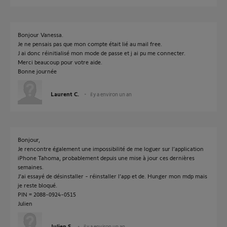
Bonjour Vanessa.
Je ne pensais pas que mon compte était lié au mail free.
J ai donc réinitialisé mon mode de passe et j ai pu me connecter.
Merci beaucoup pour votre aide.
Bonne journée
Laurent C.
il y a environ un an
Bonjour,
Je rencontre également une impossibilité de me loguer sur l’application
iPhone Tahoma, probablement depuis une mise à jour ces dernières
semaines.
J’ai essayé de désinstaller - réinstaller l’app et de. Hunger mon mdp mais
je reste bloqué.
PIN = 2088-0924-0515
Julien
Julien S.
il y a environ un an