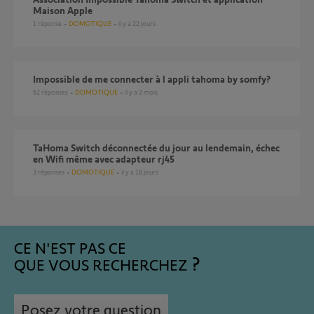
Maison Apple
1
réponse
DOMOTIQUE
il y a 22 jours
Impossible de me connecter à l appli tahoma by somfy?
62
réponses
DOMOTIQUE
il y a 2 mois
TaHoma Switch déconnectée du jour au lendemain, échec
en Wifi même avec adapteur rj45
3
réponses
DOMOTIQUE
il y a 18 jours
CE N'EST PAS CE
QUE VOUS RECHERCHEZ
Posez votre question