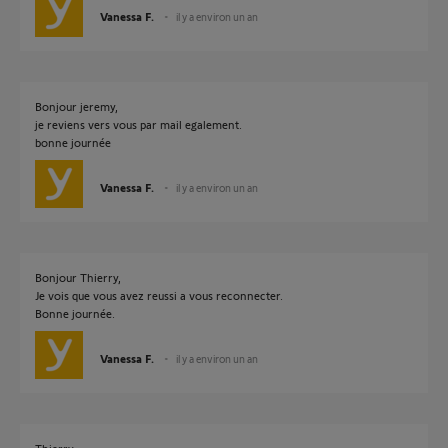
Vanessa F.
il y a environ un an
Bonjour jeremy,
je reviens vers vous par mail egalement.
bonne journée
Vanessa F.
il y a environ un an
Bonjour Thierry,
Je vois que vous avez reussi a vous reconnecter.
Bonne journée.
Vanessa F.
il y a environ un an