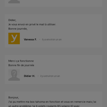
Didier,
Je vous envoi en privé le mail à utiliser.
Bonne journée,
Vanessa F.
il y a environ un an
Merci ça fonctionne
Bonne fin de journée
Didier H.
il y a environ un an
Bonjour,
J'ai pu mettre ma box tahoma en fonction et vous en remercie mais j'ai
un autre problème j'ai 6 volets roulants RS solaire IO avec