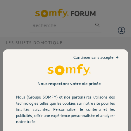
Particuliers
Professionnels
Forum
LES SUJETS DOMOTIQUE
Volet
Connexion app impossible pour TaHoma
Continuer sans accepter →
switch
Portail
Bonjour,
Depuis quelques jours impossible de me connecter à l’app TaHoma,
Garage
Nous respectons votre vie privée
alors qu’il est possible de contrôler les volets depuis l’app Maison
d’Apple (mais sans les scénarios planifiés)
Nous (Groupe SOMFY) et nos partenaires utilisons des
Hier j’ai essayé de reset le switch mais depuis il ne se connecte même
Sécurité
technologies telles que les cookies sur notre site pour les
plus au wifi (du coup même connexion impossible depuis l’app
finalités suivantes: Personnaliser le contenu et les
Maison)
publicités, offrir une expérience personnalisée et analyser
Domotique
notre trafic.
PIN 2058-1062-7981