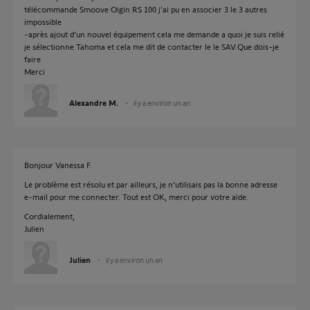
télécommande Smoove Oigin RS 100 j'ai pu en associer 3 le 3 autres
impossible
-après ajout d'un nouvel équipement cela me demande a quoi je suis relié
je sélectionne Tahoma et cela me dit de contacter le le SAV.Que dois-je
faire
Merci
Alexandre M.
il y a environ un an
Bonjour Vanessa F.
Le problème est résolu et par ailleurs, je n'utilisais pas la bonne adresse
e-mail pour me connecter. Tout est OK, merci pour votre aide.
Cordialement,
Julien
Julien
il y a environ un an