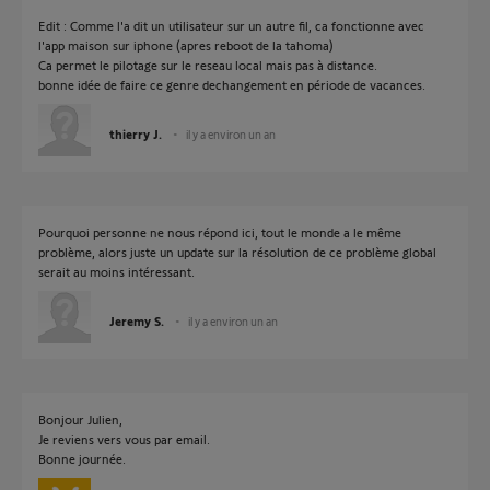
Edit : Comme l'a dit un utilisateur sur un autre fil, ca fonctionne avec
l'app maison sur iphone (apres reboot de la tahoma)
Ca permet le pilotage sur le reseau local mais pas à distance.
bonne idée de faire ce genre dechangement en période de vacances.
thierry J.
il y a environ un an
Pourquoi personne ne nous répond ici, tout le monde a le même
problème, alors juste un update sur la résolution de ce problème global
serait au moins intéressant.
Jeremy S.
il y a environ un an
Bonjour Julien,
Je reviens vers vous par email.
Bonne journée.