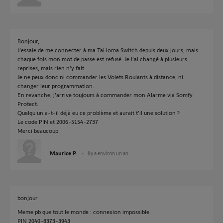
Bonjour,
J'essaie de me connecter à ma TaHoma Switch depuis deux jours, mais
chaque fois mon mot de passe est refusé. Je l’ai changé à plusieurs
reprises, mais rien n’y fait.
Je ne peux donc ni commander les Volets Roulants à distance, ni
changer leur programmation.
En revanche, j’arrive toujours à commander mon Alarme via Somfy
Protect.
Quelqu'un a-t-il déjà eu ce problème et aurait t’il une solution ?
Le code PIN et 2006-5154-2737
Merci beaucoup
Maurice P.
il y a environ un an
bonjour
Meme pb que tout le monde : connexion impossible.
PIN 2040-8373-3943