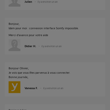
Julien
il y a environ un an
Bonjour,
Idem pour moi : connexion interface Somfy impossible.
Merci d'avance pour votre aide
Didier H.
il y a environ un an
Bonjour Olivier,
Je vois que vous êtes parvenus à vous connecter.
Bonne journée,
Vanessa F.
il y a environ un an