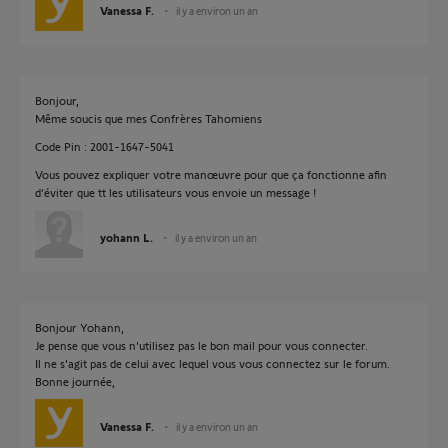
Vanessa F.
il y a environ un an
Bonjour,
Même soucis que mes Confrères Tahomiens
Code Pin : 2001-1647-5041
Vous pouvez expliquer votre manœuvre pour que ça fonctionne afin
d’éviter que tt les utilisateurs vous envoie un message !
yohann L.
il y a environ un an
Bonjour Yohann,
Je pense que vous n'utilisez pas le bon mail pour vous connecter.
Il ne s'agit pas de celui avec lequel vous vous connectez sur le forum.
Bonne journée,
Vanessa F.
il y a environ un an