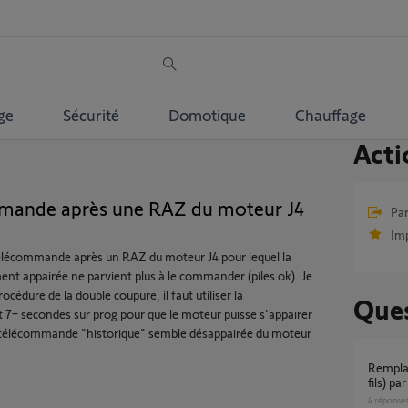
ge
Sécurité
Domotique
Chauffage
Acti
mmande après une RAZ du moteur J4
Par
Im
 télécommande après un RAZ du moteur J4 pour lequel la
 appairée ne parvient plus à le commander (piles ok). Je
océdure de la double coupure, il faut utiliser la
Ques
7+ secondes sur prog pour que le moteur puisse s'appairer
 télécommande "historique" semble désappairée du moteur
Remplacement moteur volet roulant filaire (4
fils) pa
4
réponse