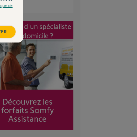
tique de
vention d'un spécialiste
TER
à mon domicile ?
Découvrez les
forfaits Somfy
Assistance