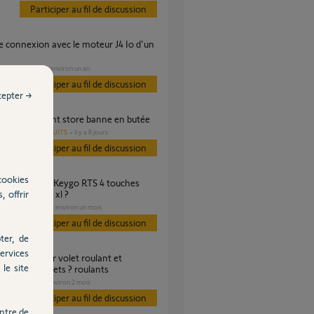
Participer au fil de discussion
VOLET
il y a environ un an
s
Participer au fil de discussion
cepter →
ème va-et-vient store banne en butée
AUTRES PRODUITS
il y a 8 jours
s
Participer au fil de discussion
cookies
, offrir
teur Evolvia xl ?
PORTAIL
il y a environ un mois
s
Participer au fil de discussion
ter, de
ervices
le site
mande 4 volets ? roulants
VOLET
il y a environ 2 mois
Participer au fil de discussion
ntre de