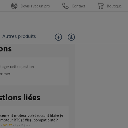
Devis avec un pro
Contact
Boutique
Autres produits
ons
tager cette question
primer
tions liées
r moteur RTS (3 fils) : compatibilité ?
VOLET
il y a 11 jours
s