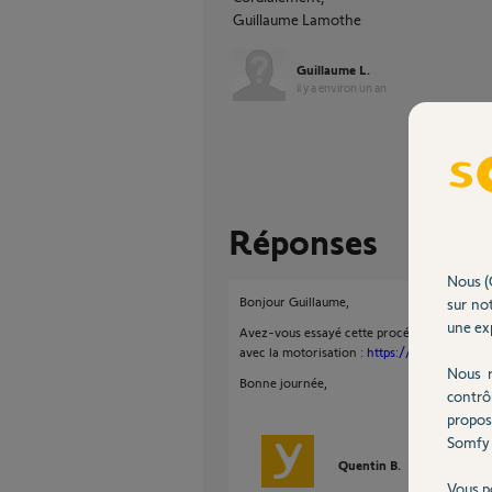
Guillaume Lamothe
Guillaume L.
il y a environ un an
Réponses
Nous (
Bonjour Guillaume,
sur not
une exp
Avez-vous essayé cette procédure afin de r
avec la motorisation :
https://service.somf
Nous r
Bonne journée,
contrô
propos
Somfy 
Quentin B.
il y a environ
Vous p