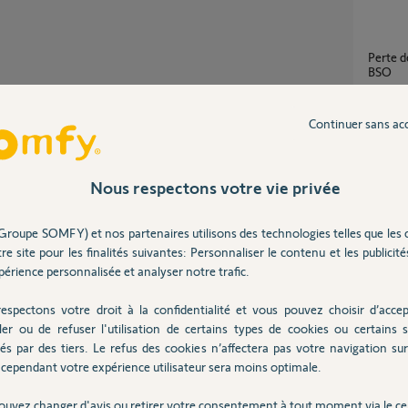
Perte de connexion avec le moteur J4 Io d'un
BSO
3
réponse
Continuer sans ac
Partager cette question
Probl
Participer au fil de discussion
6
réponse
Nous respectons votre vie privée
Groupe SOMFY) et nos partenaires utilisons des technologies telles que les 
Ouverture pietonne Keygo RTS 4 touches
re site pour les finalités suivantes: Personnaliser le contenu et les publicités
avec mo
érience personnalisée et analyser notre trafic.
3
réponse
esynchroniser la télécommande historique
y.com/downloads/fr_v5/remplacerune_te...
espectons votre droit à la confidentialité et vous pouvez choisir d’accep
ler ou de refuser l'utilisation de certains types de cookies ou certains s
changement moteur volet roulant et
és par des tiers. Le refus des cookies n’affectera pas votre navigation sur 
telecom
cependant votre expérience utilisateur sera moins optimale.
1
réponse
 un an
ouvez changer d'avis ou retirer votre consentement à tout moment via le ce